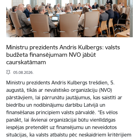
Ministru prezidents Andris Kulbergs: valsts
budžeta finansējumam NVO jābūt
caurskatāmam
05.08.2026.
Ministru prezidents Andris Kulbergs trešdien, 5.
augustā, tikās ar nevalstisko organizāciju (NVO)
pārstāvjiem, lai pārrunātu jautājumus, kas saistīti ar
biedrību un nodibinājumu darbību Latvijā un
finansēšanas principiem valsts pārvaldē. “Es vēlos
panākt, lai ikvienai organizācijai būtu vienlīdzīgas
iespējas pretendēt uz finansējumu un neveidotos
situācijas, ka valsts atbalstu pēc neskaidriem kritērijiem