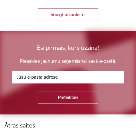
Sniegt atsauksmi
Esi pirmais, kurš uzzina!
Piesakies jaunumu saņemšanai savā e-pastā.
Kājene
Ātrās saites