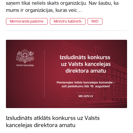
saņem tikai neliels skaits organizāciju. Nav šaubu, ka
mums ir organizācijas, kuras veic…
Memoranda padome
Ministru kabinets
NVO
Izsludināts atklāts konkurss uz Valsts
kancelejas direktora amatu