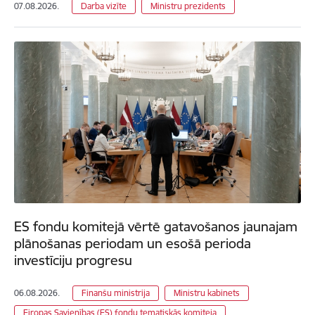
07.08.2026.
Darba vizīte
Ministru prezidents
ES fondu komitejā vērtē gatavošanos jaunajam
plānošanas periodam un esošā perioda
investīciju progresu
06.08.2026.
Finanšu ministrija
Ministru kabinets
Eiropas Savienības (ES) fondu tematiskās komiteja