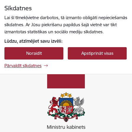
Pāriet uz lapas saturu
Sīkdatnes
Spied
lai meklētu
Enter
Lai šī tīmekļvietne darbotos, tā izmanto obligāti nepieciešamās
sīkdatnes. Ar Jūsu piekrišanu papildus šajā vietnē var tikt
izmantotas statistikas un sociālo mediju sīkdatnes.
Lūdzu, atzīmējiet savu izvēli:
Noraidīt
Apstiprināt visas
Pārvaldīt sīkdatnes
Ministru kabinets