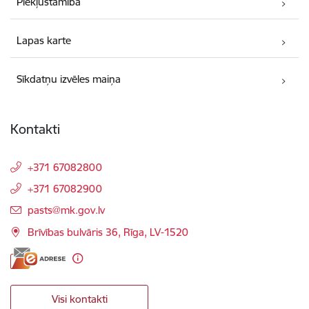
Piekļūstamība
Lapas karte
Sīkdatņu izvēles maiņa
Kontakti
+371 67082800
+371 67082900
E-pasts:
pasts@mk.gov.lv
Brīvības bulvāris 36, Rīga, LV-1520
Visi kontakti