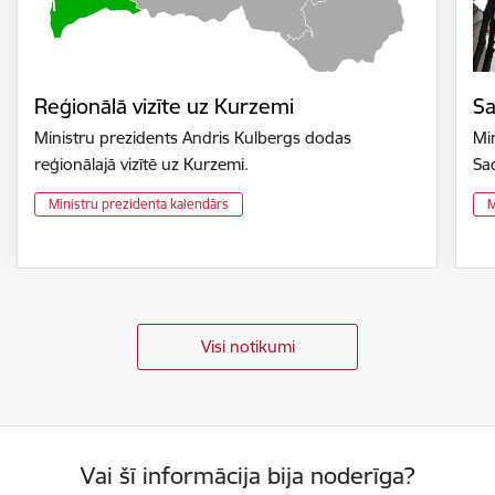
Reģionālā vizīte uz Kurzemi
Sa
Ministru prezidents Andris Kulbergs dodas
Mi
reģionālajā vizītē uz Kurzemi.
Sa
Ministru prezidenta kalendārs
M
Visi notikumi
Vai šī informācija bija noderīga?