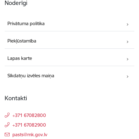
Noderīgi
Privātuma politika
Piekļūstamība
Lapas karte
Sīkdatņu izvēles maiņa
Kontakti
+371 67082800
+371 67082900
E-pasts:
pasts@mk.gov.lv