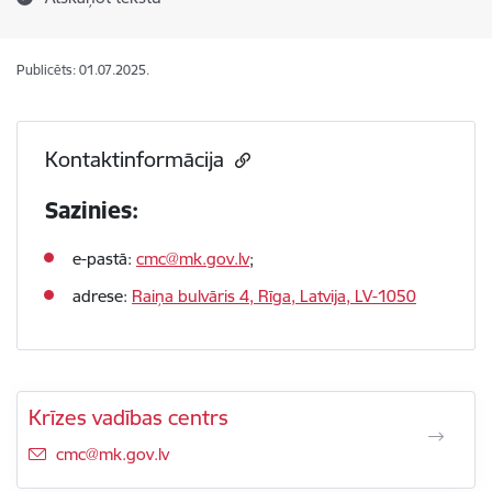
Publicēts: 01.07.2025.
Kontaktinformācija
Sazinies:
e-pastā:
cmc@mk.gov.lv
;
adrese:
Raiņa bulvāris 4, Rīga, Latvija, LV-1050
Krīzes vadības centrs
E-pasts:
cmc@mk.gov.lv