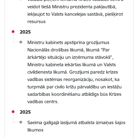
veidot tiešā Ministru prezidenta pakļautībā,
iekļaujot to Valsts kancelejas sastāvā, piešķirot
resursus
2025
Ministru kabinets apstiprina grozījumus
Nacionālās drošības likumā, likumā “Par
ārkārtējo situāciju un izņēmuma stāvokli”,
Ministru kabineta iekārtas likumā un Valsts
civildienesta likumā. Grozījumi paredz krīzes
vadības sistēmas reorganizāciju, nosakot, ka
turpmāk par civilo krīžu pārvaldību un iestāžu
sadarbības koordinēšanu atbildīgs būs Krīzes
vadības centrs.
2025
Saeima galīgajā lasījumā atbalsta izmaiņas šajos
likumos