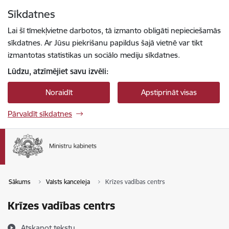
Pāriet uz lapas saturu
Sīkdatnes
Spied
lai meklētu
Enter
Lai šī tīmekļvietne darbotos, tā izmanto obligāti nepieciešamās
sīkdatnes. Ar Jūsu piekrišanu papildus šajā vietnē var tikt
izmantotas statistikas un sociālo mediju sīkdatnes.
Lūdzu, atzīmējiet savu izvēli:
Noraidīt
Apstiprināt visas
Pārvaldīt sīkdatnes
Sākums
Valsts kanceleja
Krīzes vadības centrs
Krīzes vadības centrs
Atskaņot tekstu