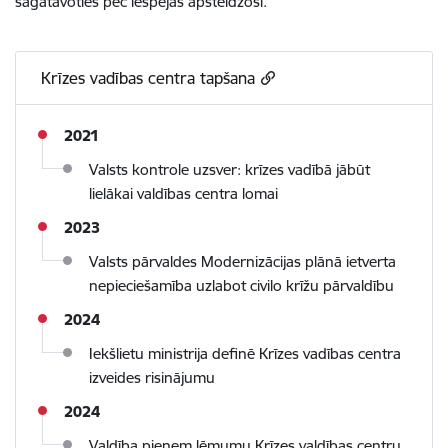
sagatavoties pēc iespējas apsteidzoši.
Krīzes vadības centra tapšana
2021
Valsts kontrole uzsver: krīzes vadībā jābūt
lielākai valdības centra lomai
2023
Valsts pārvaldes Modernizācijas plānā ietverta
nepieciešamība uzlabot civilo krīžu pārvaldību
2024
Iekšlietu ministrija definē Krīzes vadības centra
izveides risinājumu
2024
Valdība pieņem lēmumu Krīzes valdības centru