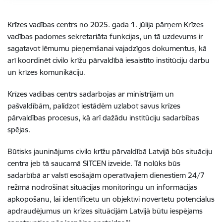
Krīzes vadības centrs no 2025. gada 1. jūlija pārņem Krīzes
vadības padomes sekretariāta funkcijas, un tā uzdevums ir
sagatavot lēmumu pieņemšanai vajadzīgos dokumentus, kā
arī koordinēt civilo krīžu pārvaldībā iesaistīto institūciju darbu
un krīzes komunikāciju.
Krīzes vadības centrs sadarbojas ar ministrijām un
pašvaldībām, palīdzot iestādēm uzlabot savus krīzes
pārvaldības procesus, kā arī dažādu institūciju sadarbības
spējas.
Būtisks jauninājums civilo krīžu pārvaldībā Latvijā būs situāciju
centra jeb tā saucamā SITCEN izveide. Tā nolūks būs
sadarbībā ar valstī esošajām operatīvajiem dienestiem 24/7
režīmā nodrošināt situācijas monitoringu un informācijas
apkopošanu, lai identificētu un objektīvi novērtētu potenciālus
apdraudējumus un krīzes situācijām Latvijā būtu iespējams