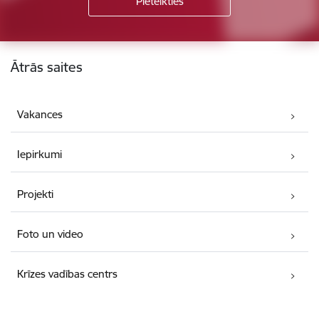
Kājene
Ātrās saites
Vakances
Iepirkumi
Projekti
Foto un video
Krīzes vadības centrs