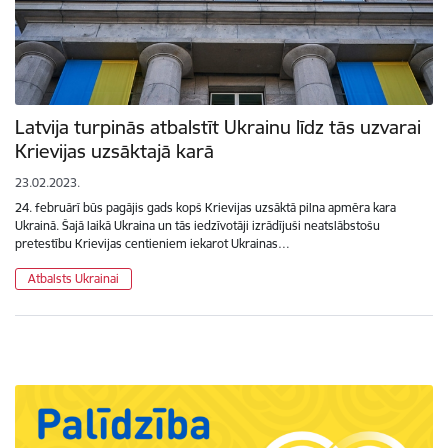
Latvija turpinās atbalstīt Ukrainu līdz tās uzvarai
Krievijas uzsāktajā karā
23.02.2023.
24. februārī būs pagājis gads kopš Krievijas uzsāktā pilna apmēra kara
Ukrainā. Šajā laikā Ukraina un tās iedzīvotāji izrādījuši neatslābstošu
pretestību Krievijas centieniem iekarot Ukrainas…
Atbalsts Ukrainai