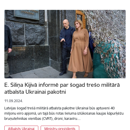
E. Siliņa Kijivā informē par šogad trešo militārā
atbalsta Ukrainai pakotni
11.09.2024.
Latvijas šogad trešā militārā atbalsta pakotne Ukrainai būs aptuveni 40
miljonu eiro apjomā, un tajā būs rotas lieluma izlūkošanas kaujas kāpurķēžu
bruņutehnikas vienības (CVRT), droni, karavīru…
Atbalsts Ukrainai
Ministru prezidents