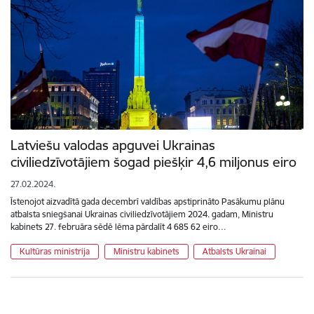
Latviešu valodas apguvei Ukrainas
civiliedzīvotājiem šogad piešķir 4,6 miljonus eiro
27.02.2024.
Īstenojot aizvadītā gada decembrī valdības apstiprināto Pasākumu plānu
atbalsta sniegšanai Ukrainas civiliedzīvotājiem 2024. gadam, Ministru
kabinets 27. februāra sēdē lēma pārdalīt 4 685 62 eiro…
Kultūras ministrija
Ministru kabinets
Atbalsts Ukrainai