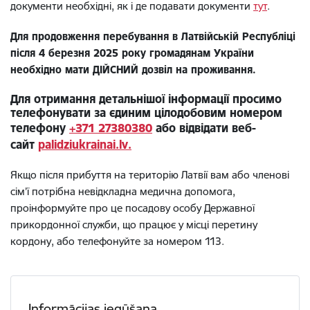
документи необхідні, як і де подавати документи
тут
.
Для продовження перебування в Латвійській Республіці
після 4 березня 2025 року громадянам України
необхідно мати ДІЙСНИЙ дозвіл на проживання.
Для отримання детальнішої інформації просимо
телефонувати за єдиним цілодобовим номером
телефону
+371 27380380
або відвідати веб-
сайт
palidziukrainai.lv.
Якщо після прибуття на територію Латвії вам або членові
сім’ї потрібна невідкладна медична допомога,
проінформуйте про це посадову особу Державної
прикордонної служби, що працює у місці перетину
кордону, або телефонуйте за номером 113.
Informācijas iegūšana