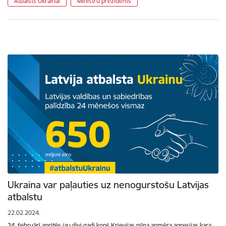
Atbalsts Ukrainai
Ministru prezidents
Ukraina var paļauties uz nenogurstošu Latvijas
atbalstu
22.02.2024.
24. februārī apritēs jau divi gadi kopš Krievijas pilna apmēra agresijas kara