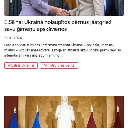
E.Siliņa: Ukrainā nolaupītos bērnus jāatgriež
savu ģimeņu apskāvienos
31.01.2024.
Latvija solidāri turpinās ilgtermiņa atbalstu Ukrainai – politiski, finansiāli,
militāri – līdz Ukrainas uzvarai. Latvija arī atbalsta aktīvu rīcību pret Krievijas
īstenotajiem kara noziegumiem, no…
Atbalsts Ukrainai
Ministru prezidents