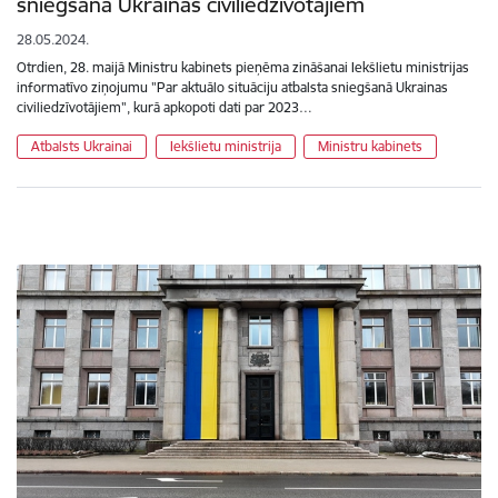
sniegšanā Ukrainas civiliedzīvotājiem
28.05.2024.
Otrdien, 28. maijā Ministru kabinets pieņēma zināšanai Iekšlietu ministrijas
informatīvo ziņojumu "Par aktuālo situāciju atbalsta sniegšanā Ukrainas
civiliedzīvotājiem", kurā apkopoti dati par 2023…
Atbalsts Ukrainai
Iekšlietu ministrija
Ministru kabinets