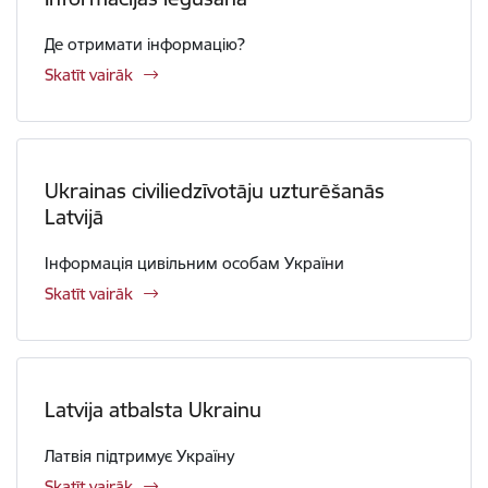
Де отримати інформацію?
Skatīt vairāk
Ukrainas civiliedzīvotāju uzturēšanās
Latvijā
Інформація цивільним особам України
Skatīt vairāk
Latvija atbalsta Ukrainu
Латвія підтримує Україну
Skatīt vairāk