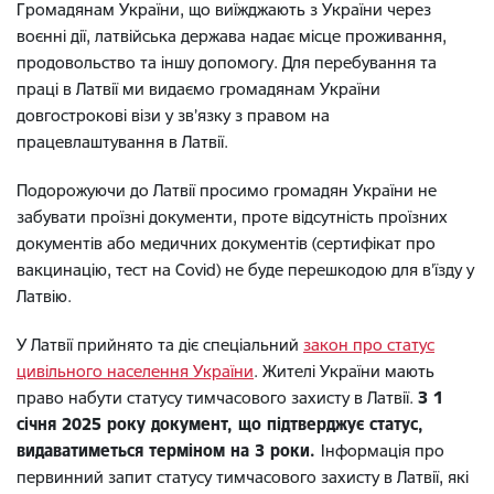
Громадянам України, що виїжджають з України через
воєнні дії, латвійська держава надає місце проживання,
продовольство та іншу допомогу. Для перебування та
праці в Латвії ми видаємо громадянам України
довгострокові візи у зв’язку з правом на
працевлаштування в Латвії.
Подорожуючи до Латвії просимо громадян України не
забувати проїзні документи, проте відсутність проїзних
документів або медичних документів (сертифікат про
вакцинацію, тест на Covid) не буде перешкодою для в’їзду у
Латвію.
У Латвії прийнято та діє спеціальний
закон про статус
цивільного населення України
. Жителі України мають
право набути статусу тимчасового захисту в Латвії.
З 1
січня 2025 року документ, що підтверджує статус,
видаватиметься терміном на 3 роки.
Інформація про
первинний запит статусу тимчасового захисту в Латвії, які