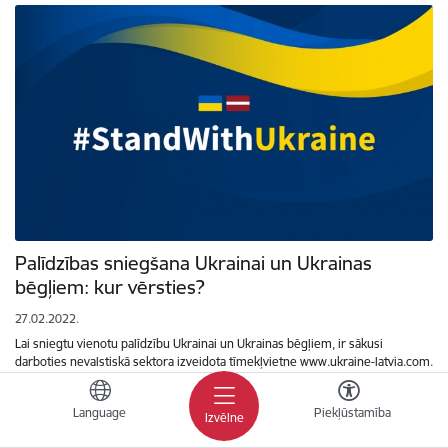
Palīdzības sniegšana Ukrainai un Ukrainas
bēgļiem: kur vērsties?
27.02.2022.
Lai sniegtu vienotu palīdzību Ukrainai un Ukrainas bēgļiem, ir sākusi
darboties nevalstiskā sektora izveidota tīmekļvietne www.ukraine-latvia.com.
Šajā platformā tiek aicināts reģistrēties ikviens…
Language
Piekļūstamība
Ārlietu ministrija
Krievijas iebrukums Ukrainā
Izvēlne
Atbalsts Ukrainai