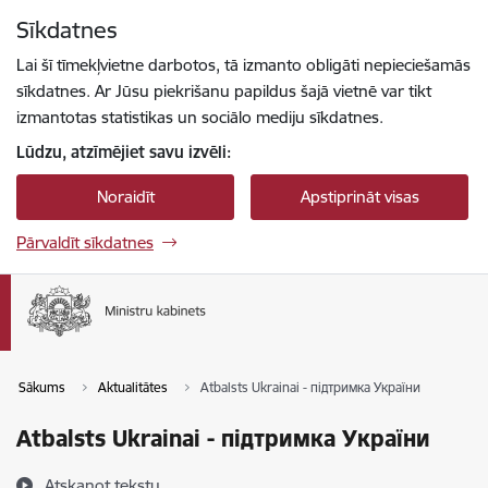
Pāriet uz lapas saturu
Sīkdatnes
Spied
lai meklētu
Enter
Lai šī tīmekļvietne darbotos, tā izmanto obligāti nepieciešamās
sīkdatnes. Ar Jūsu piekrišanu papildus šajā vietnē var tikt
izmantotas statistikas un sociālo mediju sīkdatnes.
Lūdzu, atzīmējiet savu izvēli:
Noraidīt
Apstiprināt visas
Pārvaldīt sīkdatnes
Sākums
Aktualitātes
Atbalsts Ukrainai - підтримка України
Atbalsts Ukrainai - підтримка України
Atskaņot tekstu