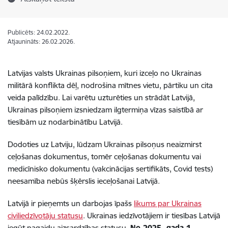
Publicēts: 24.02.2022.
Atjaunināts: 26.02.2026.
Latvijas valsts Ukrainas pilsoņiem, kuri izceļo no Ukrainas
militārā konflikta dēļ, nodrošina mītnes vietu, pārtiku un cita
veida palīdzību. Lai varētu uzturēties un strādāt Latvijā,
Ukrainas pilsoņiem izsniedzam ilgtermiņa vīzas saistībā ar
tiesībām uz nodarbinātību Latvijā.
Dodoties uz Latviju, lūdzam Ukrainas pilsoņus neaizmirst
ceļošanas dokumentus, tomēr ceļošanas dokumentu vai
medicīnisko dokumentu (vakcinācijas sertifikāts, Covid tests)
neesamība nebūs šķērslis ieceļošanai Latvijā.
Latvijā ir pieņemts un darbojas īpašs
likums par Ukrainas
civiliedzīvotāju statusu
. Ukrainas iedzīvotājiem ir tiesības Latvijā
iegūt pagaidu aizsardzības statusu.
No 2025. gada 1.