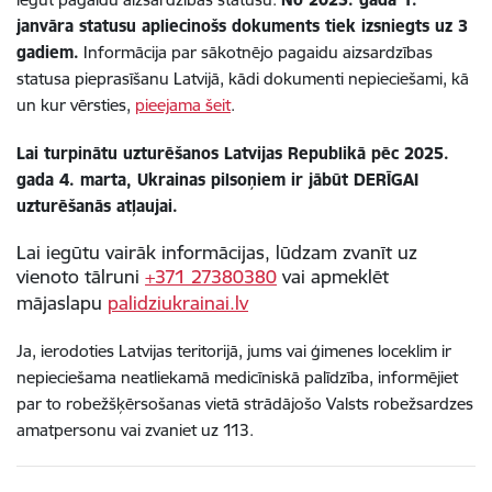
janvāra statusu apliecinošs dokuments tiek izsniegts uz 3
gadiem.
Informācija par sākotnējo pagaidu aizsardzības
statusa pieprasīšanu Latvijā, kādi dokumenti nepieciešami, kā
un kur vērsties,
pieejama šeit
.
Lai turpinātu uzturēšanos Latvijas Republikā pēc 2025.
gada 4. marta, Ukrainas pilsoņiem ir jābūt DERĪGAI
uzturēšanās atļaujai.
Lai iegūtu vairāk informācijas, lūdzam zvanīt uz
vienoto tālruni
+371 27380380
vai apmeklēt
mājaslapu
palidziukrainai.lv
Ja, ierodoties Latvijas teritorijā, jums vai ģimenes loceklim ir
nepieciešama neatliekamā medicīniskā palīdzība, informējiet
par to robežšķērsošanas vietā strādājošo Valsts robežsardzes
amatpersonu vai zvaniet uz 113.