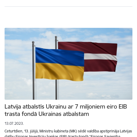
Latvija atbalstīs Ukrainu ar 7 miljoniem eiro EIB
trasta fondā Ukrainas atbalstam
13.07.2023.
Ceturtdien, 13. jūlijā, Ministru kabineta (MK) sēdē valdība apstiprināja Latvijas
dalību Eiropas Investīciju bankas (EIB) trasta fondā “Eiropas Savienība