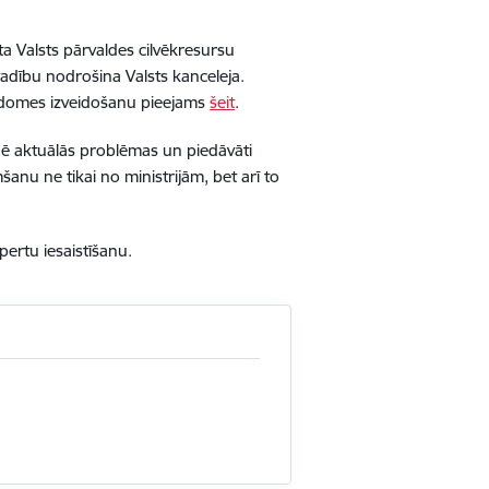
dota Valsts pārvaldes cilvēkresursu
adību nodrošina Valsts kanceleja.
 padomes izveidošanu pieejams
šeit
.
ldē aktuālās problēmas un piedāvāti
anu ne tikai no ministrijām, bet arī to
pertu iesaistīšanu.