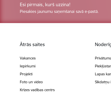
Esi pirmais, kurš uzzina!
Piesakies jaunumu saņemšanai savā e-pastā.
Kājene
Ātrās saites
Noderīg
Vakances
Privātuma
Iepirkumi
Piekļūsta
Projekti
Lapas kar
Foto un video
Sīkdatņu 
Krīzes vadības centrs