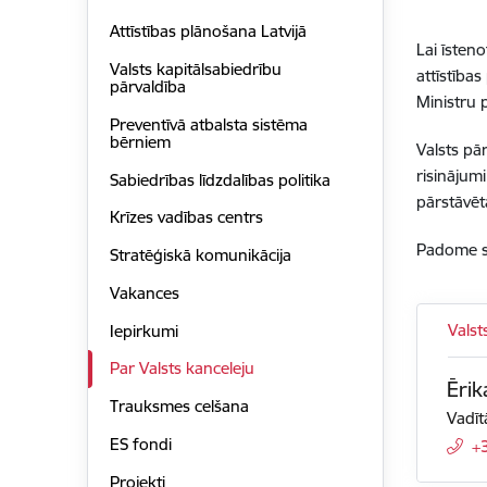
Attīstības plānošana Latvijā
Lai īsteno
Valsts kapitālsabiedrību
attīstība
pārvaldība
Ministru 
Preventīvā atbalsta sistēma
bērniem
Valsts pā
risinājum
Sabiedrības līdzdalības politika
pārstāvē
Krīzes vadības centrs
Padome sa
Stratēģiskā komunikācija
Vakances
Valst
Iepirkumi
Par Valsts kanceleju
Ērik
Trauksmes celšana
Vadīt
ES fondi
+
Projekti