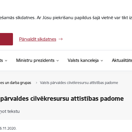
iešamās sīkdatnes. Ar Jūsu piekrišanu papildus šajā vietnē var tikt i
Pārvaldīt sīkdatnes
ts
Ministru prezidents
Valsts kanceleja
Aktualitāt
s un darba grupas
Valsts pārvaldes cilvēkresursu attīstības padome
 pārvaldes cilvēkresursu attīstības padome
ņot tekstu
26.11.2020.