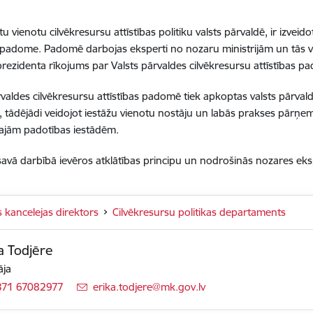
tu vienotu cilvēkresursu attīstības politiku valsts pārvaldē, ir izvei
s padome. Padomē darbojas eksperti no nozaru ministrijām un tās v
prezidenta rīkojums par Valsts pārvaldes cilvēkresursu attīstības
rvaldes cilvēkresursu attīstības padomē tiek apkoptas valsts pārva
i, tādējādi veidojot iestāžu vienotu nostāju un labās prakses pārņemš
tajām padotības iestādēm.
vā darbībā ievēros atklātības principu un nodrošinās nozares eks
s kancelejas direktors
Cilvēkresursu politikas departaments
a Todjēre
āja
371 67082977
E-pasts:
erika.todjere@mk.gov.lv