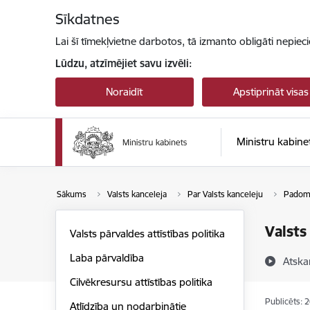
Pāriet uz lapas saturu
Sīkdatnes
Lai šī tīmekļvietne darbotos, tā izmanto obligāti nepiec
Lūdzu, atzīmējiet savu izvēli:
Noraidīt
Apstiprināt visas
Ministru kabine
Sākums
Valsts kanceleja
Par Valsts kanceleju
Padome
Valsts
Valsts pārvaldes attīstības politika
Laba pārvaldība
Atska
Cilvēkresursu attīstības politika
Publicēts: 
Atlīdzība un nodarbinātie