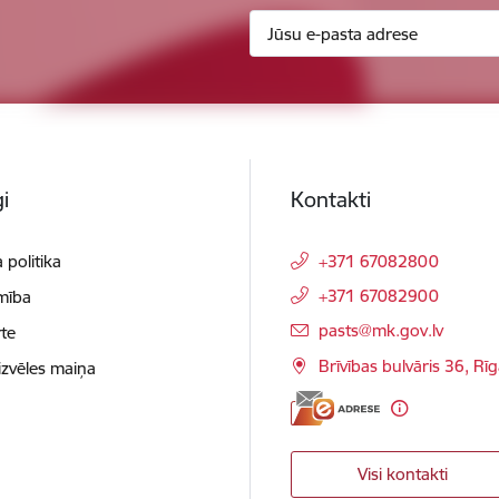
i
Kontakti
 politika
+371 67082800
+371 67082900
mība
E-pasts:
pasts@mk.gov.lv
te
Brīvības bulvāris 36, Rī
izvēles maiņa
Visi kontakti