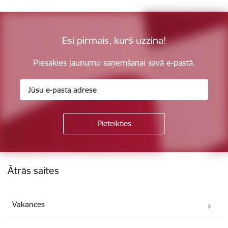
Esi pirmais, kurš uzzina!
Piesakies jaunumu saņemšanai savā e-pastā.
Kājene
Ātrās saites
Vakances