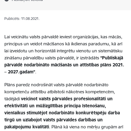
Publicēts: 11.08.2021.
Lai veicinātu valsts pārvaldē ieviest organizācijas, kas mācās,
principus un veidot mācīšanos kā ikdienas paradumu, kā arī
lai izveidotu un horizontāli integrētu vienotu un sistemātisku
zināšanu pārvaldību valsts pārvaldē, ir izstrādāts
“Publiskajā
pārvaldē nodarbināto mācīšanās un attīstības plāns 2021.
– 2027.gadam”
.
Plāns paredz nodrošināt valsts pārvaldē nodarbināto
kompetenču attīstību atbilstoši nākotnes kompetencēm,
tādējādi
veicinot valsts pārvaldes profesionalitāti un
efektivitāti un mūžizglītības principa īstenošanu,
vienlaikus stimulējot nodarbināto konkurētspēju darba
tirgū un uzlabojot valsts pārvaldes darbības un
pakalpojumu kvalitāti
. Plānā kā viena no mērķu grupām arī