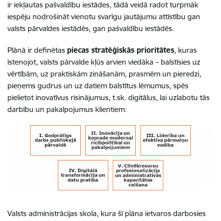
ir iekļautas pašvaldību iestādes, tādā veidā radot turpmāk
iespēju nodrošināt vienotu svarīgu jautājumu attīstību gan
valsts pārvaldes iestādēs, gan pašvaldību iestādēs.
Plānā ir definētas
piecas stratēģiskās prioritātes
, kuras
īstenojot, valsts pārvalde kļūs arvien viedāka – balstīsies uz
vērtībām, uz praktiskām zināšanām, prasmēm un pieredzi,
pieņems gudrus un uz datiem balstītus lēmumus, spēs
pielietot inovatīvus risinājumus, t.sk. digitālus, lai uzlabotu tās
darbību un pakalpojumus klientiem:
Valsts administrācijas skola, kura šī plāna ietvaros darbosies