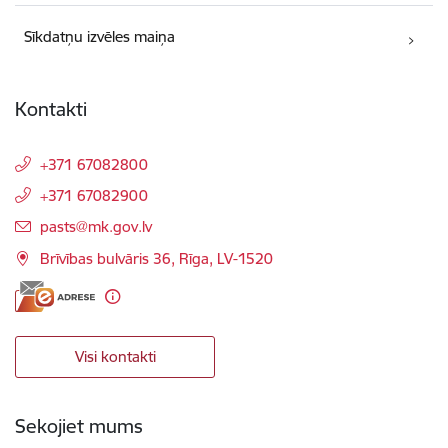
Sīkdatņu izvēles maiņa
Kontakti
+371 67082800
+371 67082900
E-pasts:
pasts@mk.gov.lv
Brīvības bulvāris 36, Rīga, LV-1520
Visi kontakti
Sekojiet mums