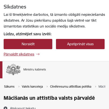
Pāriet uz lapas saturu
Sīkdatnes
Spied
lai meklētu
Enter
Lai šī tīmekļvietne darbotos, tā izmanto obligāti nepieciešamās
sīkdatnes. Ar Jūsu piekrišanu papildus šajā vietnē var tikt
izmantotas statistikas un sociālo mediju sīkdatnes.
Lūdzu, atzīmējiet savu izvēli:
Noraidīt
Apstiprināt visas
Pārvaldīt sīkdatnes
Sākums
Valsts kanceleja
Cilvēkresursu attīstības politika
Mācīšanā
Mācīšanās un attīstība valsts pārvaldē
Atskaņot tekstu