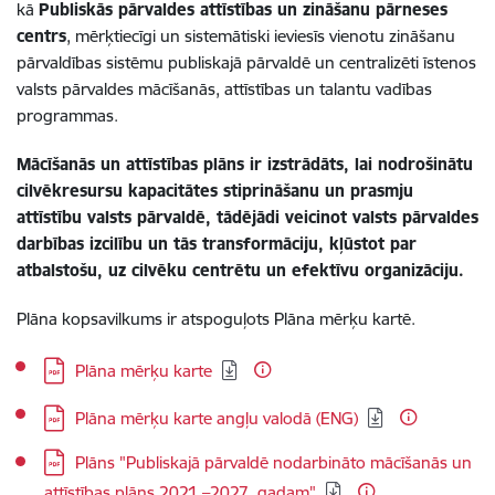
kā
Publiskās pārvaldes attīstības un zināšanu pārneses
centrs
, mērķtiecīgi un sistemātiski ieviesīs vienotu zināšanu
pārvaldības sistēmu publiskajā pārvaldē un centralizēti īstenos
valsts pārvaldes mācīšanās, attīstības un talantu vadības
programmas.
Mācīšanās un attīstības plāns ir izstrādāts, lai nodrošinātu
cilvēkresursu kapacitātes stiprināšanu un prasmju
attīstību valsts pārvaldē, tādējādi veicinot valsts pārvaldes
darbības izcilību un tās transformāciju, kļūstot par
atbalstošu, uz cilvēku centrētu un efektīvu organizāciju.
Plāna kopsavilkums ir atspoguļots Plāna mērķu kartē.
Lejupielādēt:
Plāna mērķu karte
Lejupielādēt:
Plāna mērķu karte angļu valodā (ENG)
Lejupielādēt:
Plāns "Publiskajā pārvaldē nodarbināto mācīšanās un
attīstības plāns 2021.–2027. gadam"