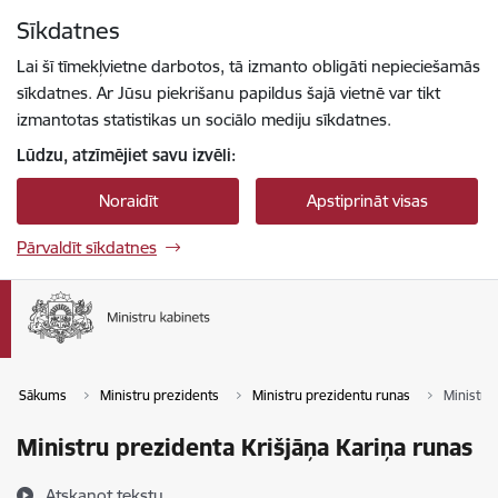
Pāriet uz lapas saturu
Sīkdatnes
Spied
lai meklētu
Enter
Lai šī tīmekļvietne darbotos, tā izmanto obligāti nepieciešamās
sīkdatnes. Ar Jūsu piekrišanu papildus šajā vietnē var tikt
izmantotas statistikas un sociālo mediju sīkdatnes.
Lūdzu, atzīmējiet savu izvēli:
Noraidīt
Apstiprināt visas
Pārvaldīt sīkdatnes
Sākums
Ministru prezidents
Ministru prezidentu runas
Ministru
Ministru prezidenta Krišjāņa Kariņa runas
Atskaņot tekstu