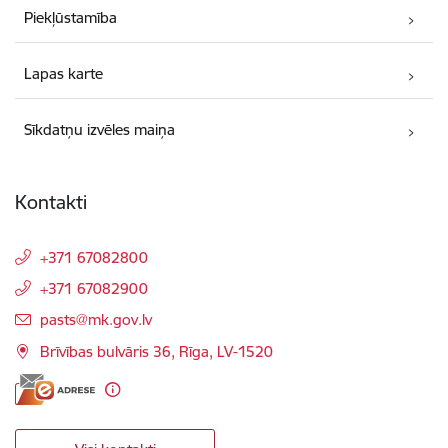
Piekļūstamība
Lapas karte
Sīkdatņu izvēles maiņa
Kontakti
+371 67082800
+371 67082900
E-pasts:
pasts@mk.gov.lv
Brīvības bulvāris 36, Rīga, LV-1520