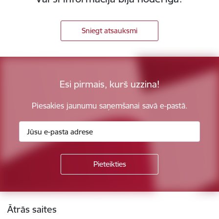
Sniegt atsauksmi
Esi pirmais, kurš uzzina!
Piesakies jaunumu saņemšanai savā e-pastā.
Kājene
Ātrās saites