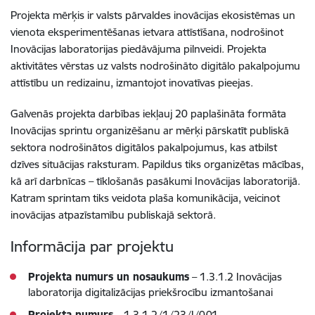
Projekta mērķis ir valsts pārvaldes inovācijas ekosistēmas un
vienota eksperimentēšanas ietvara attīstīšana, nodrošinot
Inovācijas laboratorijas piedāvājuma pilnveidi. Projekta
aktivitātes vērstas uz valsts nodrošināto digitālo pakalpojumu
attīstību un redizainu, izmantojot inovatīvas pieejas.
Galvenās projekta darbības iekļauj 20 paplašināta formāta
Inovācijas sprintu organizēšanu ar mērķi pārskatīt publiskā
sektora nodrošinātos digitālos pakalpojumus, kas atbilst
dzīves situācijas raksturam. Papildus tiks organizētas mācības,
kā arī darbnīcas – tīklošanās pasākumi Inovācijas laboratorijā.
Katram sprintam tiks veidota plaša komunikācija, veicinot
inovācijas atpazīstamību publiskajā sektorā.
Informācija par projektu
Projekta numurs un nosaukums
– 1.3.1.2 Inovācijas
laboratorija digitalizācijas priekšrocību izmantošanai
Projekta numurs
– 1.3.1.2/1/23/I/001