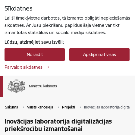
Pāriet uz lapas saturu
Sīkdatnes
Spied
lai meklētu
Enter
Lai šī tīmekļvietne darbotos, tā izmanto obligāti nepieciešamās
sīkdatnes. Ar Jūsu piekrišanu papildus šajā vietnē var tikt
izmantotas statistikas un sociālo mediju sīkdatnes.
Lūdzu, atzīmējiet savu izvēli:
Noraidīt
Apstiprināt visas
Pārvaldīt sīkdatnes
Sākums
Valsts kanceleja
Projekti
Inovācijas laboratorija digitali
Inovācijas laboratorija digitalizācijas
priekšrocību izmantošanai