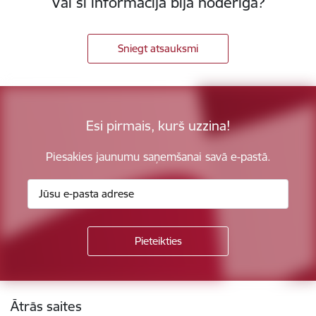
Vai šī informācija bija noderīga?
Sniegt atsauksmi
Esi pirmais, kurš uzzina!
Piesakies jaunumu saņemšanai savā e-pastā.
Kājene
Ātrās saites