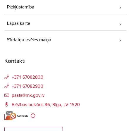
Piekļūstamība
Lapas karte
Sīkdatņu izvēles maiņa
Kontakti
+371 67082800
+371 67082900
E-pasts:
pasts@mk.gov.lv
Brīvības bulvāris 36, Rīga, LV-1520