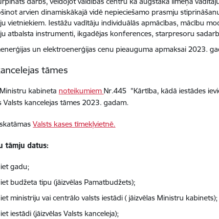
urpināts darbs, veidojot valdības centru kā augstākā līmeņa vadītāju a
šinot arvien dinamiskākajā vidē nepieciešamo prasmju stiprināšanu 
āju vietniekiem. Iestāžu vadītāju individuālās apmācības, mācību m
āju atbalsta instrumenti, ikgadējas konferences, starpresoru sadar
menerģijas un elektroenerģijas cenu pieauguma apmaksai 2023. gad
kancelejas tāmes
i Ministru kabineta
noteikumiem
Nr.445 "Kārtība, kādā iestādes ievi
s Valsts kancelejas tāmes 2023. gadam.
pskatāmas
Valsts kases tīmekļvietnē.
u tāmju datus:
iet gadu;
iet budžeta tipu (jāizvēlas Pamatbudžets);
et ministriju vai centrālo valsts iestādi ( jāizvēlas Ministru kabinets);
et iestādi (jāizvēlas Valsts kanceleja);