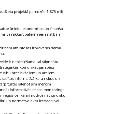
udžeta projektā paredzēti 1,875 milj.
esaiste ārlietu, ekonomikas un finanšu
s vairākkārt palielinājies saistībā ar
adzībām atbilstošas izpildvaras darba
na.
eide ir nepieciešama, lai stiprinātu
stratēģiskās komunikācijas spēju
noturību pret iekšējiem un ārējiem
s radītos informatīvā kara riskus un
arp tūlītēji īstenot šim mērķim
prināt informatīvās telpas monitoringa
 reģionos, kā arī nodrošināt juridisko
itiku un normatīvo aktu izstrādei vai