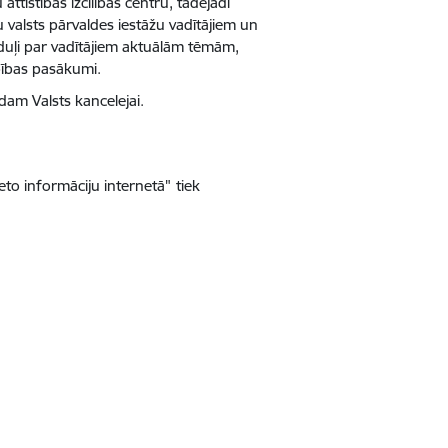
ttīstības izcilības centru, tādējādi
valsts pārvaldes iestāžu vadītājiem un
oduļi par vadītājiem aktuālām tēmām,
bības pasākumi.
am Valsts kancelejai.
eto informāciju internetā"
tiek