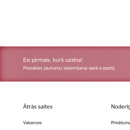
Esi pirmais, kurš uzzina!
Piesakies jaunumu saņemšanai savā e-pastā.
Kājene
Ātrās saites
Noderīg
Vakances
Privātuma