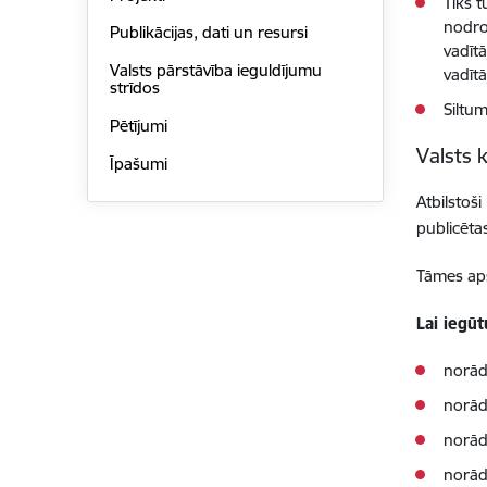
Tiks t
nodro
Publikācijas, dati un resursi
vadīt
Valsts pārstāvība ieguldījumu
vadīt
strīdos
Siltu
Pētījumi
Valsts 
Īpašumi
Atbilstoš
publicēta
Tāmes a
Lai iegūt
norād
norād
norādi
norādi