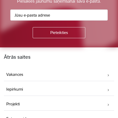
Piesakies jaunumu saņemšanai savā e-pastā.
Kājene
Ātrās saites
Vakances
Iepirkumi
Projekti