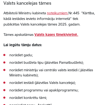
Valsts kancelejas tāmes
Atbilstoši Ministru kabineta
noteikumiem
Nr.445 "Kārtība,
kādā iestādes ievieto informāciju internetā"
tiek
publicētas Valsts kancelejas tāmes 2025. gadam.
Tāmes apskatāmas
Valsts kases tīmekļvietnē.
Lai iegūtu tāmju datus:
norādiet gadu;
norādiet budžeta tipu (jāizvēlas Pamatbudžets);
norādiet ministriju vai centrālo valsts iestādi ( jāizvēlas
Ministru kabinets);
norādiet iestādi (jāizvēlas Valsts kanceleja);
norādiet programmu vai apakšprogrammu;
norādiet konkrētu tāmi;