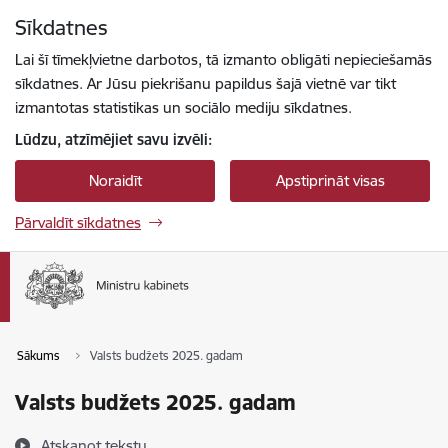
Pāriet uz lapas saturu
Sīkdatnes
Spied
lai meklētu
Enter
Lai šī tīmekļvietne darbotos, tā izmanto obligāti nepieciešamās
sīkdatnes. Ar Jūsu piekrišanu papildus šajā vietnē var tikt
izmantotas statistikas un sociālo mediju sīkdatnes.
Lūdzu, atzīmējiet savu izvēli:
Noraidīt
Apstiprināt visas
Pārvaldīt sīkdatnes
Sākums
Valsts budžets 2025. gadam
Valsts budžets 2025. gadam
Atskaņot tekstu