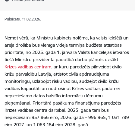
Publicēts: 11.02.2026.
Ņemot vērā, ka Ministru kabinets nolēma, ka valsts iekšējā un
ārējā drošība būs vienīgā vidēja termiņa budžeta attīstības
prioritāte, no 2025. gada 1. janvāra Valsts kancelejas ietvaros
tiešā Ministru prezidenta padotībā darbu plānots uzsākt
Krīzes vadības centram
, ar kuru paredzēts pilnveidot civilo
krīžu pārvaldību Latvijā, attīstot civilā apdraudējuma
monitoringu, uzlabojot risku vadību, audzējot civilo krīžu
vadības kapacitāti un nodrošinot Krīzes vadības padomei
nepieciešamo datos balstīto informāciju lēmumu
pieņemšanai. Prioritārā pasākuma finansējums paredzēts
Krīzes vadības centra darbībai. 2025. gadā tam būs
nepieciešami 957 866 eiro, 2026. gadā – 996 965, 1 031 789
eiro 2027. un 1 063 184 eiro 2028. gadā.