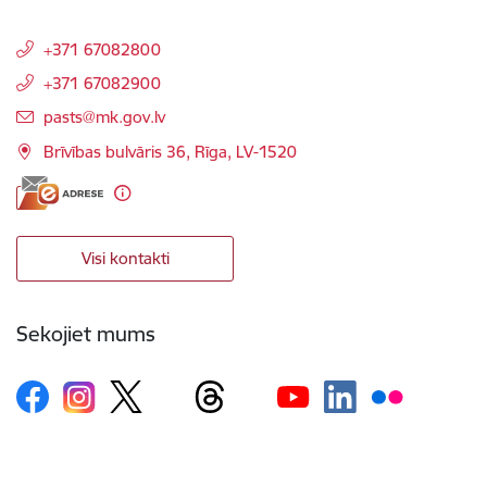
+371 67082800
+371 67082900
E-pasts:
pasts@mk.gov.lv
Brīvības bulvāris 36, Rīga, LV-1520
Visi kontakti
Sekojiet mums