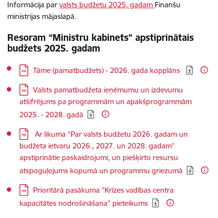
Informācija par
valsts budžetu 2025. gadam
Finanšu
ministrijas mājaslapā.
Resoram “Ministru kabinets” apstiprinātais
budžets 2025. gadam
Lejupielādēt:
Tāme (pamatbudžets) - 2026. gada kopplāns
Lejupielādēt:
Valsts pamatbudžeta ieņēmumu un izdevumu
atšifrējums pa programmām un apakšprogrammām
2025. - 2028. gadā
Lejupielādēt:
​ Ar likuma “Par valsts budžetu 2026. gadam un
budžeta ietvaru 2026., 2027. un 2028. gadam”
apstiprinātie paskaidrojumi, un piešķirto resursu
atspoguļojums kopumā un programmu griezumā
Lejupielādēt:
Prioritārā pasākuma "Krīzes vadības centra
kapacitātes nodrošināšana" pieteikums