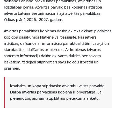
dalīšanos ar labo praksi labas pārvaldības, atvērtības un
līdzdalības jomās. Atvērtās pārvaldības kopienas attīstība
ietverta Latvijas Sestajā nacionālajā atvērtās pārvaldības
rīcības plānā 2026.–2027. gadam.
Atvērtās pārvaldības kopienas dalībnieki tiks aicināti piedalīties
kopīgos pasākumos klātienē vai tiešsaistē, kas ietvers
mācības, dalīšanos ar informāciju par aktualitātēm Latvijā un
starptautiski, dalīšanos ar pieredzi. Ar kopienas ietvaros
saņemto informāciju dalībnieki varēs dalīties pēc saviem
ieskatiem, tādējādi stiprinot arī savu kolēģu izpratni un
prasmes.
Iesaisties un kopā stiprināsim atvērtību valsts pārvaldē!
Dalība atvērtās pārvaldības kopienā ir brīvprātīga.
Lai
pievienotos, aicinām aizpildīt īsu pieteikuma anketu.