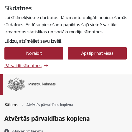
Pāriet uz lapas saturu
Sīkdatnes
Spied
lai meklētu
Enter
Lai šī tīmekļvietne darbotos, tā izmanto obligāti nepieciešamās
sīkdatnes. Ar Jūsu piekrišanu papildus šajā vietnē var tikt
izmantotas statistikas un sociālo mediju sīkdatnes.
Lūdzu, atzīmējiet savu izvēli:
Noraidīt
Apstiprināt visas
Pārvaldīt sīkdatnes
Sākums
Atvērtās pārvaldības kopiena
Atvērtās pārvaldības kopiena
Atskaņot tekstu