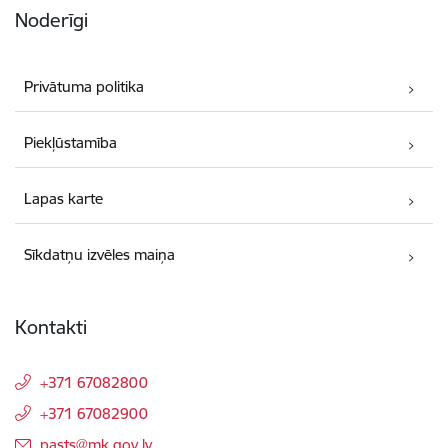
Noderīgi
Privātuma politika
Piekļūstamība
Lapas karte
Sīkdatņu izvēles maiņa
Kontakti
+371 67082800
+371 67082900
E-pasts:
pasts@mk.gov.lv