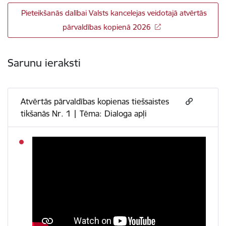
Pieteikšanās dalībai Valsts kancelejas veidotajā atvērtās
pārvaldības kopienā 2026
Sarunu ieraksti
Atvērtās pārvaldības kopienas tiešsaistes
tikšanās Nr. 1 | Tēma: Dialoga apļi