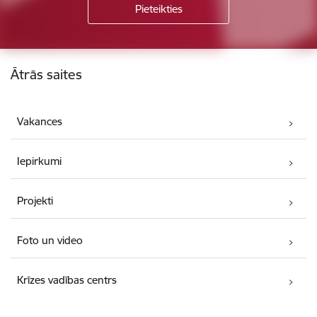
Kājene
Ātrās saites
Vakances
Iepirkumi
Projekti
Foto un video
Krīzes vadības centrs