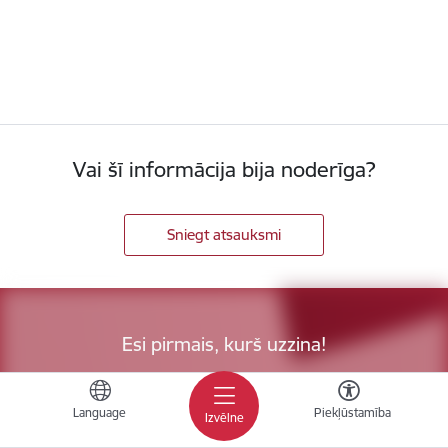
Vai šī informācija bija noderīga?
Sniegt atsauksmi
Esi pirmais, kurš uzzina!
Piesakies jaunumu saņemšanai savā e-pastā.
Language
Piekļūstamība
Izvēlne