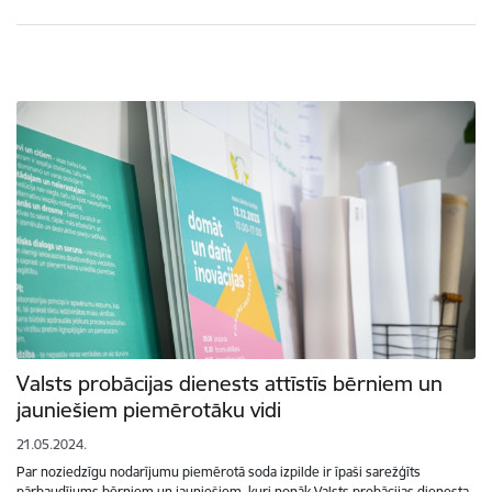
Valsts probācijas dienests attīstīs bērniem un
jauniešiem piemērotāku vidi
21.05.2024.
Par noziedzīgu nodarījumu piemērotā soda izpilde ir īpaši sarežģīts
pārbaudījums bērniem un jauniešiem, kuri nonāk Valsts probācijas dienesta