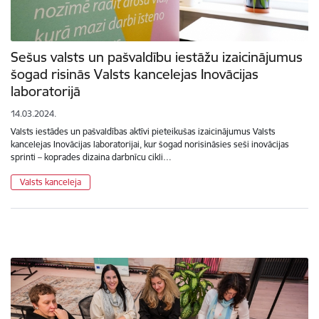
Sešus valsts un pašvaldību iestāžu izaicinājumus
šogad risinās Valsts kancelejas Inovācijas
laboratorijā
14.03.2024.
Valsts iestādes un pašvaldības aktīvi pieteikušas izaicinājumus Valsts
kancelejas Inovācijas laboratorijai, kur šogad norisināsies seši inovācijas
sprinti – koprades dizaina darbnīcu cikli…
Valsts kanceleja