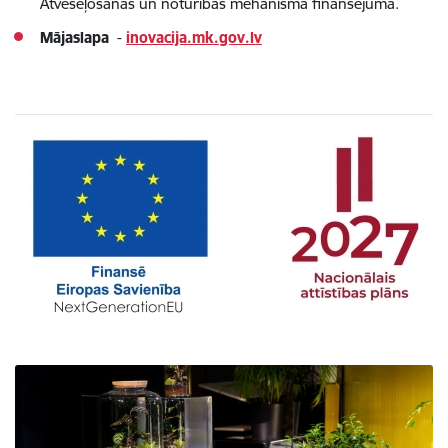
Atveseļošanas un noturības mehānisma finansējuma.
Mājaslapa
-
inovacija.mk.gov.lv