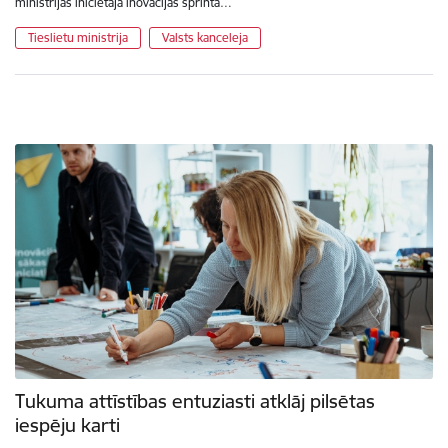
ministrijas iniciētajā inovācijas sprintā…
Tieslietu ministrija
Valsts kanceleja
Tukuma attīstības entuziasti atklāj pilsētas
iespēju karti