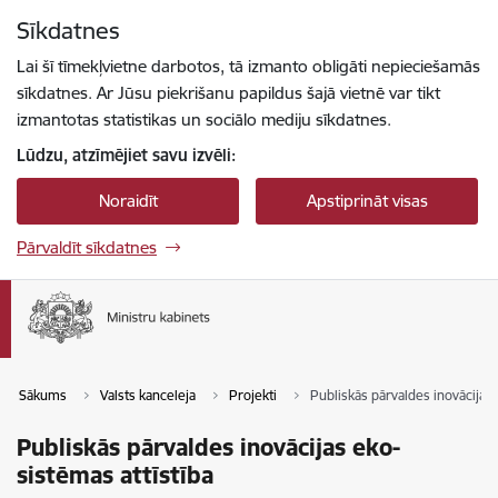
Pāriet uz lapas saturu
Sīkdatnes
Spied
lai meklētu
Enter
Lai šī tīmekļvietne darbotos, tā izmanto obligāti nepieciešamās
sīkdatnes. Ar Jūsu piekrišanu papildus šajā vietnē var tikt
izmantotas statistikas un sociālo mediju sīkdatnes.
Lūdzu, atzīmējiet savu izvēli:
Noraidīt
Apstiprināt visas
Pārvaldīt sīkdatnes
Sākums
Valsts kanceleja
Projekti
Publiskās pārvaldes inovācijas 
Publiskās pārvaldes inovācijas eko-
sistēmas attīstība