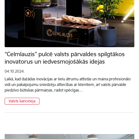
“Celmlauzis” pulcē valsts pārvaldes spilgtākos
inovatorus un iedvesmojošākās idejas
04.10.2024.
Laikā, kad dažādas inovācijas ar lielu ātrumu attīstās un maina profesionālo
vidi un pakalpojumu sniedzēju attiecības ar klientiem, arī valsts pārvalde
piedzīvo būtiskas pārmaiņas, radot spēcīgas…
Valsts kanceleja