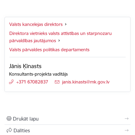
Valsts kancelejas direktors
Direktora vietnieks valsts attīstības un starpnozaru
pārvaldības jautājumos
Valsts pārvaldes politikas departaments
Jānis Ķīnasts
Konsultants-projekta vadītājs
+371 67082837
E-pasts:
janis.kinasts@mk.gov.lv
Drukāt lapu
Dalīties