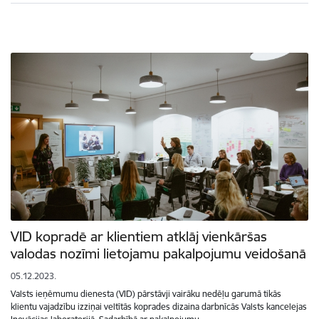
VID kopradē ar klientiem atklāj vienkāršas
valodas nozīmi lietojamu pakalpojumu veidošanā
05.12.2023.
Valsts ieņēmumu dienesta (VID) pārstāvji vairāku nedēļu garumā tikās
klientu vajadzību izziņai veltītās koprades dizaina darbnīcās Valsts kancelejas