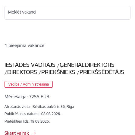
Meklēt vakanci
1
pieejama vakance
IESTĀDES VADĪTĀJS /ĢENERĀLDIREKTORS
/DIREKTORS /PRIEKŠNIEKS /PRIEKŠSĒDĒTĀJS
Vadība / Administrēšana
Mēnešalga:
7255 EUR
Atrašanās vieta:
Brīvības bulvāris 36, Rīga
Publicēšanas datums: 08.08.2026.
Pieteikties līdz
:
19.08.2026.
Skatīt vairāk