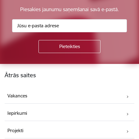
Piesakies jaunumu saņemšanai savā e-pastā.
Kājene
Ātrās saites
Vakances
Iepirkumi
Projekti