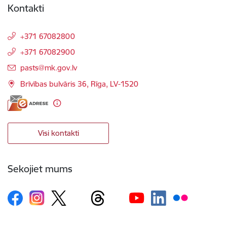
Kontakti
+371 67082800
+371 67082900
E-pasts:
pasts@mk.gov.lv
Brīvības bulvāris 36, Rīga, LV-1520
Visi kontakti
Sekojiet mums