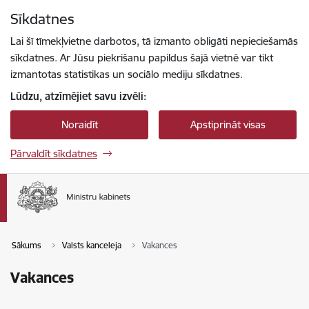
Pāriet uz lapas saturu
Sīkdatnes
Spied
lai meklētu
Enter
Lai šī tīmekļvietne darbotos, tā izmanto obligāti nepieciešamās
sīkdatnes. Ar Jūsu piekrišanu papildus šajā vietnē var tikt
izmantotas statistikas un sociālo mediju sīkdatnes.
Lūdzu, atzīmējiet savu izvēli:
Noraidīt
Apstiprināt visas
Pārvaldīt sīkdatnes
Sākums
Valsts kanceleja
Vakances
Vakances