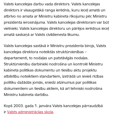
Valsts kancelejas darbu vada direktors. Valsts kancelejas
direktors ir visaugstākā ranga ierēdnis, kuru ieceļ amatā un
atbrīvo no amata ar Ministru kabineta rīkojumu pēc Ministru
prezidenta ierosinājuma. Valsts kancelejas direktoram var būt
vietnieki. Valsts kancelejas direktoru un pārējos ierēdņus ieceļ
amatā saskaņā ar Valsts civildienesta likumu.
Valsts kancelejas sastāvā ir Ministru prezidenta birojs, Valsts
kancelejas direktora noteiktās struktūrvienības –
departamenti, to nodaļas un patstāvīgās nodaļas.
Struktūrvienību darbinieki nodrošina un kontrolē Ministru
kabineta politikas dokumentu un tiesību aktu projektu
atbilstību noteiktiem standartiem, izstrādā un ievieš rīcības
politiku dažādās jomās, sniedz atzinumus par politikas
dokumentiem un tiesību aktiem, kā arī tehniski nodrošina
Ministru kabineta darbību.
Kopš 2003. gada 1. janvāra Valsts kancelejas pārraudzībā
ir
Valsts administrācijas skola
.