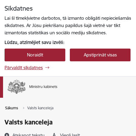
Pāriet uz lapas saturu
Sīkdatnes
Spied
lai meklētu
Enter
Lai šī tīmekļvietne darbotos, tā izmanto obligāti nepieciešamās
sīkdatnes. Ar Jūsu piekrišanu papildus šajā vietnē var tikt
izmantotas statistikas un sociālo mediju sīkdatnes.
Lūdzu, atzīmējiet savu izvēli:
Noraidīt
Apstiprināt visas
Pārvaldīt sīkdatnes
Sākums
Valsts kanceleja
Valsts kanceleja
Atskaņot tekstu
Viegli lasīt