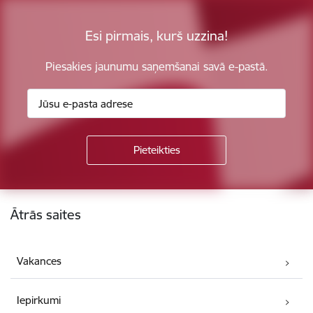
Esi pirmais, kurš uzzina!
Piesakies jaunumu saņemšanai savā e-pastā.
Kājene
Ātrās saites
Vakances
Iepirkumi