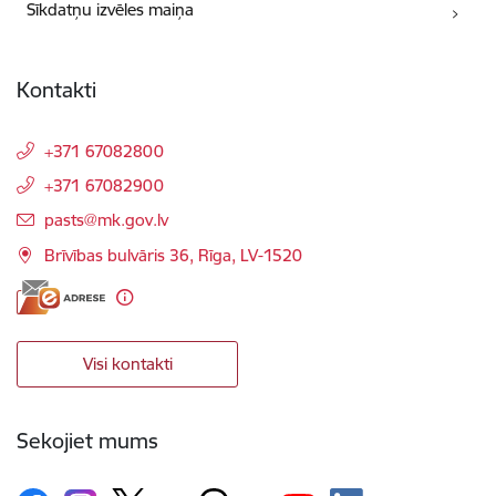
Sīkdatņu izvēles maiņa
Kontakti
+371 67082800
+371 67082900
E-pasts:
pasts@mk.gov.lv
Brīvības bulvāris 36, Rīga, LV-1520
Visi kontakti
Sekojiet mums