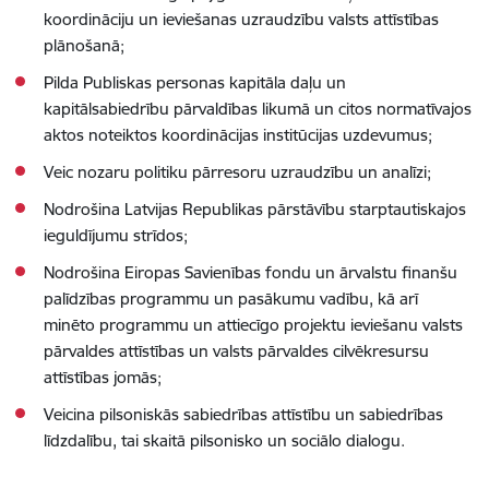
koordināciju un ieviešanas uzraudzību valsts attīstības
plānošanā;
Pilda Publiskas personas kapitāla daļu un
kapitālsabiedrību pārvaldības likumā un citos normatīvajos
aktos noteiktos koordinācijas institūcijas uzdevumus;
Veic nozaru politiku pārresoru uzraudzību un analīzi;
Nodrošina Latvijas Republikas pārstāvību starptautiskajos
ieguldījumu strīdos;
Nodrošina Eiropas Savienības fondu un ārvalstu finanšu
palīdzības programmu un pasākumu vadību, kā arī
minēto programmu un attiecīgo projektu ieviešanu valsts
pārvaldes attīstības un valsts pārvaldes cilvēkresursu
attīstības jomās;
Veicina pilsoniskās sabiedrības attīstību un sabiedrības
līdzdalību, tai skaitā pilsonisko un sociālo dialogu.