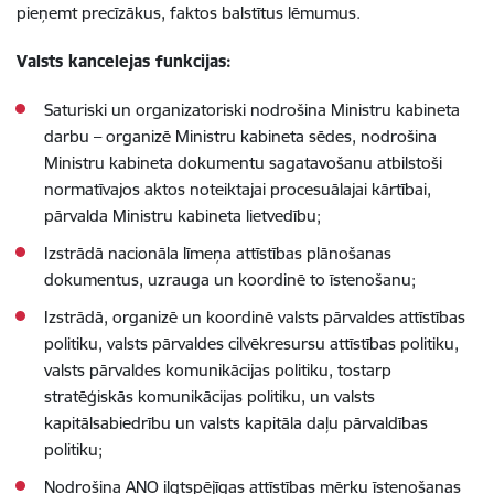
pieņemt precīzākus, faktos balstītus lēmumus.
Valsts kancelejas funkcijas:
Saturiski un organizatoriski nodrošina Ministru kabineta
darbu – organizē Ministru kabineta sēdes, nodrošina
Ministru kabineta dokumentu sagatavošanu atbilstoši
normatīvajos aktos noteiktajai procesuālajai kārtībai,
pārvalda Ministru kabineta lietvedību;
Izstrādā nacionāla līmeņa attīstības plānošanas
dokumentus, uzrauga un koordinē to īstenošanu;
Izstrādā, organizē un koordinē valsts pārvaldes attīstības
politiku, valsts pārvaldes cilvēkresursu attīstības politiku,
valsts pārvaldes komunikācijas politiku, tostarp
stratēģiskās komunikācijas politiku, un valsts
kapitālsabiedrību un valsts kapitāla daļu pārvaldības
politiku;
Nodrošina ANO ilgtspējīgas attīstības mērķu īstenošanas