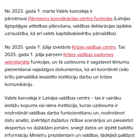
No 2023. gada 1. marta Valsts kanceleja ir
pārņēmusi
Pārresoru koordinācijas centra funkcijas
(Latvijas
ilgtspējīgas attīstības plānošana, valdības deklarācijas izpildes
uzraudzība, kā arī valsts kapitālsabiedrību pārvaldība).
No 2025. gada 1. jūlija izveidots
Krīzes vadības centrs
. Tas
2025. gada 1. jūlija pārņem
Krīzes vadības padomes
sekretariāta
funkcijas, un tā uzdevums ir sagatavot lēmumu
pieņemšanai vajadzīgos dokumentus, kā arī koordinēt civilo
krīžu pārvaldībā iesaistīto institūciju darbu un krīzes
komunikāciju.
Valsts kanceleja ir Latvijas valdības centrs – tas ir vairāku
iestāžu kopums vai viena institūcija, kuras uzdevums ir
nodrošināt valdības darba funkcionēšanu un, nodrošinot
datu analīzi, izvērtējot dažādus rīcības scenārijus un piesaistot
ekspertus no dažādām jomām, sniegt datos un izpētē balstītu
informāciju Ministru prezidentam un valdībai, tādējādi palīdzot