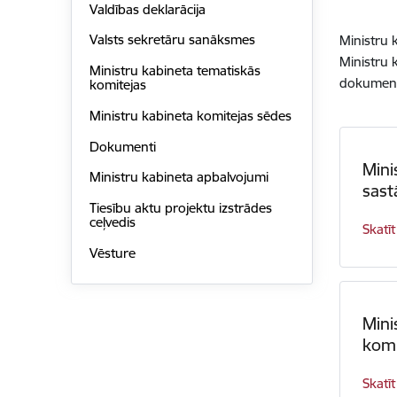
Valdības deklarācija
Valsts sekretāru sanāksmes
Ministru k
Ministru 
Ministru kabineta tematiskās
dokumenti
komitejas
Ministru kabineta komitejas sēdes
Dokumenti
Mini
Ministru kabineta apbalvojumi
sast
Tiesību aktu projektu izstrādes
ceļvedis
Skatīt
Vēsture
Mini
komi
Skatīt