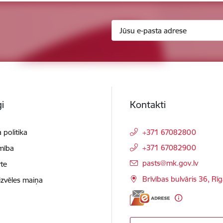
i
Kontakti
 politika
+371 67082800
+371 67082900
mība
E-pasts:
pasts@mk.gov.lv
te
Brīvības bulvāris 36, Rī
izvēles maiņa