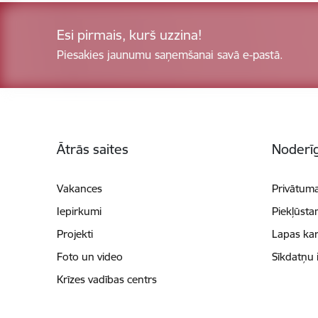
Esi pirmais, kurš uzzina!
Piesakies jaunumu saņemšanai savā e-pastā.
Kājene
Ātrās saites
Noderīg
Vakances
Privātuma
Iepirkumi
Piekļūsta
Projekti
Lapas kar
Foto un video
Sīkdatņu 
Krīzes vadības centrs