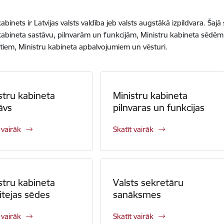
abinets ir Latvijas valsts valdība jeb valsts augstākā izpildvara. Šaj
kabineta sastāvu, pilnvarām un funkcijām, Ministru kabineta sēdē
em, Ministru kabineta apbalvojumiem un vēsturi.
stru kabineta
Ministru kabineta
āvs
pilnvaras un funkcijas
 vairāk
Skatīt vairāk
stru kabineta
Valsts sekretāru
tejas sēdes
sanāksmes
 vairāk
Skatīt vairāk