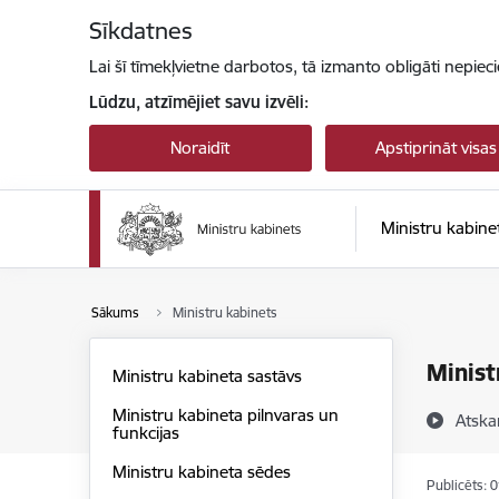
Pāriet uz lapas saturu
Sīkdatnes
Lai šī tīmekļvietne darbotos, tā izmanto obligāti nepiec
Lūdzu, atzīmējiet savu izvēli:
Noraidīt
Apstiprināt visas
Ministru kabine
Sākums
Ministru kabinets
Minist
Ministru kabineta sastāvs
Ministru kabineta pilnvaras un
Atska
funkcijas
Ministru kabineta sēdes
Publicēts: 