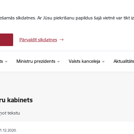
iešamās sīkdatnes. Ar Jūsu piekrišanu papildus šajā vietnē var tikt i
Pārvaldīt sīkdatnes
ts
Ministru prezidents
Valsts kanceleja
Aktualitāt
ru kabinets
ņot tekstu
01.12.2020.