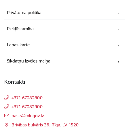
Privātuma politika
Piekļūstamība
Lapas karte
Sīkdatņu izvēles maiņa
Kontakti
+371 67082800
+371 67082900
E-pasts:
pasts@mk.gov.lv
Brīvības bulvāris 36, Rīga, LV-1520