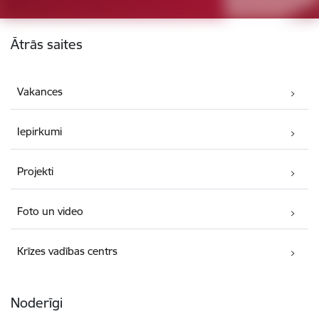
Kājene
Ātrās saites
Vakances
Iepirkumi
Projekti
Foto un video
Krīzes vadības centrs
Noderīgi