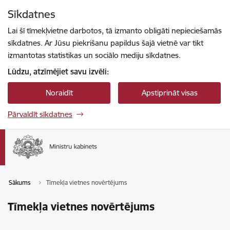
Pāriet uz lapas saturu
Sīkdatnes
Spied
lai meklētu
Enter
Lai šī tīmekļvietne darbotos, tā izmanto obligāti nepieciešamās
sīkdatnes. Ar Jūsu piekrišanu papildus šajā vietnē var tikt
izmantotas statistikas un sociālo mediju sīkdatnes.
Lūdzu, atzīmējiet savu izvēli:
Noraidīt
Apstiprināt visas
Pārvaldīt sīkdatnes
Sākums
Tīmekļa vietnes novērtējums
Tīmekļa vietnes novērtējums