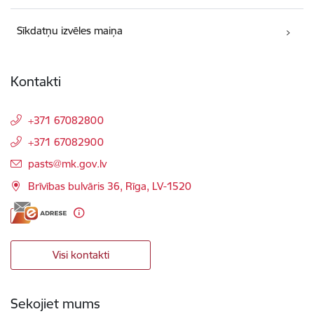
Sīkdatņu izvēles maiņa
Kontakti
+371 67082800
+371 67082900
E-pasts:
pasts@mk.gov.lv
Brīvības bulvāris 36, Rīga, LV-1520
Visi kontakti
Sekojiet mums