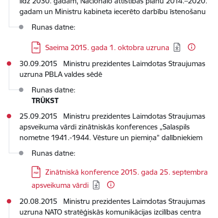
līdz 2030. gadam, Nacionālo attīstības plānu 2014.–2020.
gadam un Ministru kabineta iecerēto darbību īstenošanu
Runas datne:
Lejupielādēt:
Saeima 2015. gada 1. oktobra uzruna
30.09.2015 Ministru prezidentes Laimdotas Straujumas
uzruna PBLA valdes sēdē
Runas datne:
TRŪKST
25.09.2015 Ministru prezidentes Laimdotas Straujumas
apsveikuma vārdi zinātniskās konferences „Salaspils
nometne 1941.-1944. Vēsture un piemiņa” dalībniekiem
Runas datne:
Lejupielādēt:
Zinātniskā konference 2015. gada 25. septembra
apsveikuma vārdi
20.08.2015 Ministru prezidentes Laimdotas Straujumas
uzruna NATO stratēģiskās komunikācijas izcilības centra