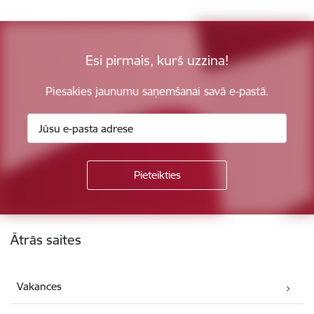
Esi pirmais, kurš uzzina!
Piesakies jaunumu saņemšanai savā e-pastā.
Kājene
Ātrās saites
Vakances