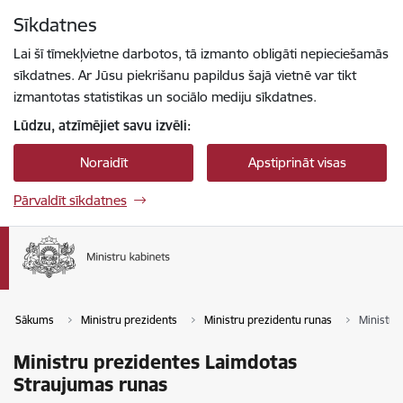
Pāriet uz lapas saturu
Sīkdatnes
Spied
lai meklētu
Enter
Lai šī tīmekļvietne darbotos, tā izmanto obligāti nepieciešamās
sīkdatnes. Ar Jūsu piekrišanu papildus šajā vietnē var tikt
izmantotas statistikas un sociālo mediju sīkdatnes.
Lūdzu, atzīmējiet savu izvēli:
Noraidīt
Apstiprināt visas
Pārvaldīt sīkdatnes
Sākums
Ministru prezidents
Ministru prezidentu runas
Ministru
Ministru prezidentes Laimdotas
Straujumas runas