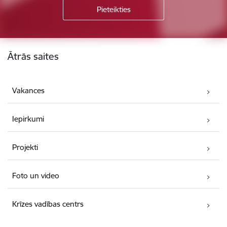
Kājene
Ātrās saites
Vakances
Iepirkumi
Projekti
Foto un video
Krīzes vadības centrs