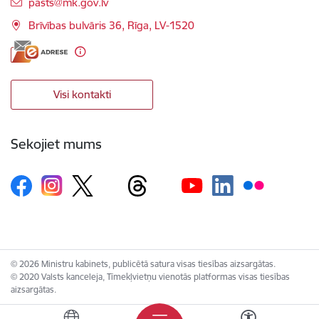
E-pasts:
pasts@mk.gov.lv
Brīvības bulvāris 36, Rīga, LV-1520
Visi kontakti
Sekojiet mums
© 2026 Ministru kabinets, publicētā satura visas tiesības aizsargātas.
© 2020 Valsts kanceleja, Tīmekļvietņu vienotās platformas visas tiesības
aizsargātas.