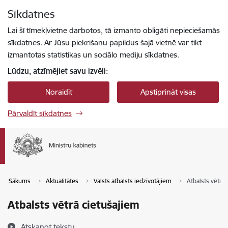
Pāriet uz lapas saturu
Sīkdatnes
Spied
lai meklētu
Enter
Lai šī tīmekļvietne darbotos, tā izmanto obligāti nepieciešamās
sīkdatnes. Ar Jūsu piekrišanu papildus šajā vietnē var tikt
izmantotas statistikas un sociālo mediju sīkdatnes.
Lūdzu, atzīmējiet savu izvēli:
Noraidīt
Apstiprināt visas
Pārvaldīt sīkdatnes
Sākums
Aktualitātes
Valsts atbalsts iedzīvotājiem
Atbalsts vētrā
Atbalsts vētrā cietušajiem
Atskaņot tekstu