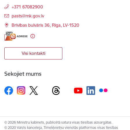
+371 67082900
E-pasts:
pasts@mk.gov.lv
Brīvības bulvāris 36, Rīga, LV-1520
Visi kontakti
Sekojiet mums
© 2026 Ministru kabinets, publicētā satura visas tiesības aizsargātas.
© 2020 Valsts kanceleja, Tīmekļvietņu vienotās platformas visas tiesības