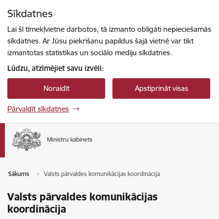
Pāriet uz lapas saturu
Sīkdatnes
Spied
lai meklētu
Enter
Lai šī tīmekļvietne darbotos, tā izmanto obligāti nepieciešamās
sīkdatnes. Ar Jūsu piekrišanu papildus šajā vietnē var tikt
izmantotas statistikas un sociālo mediju sīkdatnes.
Lūdzu, atzīmējiet savu izvēli:
Noraidīt
Apstiprināt visas
Pārvaldīt sīkdatnes
Sākums
Valsts pārvaldes komunikācijas koordinācija
Valsts pārvaldes komunikācijas
koordinācija