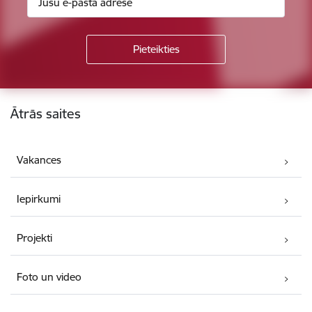
Kājene
Ātrās saites
Vakances
Iepirkumi
Projekti
Foto un video