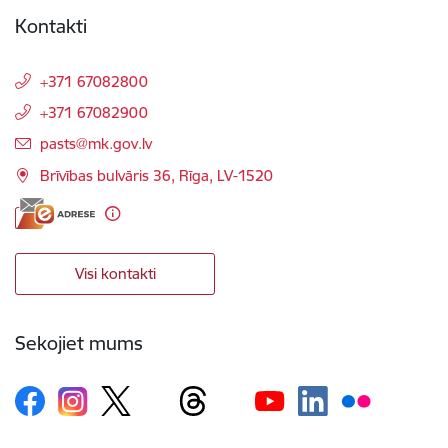
Kontakti
+371 67082800
+371 67082900
E-pasts:
pasts@mk.gov.lv
Brīvības bulvāris 36, Rīga, LV-1520
Visi kontakti
Sekojiet mums