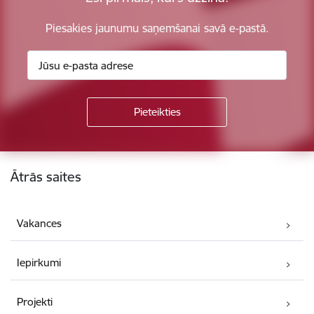
Piesakies jaunumu saņemšanai savā e-pastā.
Kājene
Ātrās saites
Vakances
Iepirkumi
Projekti