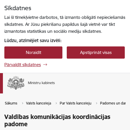
Pāriet uz lapas saturu
Sīkdatnes
Spied
lai meklētu
Enter
Lai šī tīmekļvietne darbotos, tā izmanto obligāti nepieciešamās
sīkdatnes. Ar Jūsu piekrišanu papildus šajā vietnē var tikt
izmantotas statistikas un sociālo mediju sīkdatnes.
Lūdzu, atzīmējiet savu izvēli:
Noraidīt
Apstiprināt visas
Pārvaldīt sīkdatnes
Sākums
Valsts kanceleja
Par Valsts kanceleju
Padomes un darba
Valdības komunikācijas koordinācijas
padome