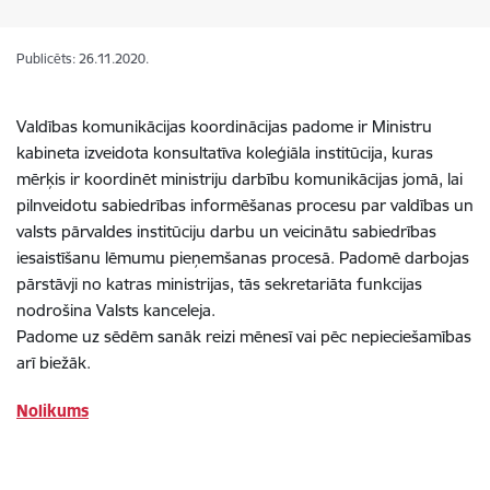
Publicēts: 26.11.2020.
Valdības komunikācijas koordinācijas padome ir Ministru
kabineta izveidota konsultatīva koleģiāla institūcija, kuras
mērķis ir koordinēt ministriju darbību komunikācijas jomā, lai
pilnveidotu sabiedrības informēšanas procesu par valdības un
valsts pārvaldes institūciju darbu un veicinātu sabiedrības
iesaistīšanu lēmumu pieņemšanas procesā. Padomē darbojas
pārstāvji no katras ministrijas, tās sekretariāta funkcijas
nodrošina Valsts kanceleja.
Padome uz sēdēm sanāk reizi mēnesī vai pēc nepieciešamības
arī biežāk.
Nolikums