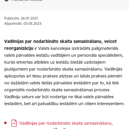
Publicēts: 26.07.2021.
Atjaunināts: 03.05.2023.
Vadlīnijas par nodarbināto skaita samazināšanu, veicot
reorganizāciju
ir Valsts kancelejas izstrādāts palīgmateriāls
valsts pārvaldes iestāžu vadītājiem un personāla speciālistiem,
kurās ietvertas atbildes uz iestāžu biežāk uzdotajiem
jautājumiem par nodarbināto skaita samazināšanu. Vadlīnijās
apkopotas arī tiesu prakses atziņas un labās prakses piemēri
no dažādām valsts tiešās pārvaldes iestādēm par to, kā tiek
organizēts nodarbināto skaita samazināšanas process.
Vadlīniju saturs var būt noderīgs ne tikai valsts pārvaldes
iestādēm, bet arī pašvaldību iestādēm un citiem interesentiem.
Lejupielādēt:
Vadlīnijas par nodarbināto skaita samazināšanu,