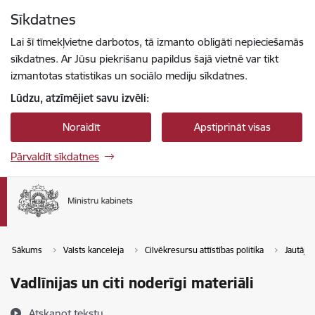
Pāriet uz lapas saturu
Sīkdatnes
Spied
lai meklētu
Enter
Lai šī tīmekļvietne darbotos, tā izmanto obligāti nepieciešamās
sīkdatnes. Ar Jūsu piekrišanu papildus šajā vietnē var tikt
izmantotas statistikas un sociālo mediju sīkdatnes.
Lūdzu, atzīmējiet savu izvēli:
Noraidīt
Apstiprināt visas
Pārvaldīt sīkdatnes
Sākums
Valsts kanceleja
Cilvēkresursu attīstības politika
Jautājum
Vadlīnijas un citi noderīgi materiāli
Atskaņot tekstu