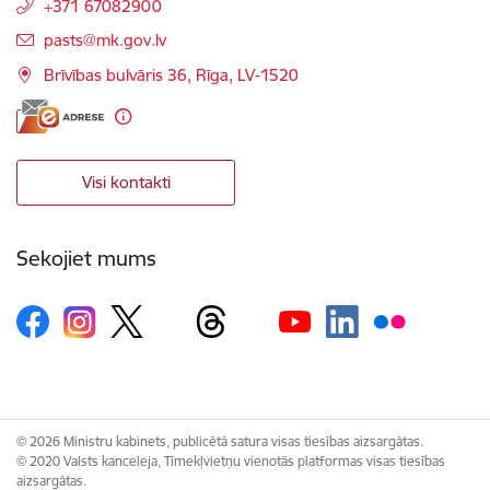
+371 67082900
E-pasts:
pasts@mk.gov.lv
Brīvības bulvāris 36, Rīga, LV-1520
Visi kontakti
Sekojiet mums
© 2026 Ministru kabinets, publicētā satura visas tiesības aizsargātas.
© 2020 Valsts kanceleja, Tīmekļvietņu vienotās platformas visas tiesības
aizsargātas.