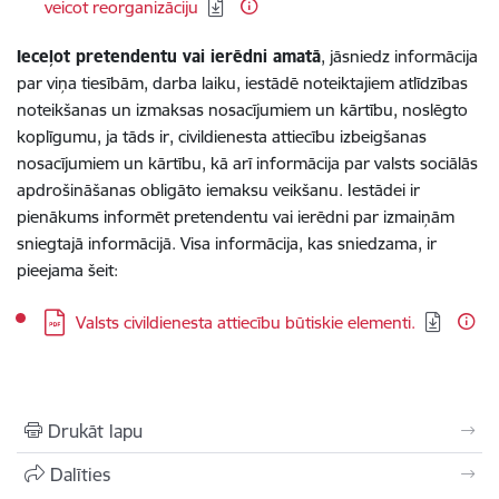
veicot reorganizāciju
Ieceļot pretendentu vai ierēdni amatā
, jāsniedz informācija
par viņa tiesībām, darba laiku, iestādē noteiktajiem atlīdzības
noteikšanas un izmaksas nosacījumiem un kārtību, noslēgto
koplīgumu, ja tāds ir, civildienesta attiecību izbeigšanas
nosacījumiem un kārtību, kā arī informācija par valsts sociālās
apdrošināšanas obligāto iemaksu veikšanu. Iestādei ir
pienākums informēt pretendentu vai ierēdni par izmaiņām
sniegtajā informācijā. Visa informācija, kas sniedzama, ir
pieejama
šeit:
Lejupielādēt:
Valsts civildienesta attiecību būtiskie elementi.
Drukāt lapu
Dalīties