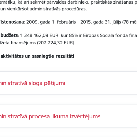
emātiku, kā arī sekmēt pārvaldes darbinieku praktiskās zināšanas p
 un vienkāršot administratīvās procedūras.
 īstenošana
: 2009. gada 1. februāris – 2015. gada 31. jūlijs (78 mē
 budžets
: 1 348 162,09 EUR, kur 85% ir Eiropas Sociālā fonda fi
džeta finansējums (202 224,32 EUR).
aktivitātes un sasniegtie rezultāti
inistratīvā sloga pētījumi
inistratīvā procesa likuma izvērtējums