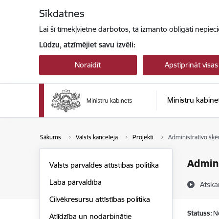
Pāriet uz lapas saturu
Sīkdatnes
Lai šī tīmekļvietne darbotos, tā izmanto obligāti nepiec
Lūdzu, atzīmējiet savu izvēli:
Noraidīt
Apstiprināt visas
Ministru kabine
Sākums
Valsts kanceleja
Projekti
Administratīvo šķē
Admini
Valsts pārvaldes attīstības politika
Laba pārvaldība
Atska
Cilvēkresursu attīstības politika
Statuss:
N
Atlīdzība un nodarbinātie