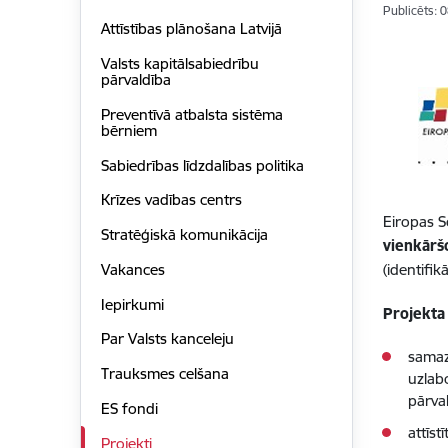
Publicēts: 
Attīstības plānošana Latvijā
Valsts kapitālsabiedrību
pārvaldība
Preventīvā atbalsta sistēma
bērniem
Sabiedrības līdzdalības politika
Krīzes vadības centrs
Eiropas S
Stratēģiskā komunikācija
vienkārš
Vakances
(identifi
Iepirkumi
Projekta
Par Valsts kanceleju
samaz
Trauksmes celšana
uzlab
pārva
ES fondi
attīst
Projekti