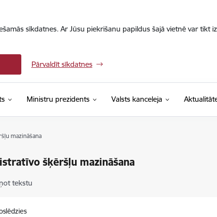
iešamās sīkdatnes. Ar Jūsu piekrišanu papildus šajā vietnē var tikt i
Pārvaldīt sīkdatnes
ts
Ministru prezidents
Valsts kanceleja
Aktualitāt
ršļu mazināšana
stratīvo šķēršļu mazināšana
ņot tekstu
oslēdzies