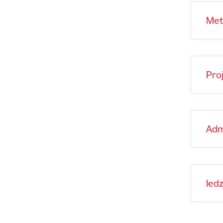
Met
Pro
Adm
Iedz