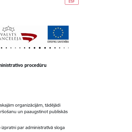
ESF
ministratīvo procedūru
iskajām organizācijām, tādējādi
kāršošanu un paaugstinot publiskās
) izpratni par administratīvā sloga