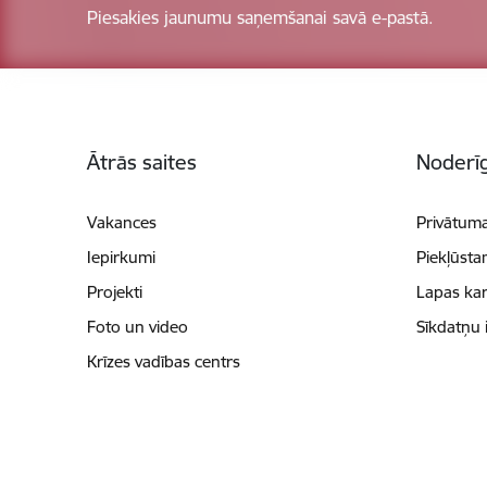
Piesakies jaunumu saņemšanai savā e-pastā.
Kājene
Ātrās saites
Noderīg
Vakances
Privātuma
Iepirkumi
Piekļūsta
Projekti
Lapas kar
Foto un video
Sīkdatņu 
Krīzes vadības centrs