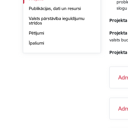
probl
slogu
Publikācijas, dati un resursi
Valsts pārstāvība ieguldījumu
Projekta
strīdos
Pētījumi
Projekta
valsts bu
Īpašumi
Projekta 
Adm
Adm