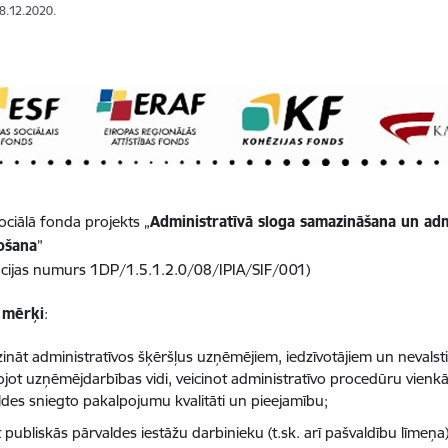
08.12.2020.
ociālā fonda projekts „
Administratīvā sloga samazināšana un ad
ošana
”
kācijas numurs 1DP/1.5.1.2.0/08/IPIA/SIF/001)
 mērķi
:
ināt administratīvos šķēršļus uzņēmējiem, iedzīvotājiem un nevalst
ojot uzņēmējdarbības vidi, veicinot administratīvo procedūru vien
ldes sniegto pakalpojumu kvalitāti un pieejamību;
īt publiskās pārvaldes iestāžu darbinieku (t.sk. arī pašvaldību līmeņa