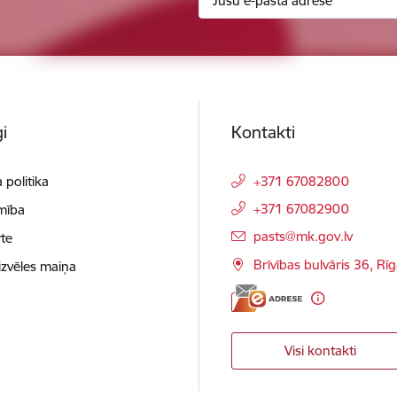
i
Kontakti
 politika
+371 67082800
+371 67082900
mība
E-pasts:
pasts@mk.gov.lv
te
Brīvības bulvāris 36, Rī
izvēles maiņa
Visi kontakti