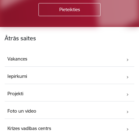
Kājene
Ātrās saites
Vakances
Iepirkumi
Projekti
Foto un video
Krīzes vadības centrs