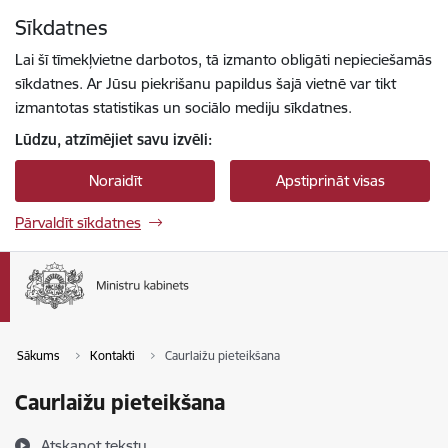
Pāriet uz lapas saturu
Sīkdatnes
Spied
lai meklētu
Enter
Lai šī tīmekļvietne darbotos, tā izmanto obligāti nepieciešamās
sīkdatnes. Ar Jūsu piekrišanu papildus šajā vietnē var tikt
izmantotas statistikas un sociālo mediju sīkdatnes.
Lūdzu, atzīmējiet savu izvēli:
Noraidīt
Apstiprināt visas
Pārvaldīt sīkdatnes
Sākums
Kontakti
Caurlaižu pieteikšana
Caurlaižu pieteikšana
Atskaņot tekstu