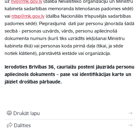
uz
nvo@mk.gov.lv
(dalība Nevalstisko organizāciju un Ministru
kabineta sadarbības memoranda īstenošanas padomes sēdē)
vai
ntsp@mk.gov.lv
(dalība Nacionālās trīspusējās sadarbības
padomes sēdē). Pieprasījumā dati par personu jānorāda šādā
secībā - personas uzvārds, vārds, personu apliecinošā
dokumenta numurs (kurš tiks uzrādīts iekļūšanai Ministru
kabineta ēkā) vai personas koda pirmā daļa (tikai, ja sēde
notiek klātienē), pārstāvētā iestāde vai organizācija.
Ierodoties Brīvības 36, caurlaižu postenī jāuzrāda personu
apliecinošs dokuments – pase vai identifikācijas karte un
jāiziet drošības pārbaude.
Drukāt lapu
Dalīties