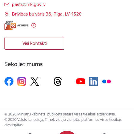
E-pasts:
pasts@mk.gov.lv
Brīvības bulvāris 36, Rīga, LV-1520
Visi kontakti
Sekojiet mums
© 2026 Ministru kabinets, publicētā satura visas tiesības aizsargātas.
© 2020 Valsts kanceleja, Tīmekļvietņu vienotās platformas visas tiesības
aizsargātas.