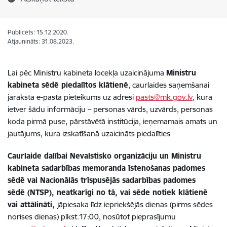
Publicēts: 15.12.2020.
Atjaunināts: 31.08.2023.
Lai pēc Ministru kabineta locekļa uzaicinājuma
Ministru
kabineta sēdē piedalītos klātienē
, caurlaides saņemšanai
jāraksta e-pasta pieteikums uz adresi
pasts@mk.gov.lv
, kurā
ietver šādu informāciju – personas vārds, uzvārds, personas
koda pirmā puse, pārstāvētā institūcija, ieņemamais amats un
jautājums, kura izskatīšanā uzaicināts piedalīties
Caurlaide dalībai Nevalstisko organizāciju un Ministru
kabineta sadarbības memoranda īstenošanas padomes
sēdē vai Nacionālās trīspusējās sadarbības padomes
sēdē (NTSP), neatkarīgi no tā, vai sēde notiek klātienē
vai attālināti,
jāpiesaka līdz iepriekšējās dienas (pirms sēdes
norises dienas) plkst.17:00, nosūtot pieprasījumu