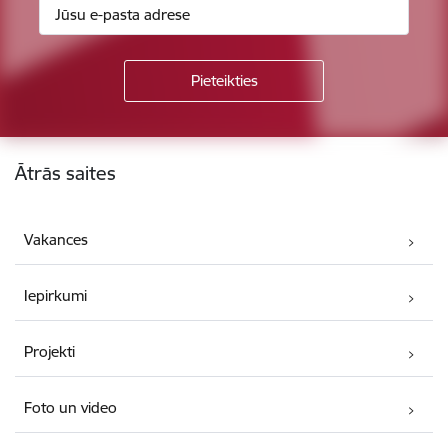
Kājene
Ātrās saites
Vakances
Iepirkumi
Projekti
Foto un video