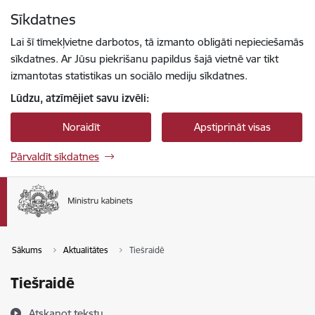
Pāriet uz lapas saturu
Sīkdatnes
Spied
lai meklētu
Enter
Lai šī tīmekļvietne darbotos, tā izmanto obligāti nepieciešamās
sīkdatnes. Ar Jūsu piekrišanu papildus šajā vietnē var tikt
izmantotas statistikas un sociālo mediju sīkdatnes.
Lūdzu, atzīmējiet savu izvēli:
Noraidīt
Apstiprināt visas
Pārvaldīt sīkdatnes
Sākums
Aktualitātes
Tiešraidē
Tiešraidē
Atskaņot tekstu