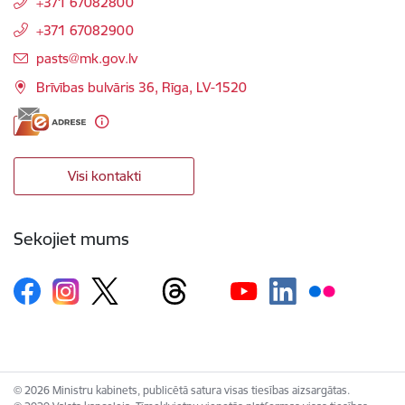
+371 67082800
+371 67082900
E-pasts:
pasts@mk.gov.lv
Brīvības bulvāris 36, Rīga, LV-1520
Visi kontakti
Sekojiet mums
© 2026 Ministru kabinets, publicētā satura visas tiesības aizsargātas.