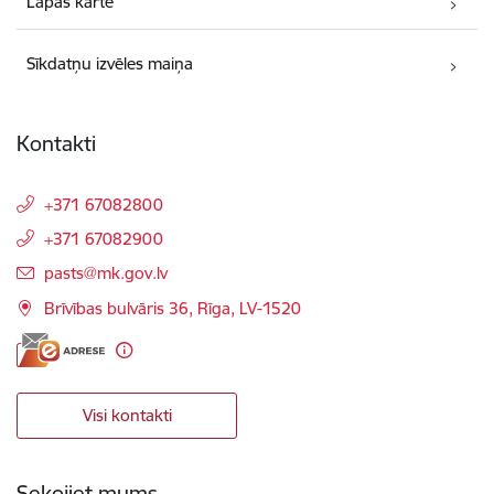
Lapas karte
Sīkdatņu izvēles maiņa
Kontakti
+371 67082800
+371 67082900
E-pasts:
pasts@mk.gov.lv
Brīvības bulvāris 36, Rīga, LV-1520
Visi kontakti
Sekojiet mums