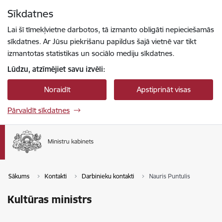
Pāriet uz lapas saturu
Sīkdatnes
Spied
lai meklētu
Enter
Lai šī tīmekļvietne darbotos, tā izmanto obligāti nepieciešamās
sīkdatnes. Ar Jūsu piekrišanu papildus šajā vietnē var tikt
izmantotas statistikas un sociālo mediju sīkdatnes.
Lūdzu, atzīmējiet savu izvēli:
Noraidīt
Apstiprināt visas
Pārvaldīt sīkdatnes
Sākums
Kontakti
Darbinieku kontakti
Nauris Puntulis
Kultūras ministrs