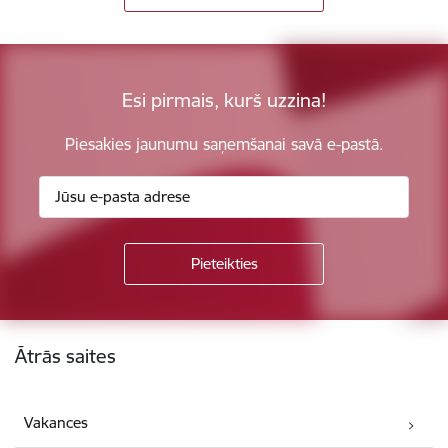
Esi pirmais, kurš uzzina!
Piesakies jaunumu saņemšanai savā e-pastā.
Kājene
Ātrās saites
Vakances