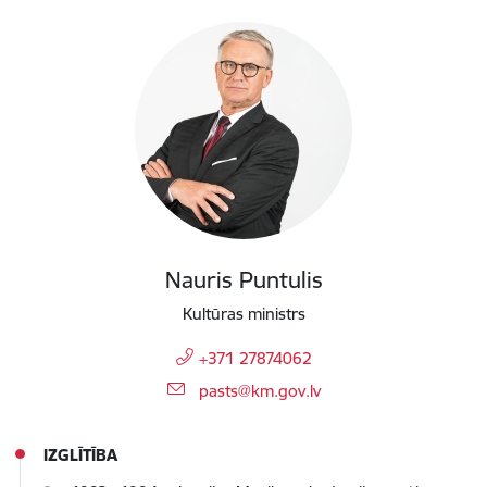
Nauris Puntulis
Kultūras ministrs
+371 27874062
E-pasts:
pasts@km.gov.lv
IZGLĪTĪBA