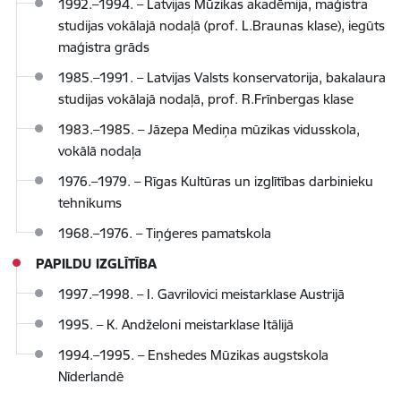
1992.–1994. – Latvijas Mūzikas akadēmija, maģistra
studijas vokālajā nodaļā (prof. L.Braunas klase), iegūts
maģistra grāds
1985.–1991. – Latvijas Valsts konservatorija, bakalaura
studijas vokālajā nodaļā, prof. R.Frīnbergas klase
1983.–1985. – Jāzepa Mediņa mūzikas vidusskola,
vokālā nodaļa
1976.–1979. – Rīgas Kultūras un izglītības darbinieku
tehnikums
1968.–1976. – Tiņģeres pamatskola
PAPILDU IZGLĪTĪBA
1997.–1998. – I. Gavrilovici meistarklase Austrijā
1995. – K. Andželoni meistarklase Itālijā
1994.–1995. – Enshedes Mūzikas augstskola
Nīderlandē