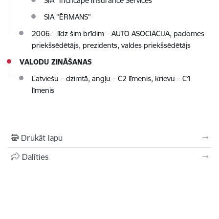
SIA “Inchcape Insurance Services”
SIA "ĒRMANS"
2006.– līdz šim brīdim – AUTO ASOCIĀCIJA, padomes
priekšsēdētājs, prezidents, valdes priekšsēdētājs
VALODU ZINĀŠANAS
Latviešu – dzimtā, angļu – C2 līmenis, krievu – C1
līmenis
Drukāt lapu
Dalīties