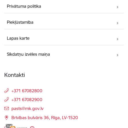
Privātuma politika
Piekļūstamība
Lapas karte
Sīkdatņu izvēles maiņa
Kontakti
+371 67082800
+371 67082900
E-pasts:
pasts@mk.gov.lv
Brīvības bulvāris 36, Rīga, LV-1520