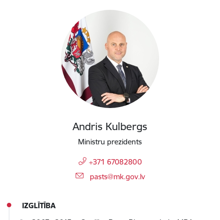
Andris Kulbergs
Ministru prezidents
+371 67082800
E-pasts:
pasts@mk.gov.lv
IZGLĪTĪBA