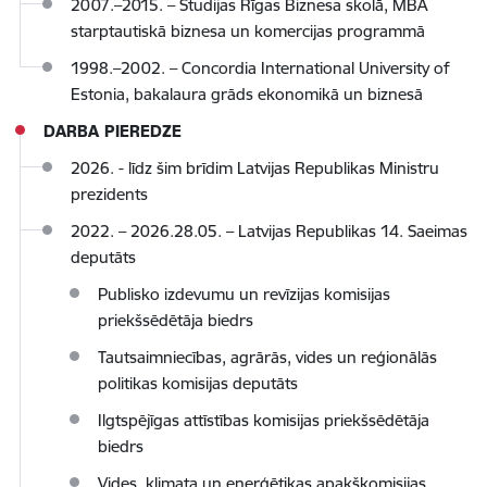
2007.–2015. – Studijas Rīgas Biznesa skolā, MBA
starptautiskā biznesa un komercijas programmā
1998.–2002. – Concordia International University of
Estonia, bakalaura grāds ekonomikā un biznesā
DARBA PIEREDZE
2026. - līdz šim brīdim Latvijas Republikas Ministru
prezidents
2022. – 2026.28.05. – Latvijas Republikas 14. Saeimas
deputāts
Publisko izdevumu un revīzijas komisijas
priekšsēdētāja biedrs
Tautsaimniecības, agrārās, vides un reģionālās
politikas komisijas deputāts
Ilgtspējīgas attīstības komisijas priekšsēdētāja
biedrs
Vides, klimata un enerģētikas apakškomisijas