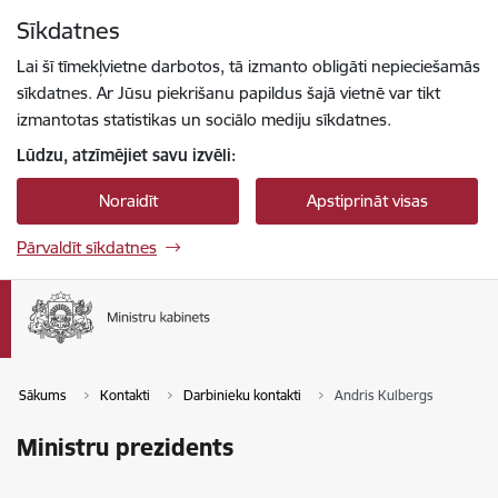
Pāriet uz lapas saturu
Sīkdatnes
Spied
lai meklētu
Enter
Lai šī tīmekļvietne darbotos, tā izmanto obligāti nepieciešamās
sīkdatnes. Ar Jūsu piekrišanu papildus šajā vietnē var tikt
izmantotas statistikas un sociālo mediju sīkdatnes.
Lūdzu, atzīmējiet savu izvēli:
Noraidīt
Apstiprināt visas
Pārvaldīt sīkdatnes
Sākums
Kontakti
Darbinieku kontakti
Andris Kulbergs
Ministru prezidents