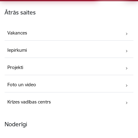
Kājene
Ātrās saites
Vakances
Iepirkumi
Projekti
Foto un video
Krīzes vadības centrs
Noderīgi