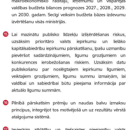
makroekonomisko rādītāju, ieņēmumu un vispārējās
valdības budžeta bilances prognozes 2027., 2028., 2029.
un 2030. gadam. Secīgi veiksim budžeta bāzes izdevumu
izvērtēšanu visās ministrijās.
Lai mazinātu publisko līdzekļu izšķērdēšanas riskus,
uzsāksim prioritāro valsts iepirkumu un lielāko
kapitālsabiedrību iepirkumu pārskatīšanu, īpašu uzmanību
pievēršot sadārdzinājumiem, līgumu grozījumiem un
konkurences ierobežošanas riskiem. Uzsāksim datu
publiskošanu par noslēgtajiem iepirkumu līgumiem,
veiktajiem grozījumiem, līgumu summu izmaiņām, lai
valdībai un sabiedrībai būtu pieejama informācija par
aktuālo līgumu summām.
Pilnībā pārskatīsim prēmiju un naudas balvu izmaksu
principus, integrējot tos motivējošā un uz rezultātu vērstā
atalgojuma sistēmā.
Ieviesīsim atklātību un tiešsaistes pieejamību valsts