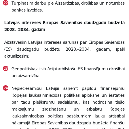
Turpināsim darbu pie Aizsardzības, drošības un noturības
bankas izveides.
Latvijas intereses Eiropas Savienības daudzgadu budžetā
2028.–2034. gadam
Aizstāvēsim Latvijas intereses sarunās par Eiropas Savienības
(ES) daudzgadu budžetu 2028.–2034. gadam, īpaši
aktualizēsim:
Ģeopolitiskajai situācijai atbilstošu ES finansējumu drošībai
un aizsardzībai.
Nepieciešamību Latvijai saņemt papildu finansējumu
Kopējās lauksaimniecības politikas aploksnē un iestāties
par tādu piešķīrumu sadalījumu, kas nodrošina tiešo
maksājumu izlīdzināšanu un atbalstu Kopējās
lauksaimniecības politikas pasākumiem lauku attīstībai
nākamajā Eiropas Savienības daudzgadu budžeta finanšu