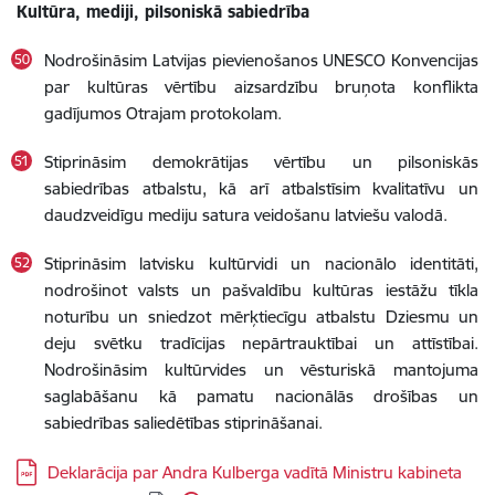
Kultūra, mediji, pilsoniskā sabiedrība
Nodrošināsim Latvijas pievienošanos UNESCO Konvencijas
par kultūras vērtību aizsardzību bruņota konflikta
gadījumos Otrajam protokolam.
Stiprināsim demokrātijas vērtību un pilsoniskās
sabiedrības atbalstu, kā arī atbalstīsim kvalitatīvu un
daudzveidīgu mediju satura veidošanu latviešu valodā.
Stiprināsim latvisku kultūrvidi un nacionālo identitāti,
nodrošinot valsts un pašvaldību kultūras iestāžu tīkla
noturību un sniedzot mērķtiecīgu atbalstu Dziesmu un
deju svētku tradīcijas nepārtrauktībai un attīstībai.
Nodrošināsim kultūrvides un vēsturiskā mantojuma
saglabāšanu kā pamatu nacionālās drošības un
sabiedrības saliedētības stiprināšanai.
Lejupielādēt:
Deklarācija par Andra Kulberga vadītā Ministru kabineta