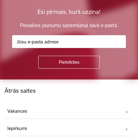
Esi pirmais, kurš uzzina!
Piesakies jaunumu saņemšanai savā e-pastā.
Kājene
Ātrās saites
Vakances
Iepirkumi