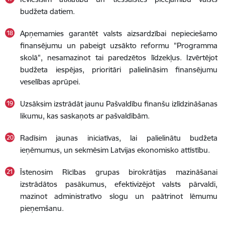
budžeta datiem.
Apņemamies garantēt valsts aizsardzībai nepieciešamo
finansējumu un pabeigt uzsākto reformu "Programma
skolā", nesamazinot tai paredzētos līdzekļus. Izvērtējot
budžeta iespējas, prioritāri palielināsim finansējumu
veselības aprūpei.
Uzsāksim izstrādāt jaunu Pašvaldību finanšu izlīdzināšanas
likumu, kas saskaņots ar pašvaldībām.
Radīsim jaunas iniciatīvas, lai palielinātu budžeta
ieņēmumus, un sekmēsim Latvijas ekonomisko attīstību.
Īstenosim Rīcības grupas birokrātijas mazināšanai
izstrādātos pasākumus, efektivizējot valsts pārvaldi,
mazinot administratīvo slogu un paātrinot lēmumu
pieņemšanu.