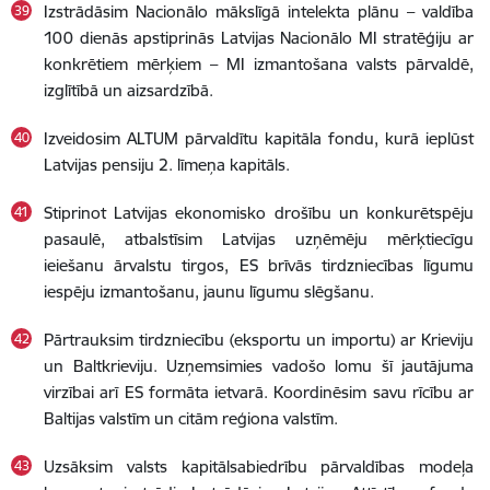
Izstrādāsim Nacionālo mākslīgā intelekta plānu – valdība
100 dienās apstiprinās Latvijas Nacionālo MI stratēģiju ar
konkrētiem mērķiem – MI izmantošana valsts pārvaldē,
izglītībā un aizsardzībā.
Izveidosim ALTUM pārvaldītu kapitāla fondu, kurā ieplūst
Latvijas pensiju 2. līmeņa kapitāls.
Stiprinot Latvijas ekonomisko drošību un konkurētspēju
pasaulē, atbalstīsim Latvijas uzņēmēju mērķtiecīgu
ieiešanu ārvalstu tirgos, ES brīvās tirdzniecības līgumu
iespēju izmantošanu, jaunu līgumu slēgšanu.
Pārtrauksim tirdzniecību (eksportu un importu) ar Krieviju
un Baltkrieviju. Uzņemsimies vadošo lomu šī jautājuma
virzībai arī ES formāta ietvarā. Koordinēsim savu rīcību ar
Baltijas valstīm un citām reģiona valstīm.
Uzsāksim valsts kapitālsabiedrību pārvaldības modeļa