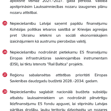
aploksnē vismaz 2021.–2027. gada periodā. Valdībā
apstiprināsim Lauksaimniecības nozaru izaugsmes plānu
nozaru attīstībai.
Nepieciešamību Latvijai saņemt papildu finansējumu
Kohēzijas politikas ietvaros saistībā ar Krievijas agresijas
pret Ukrainu ietekmi un sociāli ekonomiskajiem
izaicinājumiem kā austrumu pierobežas valstij.
Nepieciešamību nodrošināt pietiekamu ES finansējumu
Eiropas infrastruktūras savienojamības instrumentam
(EISI), lai tiktu īstenots "Rail Baltica" projekts.
Reģionu sabalansētas attīstības prioritāti Eiropas
Savienības daudzgadu budžetā 2028.–2034. gadam.
Nepieciešamību saglabāt nacionālā budžeta subsīdiju
atbalstu lauksaimniekiem un nodrošināt pilnvērtīgu
līdzfinansējumu ES fondu apguvei, lai stiprinātu Latvijas
pārtikas drošību, lauku teritoriju dzīvotspēju un nozares