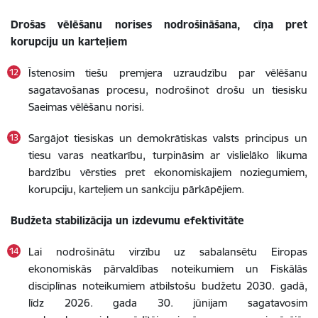
Drošas vēlēšanu norises nodrošināšana, cīņa pret
korupciju un karteļiem
Īstenosim tiešu premjera uzraudzību par vēlēšanu
sagatavošanas procesu, nodrošinot drošu un tiesisku
Saeimas vēlēšanu norisi.
Sargājot tiesiskas un demokrātiskas valsts principus un
tiesu varas neatkarību, turpināsim ar vislielāko likuma
bardzību vērsties pret ekonomiskajiem noziegumiem,
korupciju, karteļiem un sankciju pārkāpējiem.
Budžeta stabilizācija un izdevumu efektivitāte
Lai nodrošinātu virzību uz sabalansētu Eiropas
ekonomiskās pārvaldības noteikumiem un Fiskālās
disciplīnas noteikumiem atbilstošu budžetu 2030. gadā,
līdz 2026. gada 30. jūnijam sagatavosim