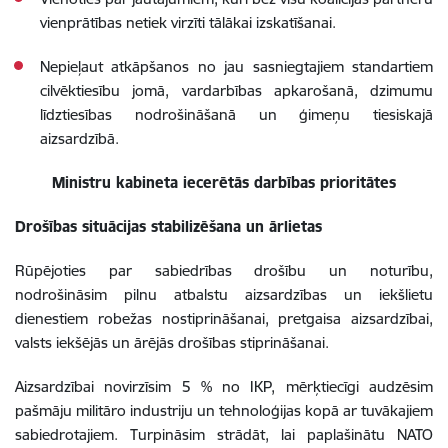
vienprātības netiek virzīti tālākai izskatīšanai.
Nepieļaut atkāpšanos no jau sasniegtajiem standartiem
cilvēktiesību jomā, vardarbības apkarošanā, dzimumu
līdztiesības nodrošināšanā un ģimeņu tiesiskajā
aizsardzībā.
Ministru kabineta iecerētās darbības prioritātes
Drošības situācijas stabilizēšana un ārlietas
Rūpējoties par sabiedrības drošību un noturību,
nodrošināsim pilnu atbalstu aizsardzības un iekšlietu
dienestiem robežas nostiprināšanai, pretgaisa aizsardzībai,
valsts iekšējās un ārējās drošības stiprināšanai.
Aizsardzībai novirzīsim 5 % no IKP, mērķtiecīgi audzēsim
pašmāju militāro industriju un tehnoloģijas kopā ar tuvākajiem
sabiedrotajiem. Turpināsim strādāt, lai paplašinātu NATO