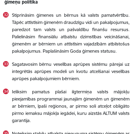
ģimeņu politika
Stiprināsim ģimenes un bērnus kā valsts pamatvērtību.
Tāpēc attīstīsim ģimenēm draudzīgu vidi un pakalpojumus,
paredzot tam valsts un pašvaldību finanšu resursus.
Palielināsim finansiālu atbalstu dzimstības veicināšanai,
ģimenēm ar bērniem un attīstīsim vajadzībām atbilstošus
pakalpojumus. Paplašināsim Goda ģimenes statusu.
Sagatavosim bērnu veselības aprūpes sistēmu pārejai uz
integrētās aprūpes modeli un kvotu atcelšanai veselības
aprūpes pakalpojumiem bērniem.
Ieliksim pamatus plašai ilgtermiņa valsts mājokļu
pieejamības programmai jaunajām ģimenēm un ģimenēm
ar bērniem, īpaši reģionos, ar pirmo soli atceļot obligāto
pirmo iemaksu mājokļa iegādei, kuru aizstās ALTUM valsts
garantija.
Noteiksim stabilu atbalsta pieauguma sistēmu ģimenēm ar