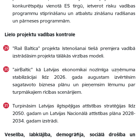
konkurētspēju vienotā ES tirgū, ietverot risku vadības
programmu stiprināšanu un atbalstu zināšanu radīšanas
un pārneses programmām.
Lielo projektu vadības kontrole
"Rail Baltica" projekta īstenošanai tiešā premjera vadībā
izstrādāsim projekta tālākās virzības modeli.
"airBaltic" kā Latvijas ekonomikai nozīmīga uzņēmuma
stabilizācijai līdz 2026. gada augustam izvērtēsim
sagatavoto biznesa plānu un pieņemsim lēmumu par
turpmākajiem rīcības scenārijiem.
Turpināsim Latvijas ilgtspējīgas attīstības stratēģijas līdz
2050. gadam un Latvijas Nacionālā attīstības plāna 2028-
2034. gadam izstrādi.
Veselība, labklājība, demogrāfija, sociālā drošība un