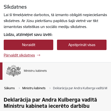
Pāriet uz lapas saturu
Sīkdatnes
Spied
lai meklētu
Enter
Lai šī tīmekļvietne darbotos, tā izmanto obligāti nepieciešamās
sīkdatnes. Ar Jūsu piekrišanu papildus šajā vietnē var tikt
izmantotas statistikas un sociālo mediju sīkdatnes.
Lūdzu, atzīmējiet savu izvēli:
Noraidīt
Apstiprināt visas
Pārvaldīt sīkdatnes
Sākums
Ministru kabinets
Deklarācija par Andra Kulberga vadītā Mini
Deklarācija par Andra Kulberga vadītā
Ministru kabineta iecerēto darbību