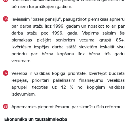
bērniem turpmākajiem gadiem.
Ieviesīsim "bāzes pensiju", paaugstinot piemaksas apmēru
par darba stāžu līdz 1996. gadam un nosakot to arī par
darba stāžu pēc 1996. gada. Vispirms sāksim šīs
piemaksas piešķirt senioriem vecuma grupā 85+.
Izvērtēsim iespējas darba stāžā sievietēm ieskaitīt visu
periodu par bērna kopšanu līdz bērna trīs gadu
vecumam.
Veselība ir valdības kopīga prioritāte. Izvērtējot budžeta
iespējas, prioritāri palielināsim finansējumu veselības
aprūpei, tiecoties uz 12 % no kopīgiem valdības
izdevumiem.
Apņemamies pieņemt lēmumu par slimnīcu tīkla reformu.
Ekonomika un tautsaimniecība