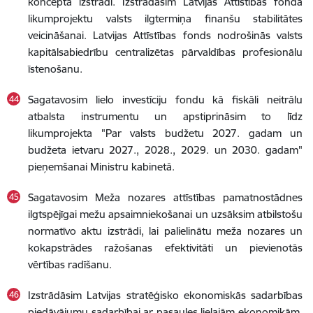
koncepta izstrādi. Izstrādāsim Latvijas Attīstības fonda
likumprojektu valsts ilgtermiņa finanšu stabilitātes
veicināšanai. Latvijas Attīstības fonds nodrošinās valsts
kapitālsabiedrību centralizētas pārvaldības profesionālu
īstenošanu.
Sagatavosim lielo investīciju fondu kā fiskāli neitrālu
atbalsta instrumentu un apstiprināsim to līdz
likumprojekta "Par valsts budžetu 2027. gadam un
budžeta ietvaru 2027., 2028., 2029. un 2030. gadam"
pieņemšanai Ministru kabinetā.
Sagatavosim Meža nozares attīstības pamatnostādnes
ilgtspējīgai mežu apsaimniekošanai un uzsāksim atbilstošu
normatīvo aktu izstrādi, lai palielinātu meža nozares un
kokapstrādes ražošanas efektivitāti un pievienotās
vērtības radīšanu.
Izstrādāsim Latvijas stratēģisko ekonomiskās sadarbības
piedāvājumu sadarbībai ar pasaules lielajām ekonomikām,