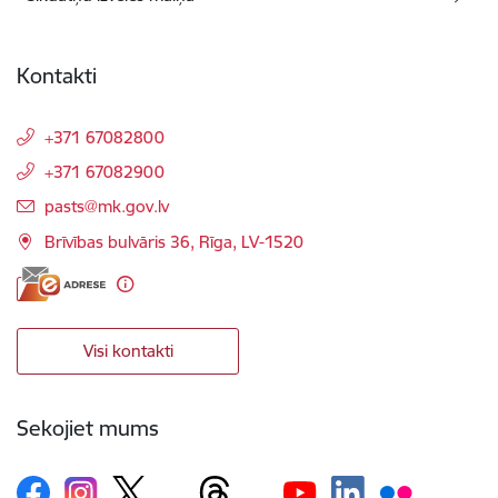
Kontakti
+371 67082800
+371 67082900
E-pasts:
pasts@mk.gov.lv
Brīvības bulvāris 36, Rīga, LV-1520
Visi kontakti
Sekojiet mums