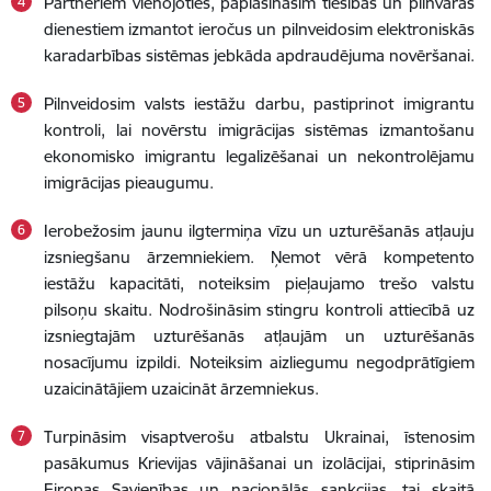
Partneriem vienojoties, paplašināsim tiesības un pilnvaras
dienestiem izmantot ieročus un pilnveidosim elektroniskās
karadarbības sistēmas jebkāda apdraudējuma novēršanai.
Pilnveidosim valsts iestāžu darbu, pastiprinot imigrantu
kontroli, lai novērstu imigrācijas sistēmas izmantošanu
ekonomisko imigrantu legalizēšanai un nekontrolējamu
imigrācijas pieaugumu.
Ierobežosim jaunu ilgtermiņa vīzu un uzturēšanās atļauju
izsniegšanu ārzemniekiem. Ņemot vērā kompetento
iestāžu kapacitāti, noteiksim pieļaujamo trešo valstu
pilsoņu skaitu. Nodrošināsim stingru kontroli attiecībā uz
izsniegtajām uzturēšanās atļaujām un uzturēšanās
nosacījumu izpildi. Noteiksim aizliegumu negodprātīgiem
uzaicinātājiem uzaicināt ārzemniekus.
Turpināsim visaptverošu atbalstu Ukrainai, īstenosim
pasākumus Krievijas vājināšanai un izolācijai, stiprināsim
Eiropas Savienības un nacionālās sankcijas, tai skaitā