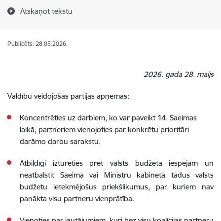
Atskaņot tekstu
Publicēts: 28.05.2026.
2026. gada 28. maijs
Valdību veidojošās partijas apņemas:
Koncentrēties uz darbiem, ko var paveikt 14. Saeimas
laikā, partneriem vienojoties par konkrētu prioritāri
darāmo darbu sarakstu.
Atbildīgi izturēties pret valsts budžeta iespējām un
neatbalstīt Saeimā vai Ministru kabinetā tādus valsts
budžetu ietekmējošus priekšlikumus, par kuriem nav
panākta visu partneru vienprātība.
Vienoties par jautājumiem, kuri bez visu koalīcijas partneru