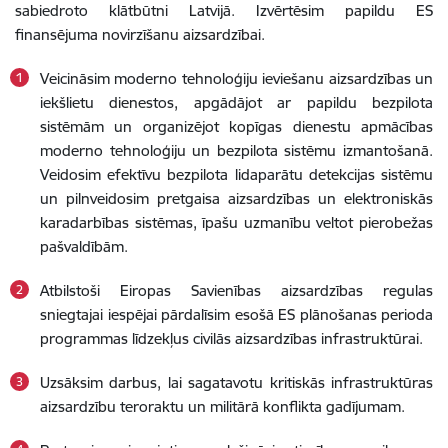
sabiedroto klātbūtni Latvijā. Izvērtēsim papildu ES
finansējuma novirzīšanu aizsardzībai.
Veicināsim moderno tehnoloģiju ieviešanu aizsardzības un
iekšlietu dienestos, apgādājot ar papildu bezpilota
sistēmām un organizējot kopīgas dienestu apmācības
moderno tehnoloģiju un bezpilota sistēmu izmantošanā.
Veidosim efektīvu bezpilota lidaparātu detekcijas sistēmu
un pilnveidosim pretgaisa aizsardzības un elektroniskās
karadarbības sistēmas, īpašu uzmanību veltot pierobežas
pašvaldībām.
Atbilstoši Eiropas Savienības aizsardzības regulas
sniegtajai iespējai pārdalīsim esošā ES plānošanas perioda
programmas līdzekļus civilās aizsardzības infrastruktūrai.
Uzsāksim darbus, lai sagatavotu kritiskās infrastruktūras
aizsardzību teroraktu un militārā konflikta gadījumam.