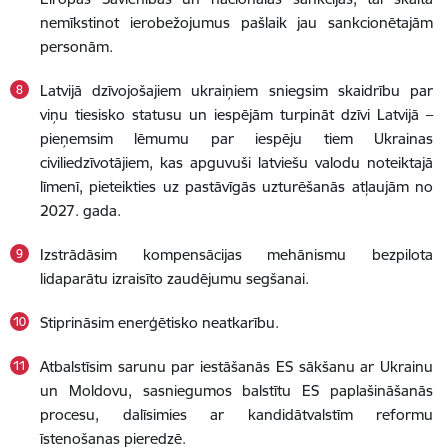
nemīkstinot ierobežojumus pašlaik jau sankcionētajām
personām.
Latvijā dzīvojošajiem ukraiņiem sniegsim skaidrību par
viņu tiesisko statusu un iespējām turpināt dzīvi Latvijā –
pieņemsim lēmumu par iespēju tiem Ukrainas
civiliedzīvotājiem, kas apguvuši latviešu valodu noteiktajā
līmenī, pieteikties uz pastāvīgās uzturēšanās atļaujām no
2027. gada.
Izstrādāsim kompensācijas mehānismu bezpilota
lidaparātu izraisīto zaudējumu segšanai.
Stiprināsim enerģētisko neatkarību.
Atbalstīsim sarunu par iestāšanās ES sākšanu ar Ukrainu
un Moldovu, sasniegumos balstītu ES paplašināšanās
procesu, dalīsimies ar kandidātvalstīm reformu
īstenošanas pieredzē.