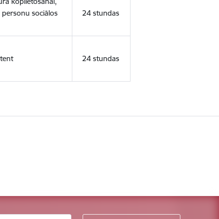
ura koplietošanai,
o personu sociālos
24 stundas
tent
24 stundas