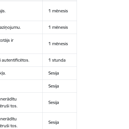
jis.
1 mēnesis
 paziņojumu.
1 mēnesis
otājs ir
1 mēnesis
 autentificētos.
1 stunda
kļa.
Sesija
Sesija
 nerādītu
Sesija
ēruši tos.
 nerādītu
Sesija
ēruši tos.