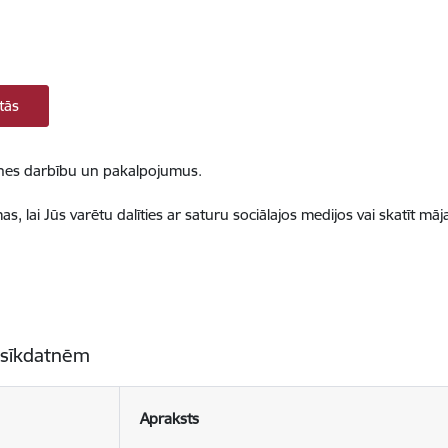
tās
ietnes darbību un pakalpojumus.
, lai Jūs varētu dalīties ar saturu sociālajos medijos vai skatīt mā
 sīkdatnēm
Apraksts