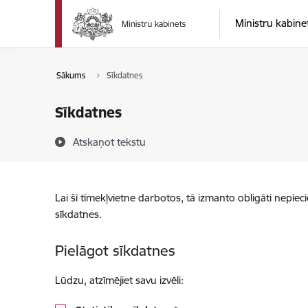
Pāriet uz lapas saturu
Ministru kabine
Sākums
Sīkdatnes
Sīkdatnes
Atskaņot tekstu
Lai šī tīmekļvietne darbotos, tā izmanto obligāti nepiec
sīkdatnes.
Pielāgot sīkdatnes
Lūdzu, atzīmējiet savu izvēli: