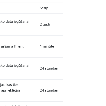
Sesija
isko datu iegūšanai
2 gadi
rasījuma līmeni.
1 minūte
isko datu iegūšanai
24 stundas
as, kas tiek
ā apmeklētājs
24 stundas