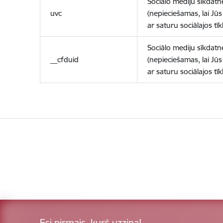
Sociālo mediju sīkdatn
uvc
(nepieciešamas, lai Jūs 
ar saturu sociālajos tīk
Sociālo mediju sīkdatn
__cfduid
(nepieciešamas, lai Jūs 
ar saturu sociālajos tīk
Esi pirmais, kurš uzzina!