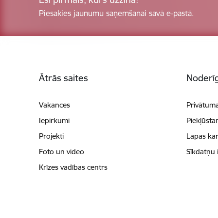
Piesakies jaunumu saņemšanai savā e-pastā.
Kājene
Ātrās saites
Noderīg
Vakances
Privātuma
Iepirkumi
Piekļūsta
Projekti
Lapas kar
Foto un video
Sīkdatņu 
Krīzes vadības centrs