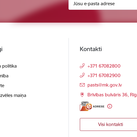
i
Kontakti
 politika
+371 67082800
+371 67082900
mība
E-pasts:
pasts@mk.gov.lv
te
Brīvības bulvāris 36, Rī
izvēles maiņa
Visi kontakti