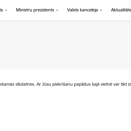
ts
Ministru prezidents
Valsts kanceleja
Aktualitāt
iešamās sīkdatnes. Ar Jūsu piekrišanu papildus šajā vietnē var tikt i