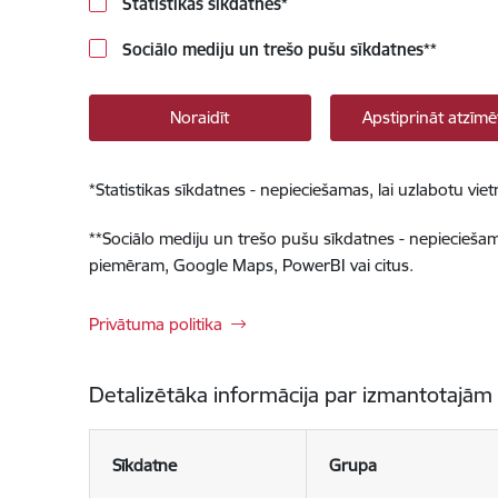
Statistikas sīkdatnes
*
Sociālo mediju un trešo pušu sīkdatnes
**
Noraidīt
Apstiprināt atzīmē
*
Statistikas sīkdatnes - nepieciešamas, lai uzlabotu v
**
Sociālo mediju un trešo pušu sīkdatnes - nepieciešamas
piemēram, Google Maps, PowerBI vai citus.
Privātuma politika
Detalizētāka informācija par izmantotajām
Sīkdatne
Grupa