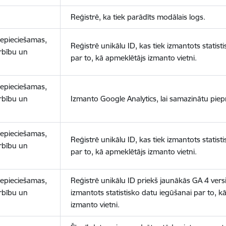
Reģistrē, ka tiek parādīts modālais logs.
nepieciešamas,
Reģistrē unikālu ID, kas tiek izmantots statist
arbību un
par to, kā apmeklētājs izmanto vietni.
nepieciešamas,
arbību un
Izmanto Google Analytics, lai samazinātu piep
nepieciešamas,
Reģistrē unikālu ID, kas tiek izmantots statist
arbību un
par to, kā apmeklētājs izmanto vietni.
nepieciešamas,
Reģistrē unikālu ID priekš jaunākās GA 4 versij
arbību un
izmantots statistisko datu iegūšanai par to, k
izmanto vietni.