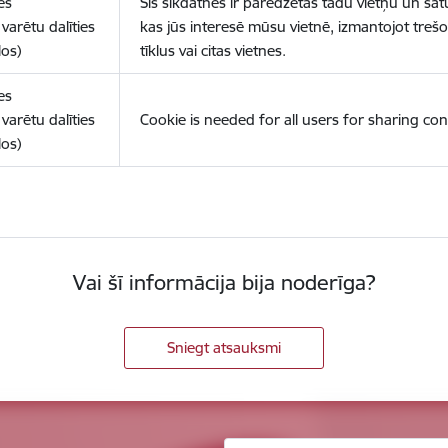
es
Šīs sīkdatnes ir paredzētas tādu vietņu un sat
varētu dalīties
kas jūs interesē mūsu vietnē, izmantojot treš
los)
tīklus vai citas vietnes.
es
varētu dalīties
Cookie is needed for all users for sharing con
los)
Vai šī informācija bija noderīga?
Sniegt atsauksmi