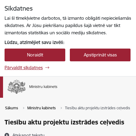
Pāriet uz lapas saturu
Sīkdatnes
Spied
lai meklētu
Enter
Lai šī tīmekļvietne darbotos, tā izmanto obligāti nepieciešamās
sīkdatnes. Ar Jūsu piekrišanu papildus šajā vietnē var tikt
izmantotas statistikas un sociālo mediju sīkdatnes.
Lūdzu, atzīmējiet savu izvēli:
Noraidīt
Apstiprināt visas
Pārvaldīt sīkdatnes
Sākums
Ministru kabinets
Tiesību aktu projektu izstrādes ceļvedis
Tiesību aktu projektu izstrādes ceļvedis
Atskaņot tekstu