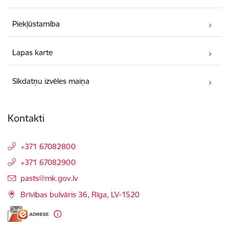
Piekļūstamība
Lapas karte
Sīkdatņu izvēles maiņa
Kontakti
+371 67082800
+371 67082900
E-pasts:
pasts@mk.gov.lv
Brīvības bulvāris 36, Rīga, LV-1520