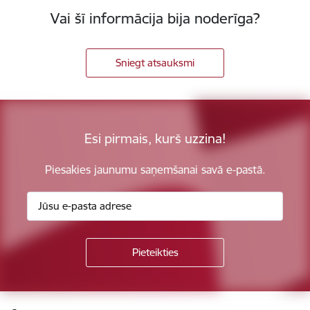
Vai šī informācija bija noderīga?
Sniegt atsauksmi
Esi pirmais, kurš uzzina!
Piesakies jaunumu saņemšanai savā e-pastā.
Kājene