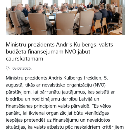
Ministru prezidents Andris Kulbergs: valsts
budžeta finansējumam NVO jābūt
caurskatāmam
05.08.2026.
Ministru prezidents Andris Kulbergs trešdien, 5.
augustā, tikās ar nevalstisko organizāciju (NVO)
pārstāvjiem, lai pārrunātu jautājumus, kas saistīti ar
biedrību un nodibinājumu darbību Latvijā un
finansēšanas principiem valsts pārvaldē. “Es vēlos
panākt, lai ikvienai organizācijai būtu vienlīdzīgas
iespējas pretendēt uz finansējumu un neveidotos
situācijas, ka valsts atbalstu pēc neskaidriem kritērijiem