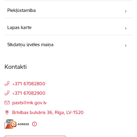
Piekļūstamība
Lapas karte
Sīkdatņu izvēles maiņa
Kontakti
+371 67082800
+371 67082900
E-pasts:
pasts@mk.gov.lv
Brīvības bulvāris 36, Rīga, LV-1520