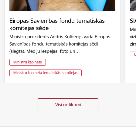
Eiropas Savienības fondu tematiskās
SI
komitejas sēde
Mi
Ministru prezidents Andris Kulbergs vada Eiropas
vi
Savienības fondu tematiskās komitejas sēdi
zir
(slēgta). Mediju iespējas: foto un…
M
Ministru kabinets
Ministru kabineta tematiskās komitejas
Visi notikumi