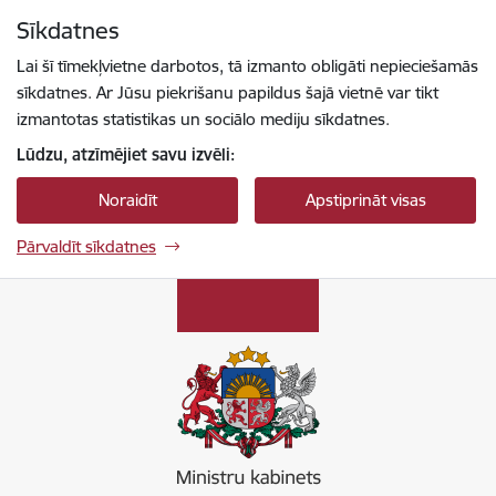
Pāriet uz lapas saturu
Sīkdatnes
Spied
lai meklētu
Enter
Lai šī tīmekļvietne darbotos, tā izmanto obligāti nepieciešamās
sīkdatnes. Ar Jūsu piekrišanu papildus šajā vietnē var tikt
izmantotas statistikas un sociālo mediju sīkdatnes.
Lūdzu, atzīmējiet savu izvēli:
Noraidīt
Apstiprināt visas
Pārvaldīt sīkdatnes
Ministru kabinets