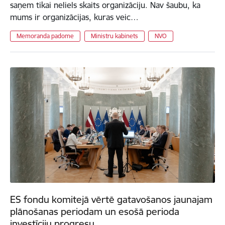
saņem tikai neliels skaits organizāciju. Nav šaubu, ka
mums ir organizācijas, kuras veic…
Memoranda padome
Ministru kabinets
NVO
ES fondu komitejā vērtē gatavošanos jaunajam
plānošanas periodam un esošā perioda
investīciju progresu