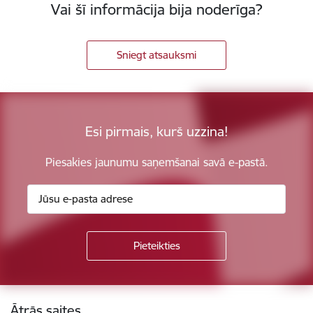
Vai šī informācija bija noderīga?
Sniegt atsauksmi
Esi pirmais, kurš uzzina!
Piesakies jaunumu saņemšanai savā e-pastā.
Kājene
Ātrās saites