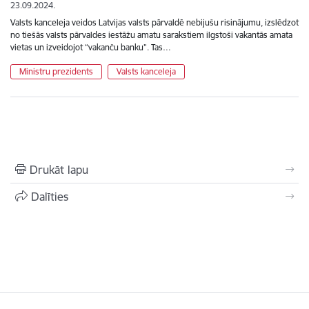
23.09.2024.
Valsts kanceleja veidos Latvijas valsts pārvaldē nebijušu risinājumu, izslēdzot
no tiešās valsts pārvaldes iestāžu amatu sarakstiem ilgstoši vakantās amata
vietas un izveidojot “vakanču banku”. Tas…
Ministru prezidents
Valsts kanceleja
Drukāt lapu
Dalīties