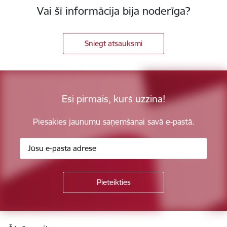
Vai šī informācija bija noderīga?
Sniegt atsauksmi
Esi pirmais, kurš uzzina!
Piesakies jaunumu saņemšanai savā e-pastā.
Kājene