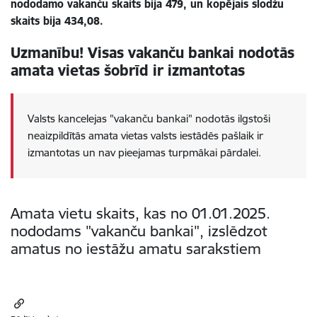
nododamo vakanču skaits bija 479, un kopējais slodžu
skaits bija 434,08.
Uzmanību! Visas vakanču bankai nodotās
amata vietas šobrīd ir izmantotas
Valsts kancelejas "vakanču bankai" nodotās ilgstoši
neaizpildītās amata vietas valsts iestādēs pašlaik ir
izmantotas un nav pieejamas turpmākai pārdalei.
Amata vietu skaits, kas no 01.01.2025.
nododams "vakanču bankai", izslēdzot
amatus no iestāžu amatu sarakstiem