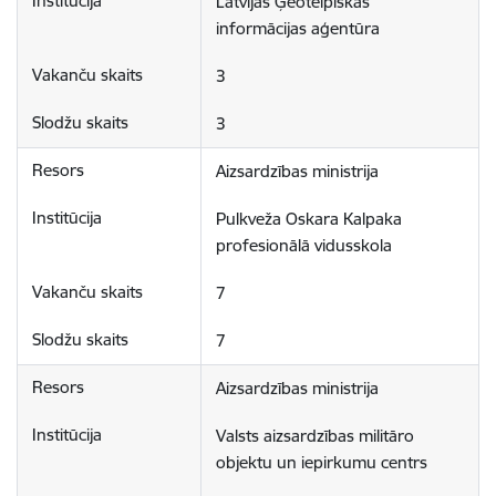
Latvijas Ģeotelpiskās 
informācijas aģentūra
3
3
Aizsardzības ministrija
Pulkveža Oskara Kalpaka 
profesionālā vidusskola
7
7
Aizsardzības ministrija
Valsts aizsardzības militāro 
objektu un iepirkumu centrs