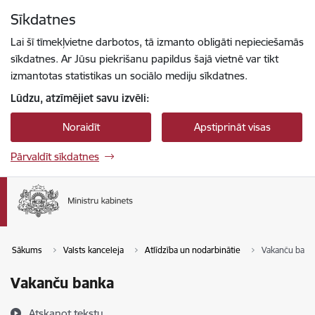
Pāriet uz lapas saturu
Sīkdatnes
Spied
lai meklētu
Enter
Lai šī tīmekļvietne darbotos, tā izmanto obligāti nepieciešamās
sīkdatnes. Ar Jūsu piekrišanu papildus šajā vietnē var tikt
izmantotas statistikas un sociālo mediju sīkdatnes.
Lūdzu, atzīmējiet savu izvēli:
Noraidīt
Apstiprināt visas
Pārvaldīt sīkdatnes
Sākums
Valsts kanceleja
Atlīdzība un nodarbinātie
Vakanču bank
Vakanču banka
Atskaņot tekstu