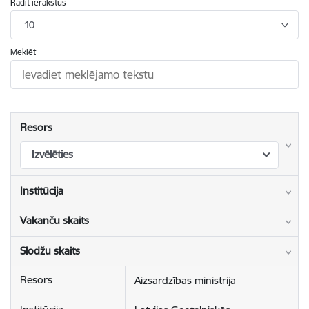
Rādīt ierakstus
10
Meklēt
Resors
Izvēlēties
Institūcija
Vakanču skaits
Slodžu skaits
Aizsardzības ministrija