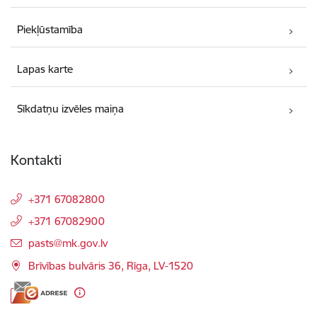
Piekļūstamība
Lapas karte
Sīkdatņu izvēles maiņa
Kontakti
+371 67082800
+371 67082900
E-pasts:
pasts@mk.gov.lv
Brīvības bulvāris 36, Rīga, LV-1520