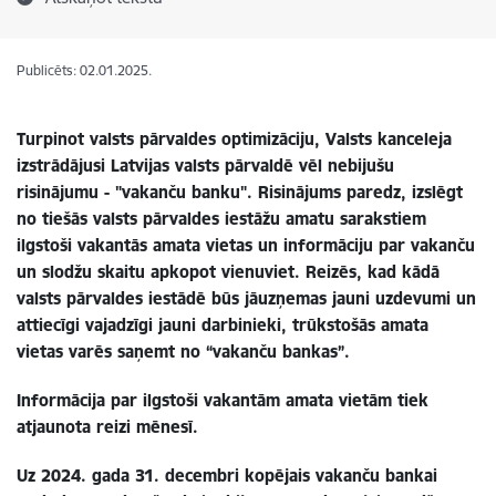
Publicēts: 02.01.2025.
Turpinot valsts pārvaldes optimizāciju, Valsts kanceleja
izstrādājusi Latvijas valsts pārvaldē vēl nebijušu
risinājumu - "vakanču banku". Risinājums paredz, izslēgt
no tiešās valsts pārvaldes iestāžu amatu sarakstiem
ilgstoši vakantās amata vietas un informāciju par vakanču
un slodžu skaitu apkopot vienuviet. Reizēs, kad kādā
valsts pārvaldes iestādē būs jāuzņemas jauni uzdevumi un
attiecīgi vajadzīgi jauni darbinieki, trūkstošās amata
vietas varēs saņemt no “vakanču bankas”.
Informācija par ilgstoši vakantām amata vietām tiek
atjaunota reizi mēnesī.
Uz 2024. gada 31. decembri kopējais vakanču bankai