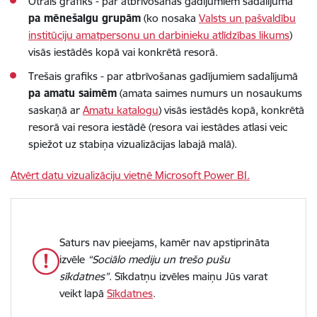
Otrais grafiks - par atbrīvošanas gadījumiem sadalījumā
pa mēnešalgu grupām
(ko nosaka
Valsts un pašvaldību
institūciju amatpersonu un darbinieku atlīdzības likums
)
visās iestādēs kopā vai konkrētā resorā.
Trešais grafiks - par atbrīvošanas gadījumiem sadalījumā
pa amatu saimēm
(amata saimes numurs un nosaukums
saskaņā ar
Amatu katalogu
) visās iestādēs kopā, konkrētā
resorā vai resora iestādē (resora vai iestādes atlasi veic
spiežot uz stabiņa vizualizācijas labajā malā).
Atvērt datu vizualizāciju vietnē Microsoft Power BI.
Saturs nav pieejams, kamēr nav apstiprināta
izvēle
“Sociālo mediju un trešo pušu
sīkdatnes”
. Sīkdatņu izvēles maiņu Jūs varat
veikt lapā
Sīkdatnes
.