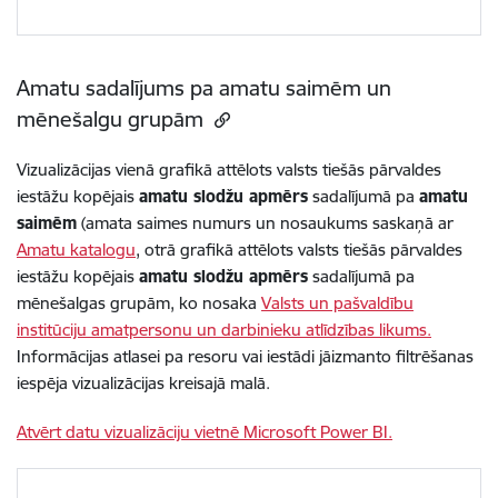
Amatu sadalījums pa amatu saimēm un
mēnešalgu grupām
Vizualizācijas vienā grafikā attēlots valsts tiešās pārvaldes
iestāžu kopējais
amatu slodžu apmērs
sadalījumā pa
amatu
saimēm
(amata saimes numurs un nosaukums saskaņā ar
Amatu katalogu
, otrā grafikā attēlots valsts tiešās pārvaldes
iestāžu kopējais
amatu slodžu apmērs
sadalījumā pa
mēnešalgas grupām, ko nosaka
Valsts un pašvaldību
institūciju amatpersonu un darbinieku atlīdzības likums.
Informācijas atlasei pa resoru vai iestādi jāizmanto filtrēšanas
iespēja vizualizācijas kreisajā malā.
Atvērt datu vizualizāciju vietnē Microsoft Power BI.