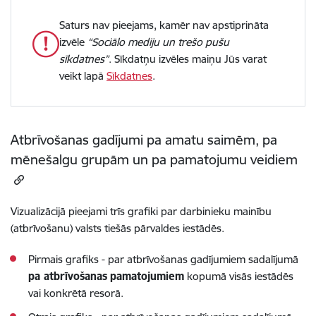
Saturs nav pieejams, kamēr nav apstiprināta
izvēle
“Sociālo mediju un trešo pušu
sīkdatnes”
. Sīkdatņu izvēles maiņu Jūs varat
veikt lapā
Sīkdatnes
.
Atbrīvošanas gadījumi pa amatu saimēm, pa
mēnešalgu grupām un pa pamatojumu veidiem
Vizualizācijā pieejami trīs grafiki par darbinieku mainību
(atbrīvošanu) valsts tiešās pārvaldes iestādēs.
Pirmais grafiks - par atbrīvošanas gadījumiem sadalījumā
pa atbrīvošanas
pamatojumiem
kopumā visās iestādēs
vai konkrētā resorā.