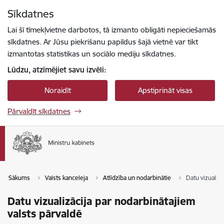
Pāriet uz lapas saturu
Sīkdatnes
Spied
lai meklētu
Enter
Lai šī tīmekļvietne darbotos, tā izmanto obligāti nepieciešamās
sīkdatnes. Ar Jūsu piekrišanu papildus šajā vietnē var tikt
izmantotas statistikas un sociālo mediju sīkdatnes.
Lūdzu, atzīmējiet savu izvēli:
Noraidīt
Apstiprināt visas
Pārvaldīt sīkdatnes
Sākums
Valsts kanceleja
Atlīdzība un nodarbinātie
Datu vizualizā
Datu vizualizācija par nodarbinātajiem
valsts pārvaldē