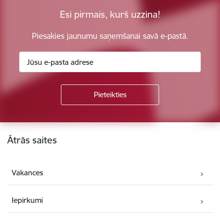
Esi pirmais, kurš uzzina!
Piesakies jaunumu saņemšanai savā e-pastā.
Kājene
Ātrās saites
Vakances
Iepirkumi