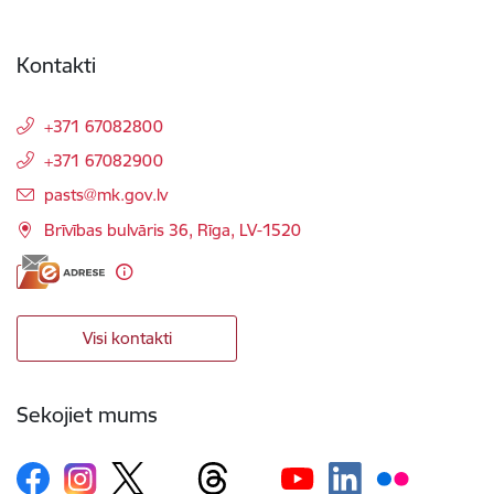
Kontakti
+371 67082800
+371 67082900
E-pasts:
pasts@mk.gov.lv
Brīvības bulvāris 36, Rīga, LV-1520
Visi kontakti
Sekojiet mums