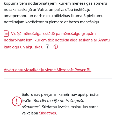
kopumā tiem nodarbinātajiem, kuriem mēnešalgas apmēru
nosaka saskaņā ar Valsts un pašvaldību institūciju
amatpersonu un darbinieku atlīdzības likuma 3.pielikumu,
noteiktajam koeficientam piemērojot bāzes mēnešalgu.
Lejupielādēt:
Vidējā mēnešalga iestādē pa mēnešalgu grupām
nodarbinātajiem, kuriem tiek noteikta alga saskaņā ar Amatu
katalogu un algu skalu
Atvērt datu vizualizāciju vietnē Microsoft Power BI.
Saturs nav pieejams, kamēr nav apstiprināta
izvēle
“Sociālo mediju un trešo pušu
sīkdatnes”
. Sīkdatņu izvēles maiņu Jūs varat
veikt lapā
Sīkdatnes
.