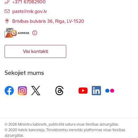
+371 67082900
E-pasts:
pasts@mk.gov.lv
Brīvības bulvāris 36, Rīga, LV-1520
Visi kontakti
Sekojiet mums
© 2026 Ministru kabinets, publicētā satura visas tiesības aizsargātas.
© 2020 Valsts kanceleja, Tīmekļvietņu vienotās platformas visas tiesības
aizsargātas.