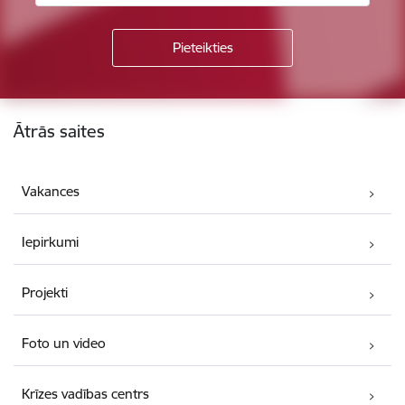
Kājene
Ātrās saites
Vakances
Iepirkumi
Projekti
Foto un video
Krīzes vadības centrs