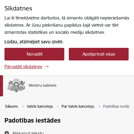
Pāriet uz lapas saturu
Sīkdatnes
Spied
lai meklētu
Enter
Lai šī tīmekļvietne darbotos, tā izmanto obligāti nepieciešamās
sīkdatnes. Ar Jūsu piekrišanu papildus šajā vietnē var tikt
izmantotas statistikas un sociālo mediju sīkdatnes.
Lūdzu, atzīmējiet savu izvēli:
Noraidīt
Apstiprināt visas
Pārvaldīt sīkdatnes
Sākums
Valsts kanceleja
Par Valsts kanceleju
Padotības iestādes
Padotības iestādes
Atskaņot tekstu