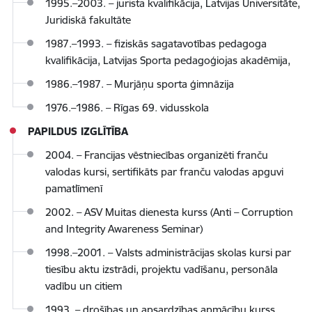
1995.–2003. – jurista kvalifikācija, Latvijas Universitāte,
Juridiskā fakultāte
1987.–1993. – fiziskās sagatavotības pedagoga
kvalifikācija, Latvijas Sporta pedagoģiojas akadēmija,
1986.–1987. – Murjāņu sporta ģimnāzija
1976.–1986. – Rīgas 69. vidusskola
PAPILDUS IZGLĪTĪBA
2004. – Francijas vēstniecības organizēti franču
valodas kursi, sertifikāts par franču valodas apguvi
pamatlīmenī
2002. – ASV Muitas dienesta kurss (Anti – Corruption
and Integrity Awareness Seminar)
1998.–2001. – Valsts administrācijas skolas kursi par
tiesību aktu izstrādi, projektu vadīšanu, personāla
vadību un citiem
1993. – drošības un apsardzības apmācību kurss