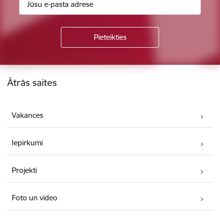
Kājene
Ātrās saites
Vakances
Iepirkumi
Projekti
Foto un video