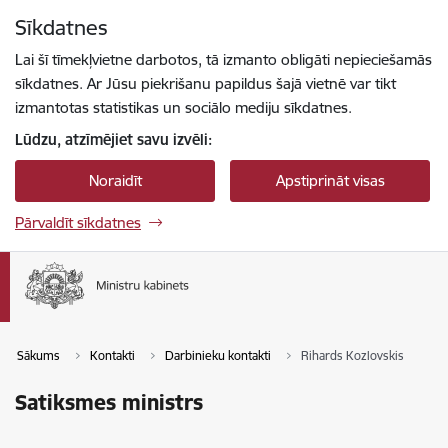
Pāriet uz lapas saturu
Sīkdatnes
Spied
lai meklētu
Enter
Lai šī tīmekļvietne darbotos, tā izmanto obligāti nepieciešamās
sīkdatnes. Ar Jūsu piekrišanu papildus šajā vietnē var tikt
izmantotas statistikas un sociālo mediju sīkdatnes.
Lūdzu, atzīmējiet savu izvēli:
Noraidīt
Apstiprināt visas
Pārvaldīt sīkdatnes
Sākums
Kontakti
Darbinieku kontakti
Rihards Kozlovskis
Satiksmes ministrs