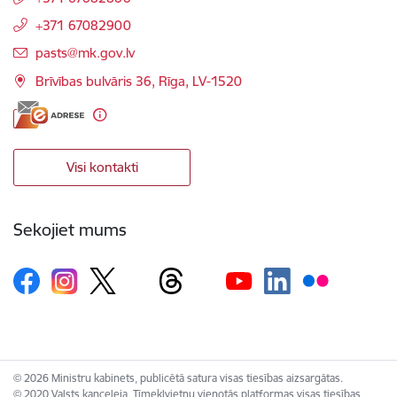
+371 67082900
E-pasts:
pasts@mk.gov.lv
Brīvības bulvāris 36, Rīga, LV-1520
Visi kontakti
Sekojiet mums
© 2026 Ministru kabinets, publicētā satura visas tiesības aizsargātas.
© 2020 Valsts kanceleja, Tīmekļvietņu vienotās platformas visas tiesības