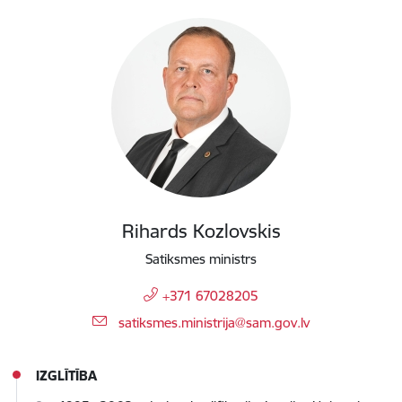
Rihards Kozlovskis
Satiksmes ministrs
+371 67028205
E-pasts:
satiksmes.ministrija@sam.gov.lv
IZGLĪTĪBA