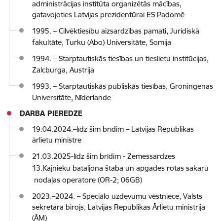
administrācijas institūta organizētās mācības,
gatavojoties Latvijas prezidentūrai ES Padomē
1995.
–
Cilvēktiesību aizsardzības pamati, Juridiskā
fakultāte, Turku (Abo) Universitāte, Somija
1994.
–
Starptautiskās tiesības un tieslietu institūcijas,
Zalcburga, Austrija
1993.
–
Starptautiskās publiskās tiesības, Groningenas
Universitāte, Nīderlande
DARBA PIEREDZE
19.04.2024.–līdz šim brīdim – Latvijas Republikas
ārlietu ministre
21.03.2025-līdz šim brīdim - Zemessardzes
13.Kājnieku bataljona štāba un apgādes rotas sakaru
nodaļas operatore (OR-2; 06GB)
2023.–2024. – Speciālo uzdevumu vēstniece, Valsts
sekretāra birojs, Latvijas Republikas Ārlietu ministrija
(ĀM)