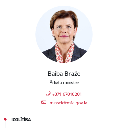
Baiba Braže
Ārlietu ministre
+371 67016201
E-pasts:
minsek@mfa.gov.lv
IZGLĪTĪBA