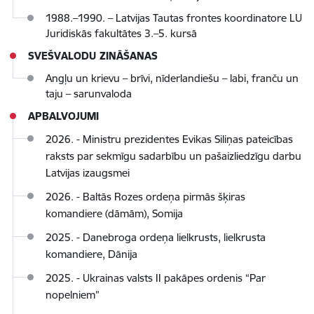
1988.–1990. – Latvijas Tautas frontes koordinatore LU
Juridiskās fakultātes 3.–5. kursā
SVEŠVALODU ZINĀŠANAS
Angļu un krievu – brīvi, nīderlandiešu – labi, franču un
taju – sarunvaloda
APBALVOJUMI
2026. - Ministru prezidentes Evikas Siliņas pateicības
raksts par sekmīgu sadarbību un pašaizliedzīgu darbu
Latvijas izaugsmei
2026. - Baltās Rozes ordeņa pirmās šķiras
komandiere (dāmām), Somija
2025. - Danebroga ordeņa lielkrusts, lielkrusta
komandiere, Dānija
2025. - Ukrainas valsts II pakāpes ordenis “Par
nopelniem”