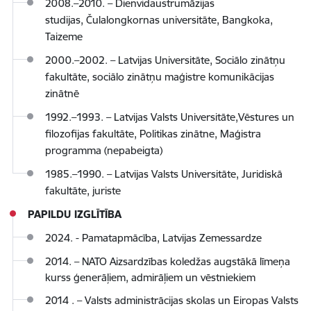
2008.–2010. – Dienvidaustrumāzijas
studijas, Čulalongkornas universitāte, Bangkoka,
Taizeme
2000.–2002. – Latvijas Universitāte, Sociālo zinātņu
fakultāte, sociālo zinātņu maģistre komunikācijas
zinātnē
1992.–1993. – Latvijas Valsts Universitāte,Vēstures un
filozofijas fakultāte, Politikas zinātne, Maģistra
programma (nepabeigta)
1985.–1990. – Latvijas Valsts Universitāte, Juridiskā
fakultāte, juriste
PAPILDU IZGLĪTĪBA
2024. - Pamatapmācība, Latvijas Zemessardze
2014.
–
NATO Aizsardzības koledžas augstākā līmeņa
kurss ģenerāļiem, admirāļiem un vēstniekiem
2014 .
–
Valsts administrācijas skolas un Eiropas Valsts