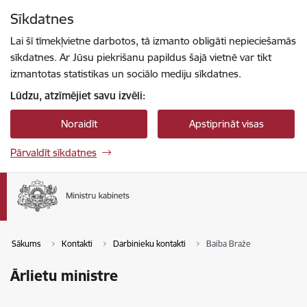
Pāriet uz lapas saturu
Sīkdatnes
Spied
lai meklētu
Enter
Lai šī tīmekļvietne darbotos, tā izmanto obligāti nepieciešamās
sīkdatnes. Ar Jūsu piekrišanu papildus šajā vietnē var tikt
izmantotas statistikas un sociālo mediju sīkdatnes.
Lūdzu, atzīmējiet savu izvēli:
Noraidīt
Apstiprināt visas
Pārvaldīt sīkdatnes
Sākums
Kontakti
Darbinieku kontakti
Baiba Braže
Ārlietu ministre