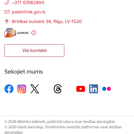
+371 67082900
E-pasts:
pasts@mk.gov.lv
Brīvības bulvāris 36, Rīga, LV-1520
Visi kontakti
Sekojiet mums
© 2026 Ministru kabinets, publicētā satura visas tiesības aizsargātas.
© 2020 Valsts kanceleja, Tīmekļvietņu vienotās platformas visas tiesības
aizsargātas.