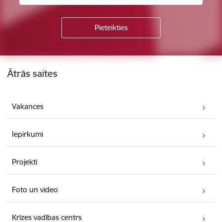
Kājene
Ātrās saites
Vakances
Iepirkumi
Projekti
Foto un video
Krīzes vadības centrs