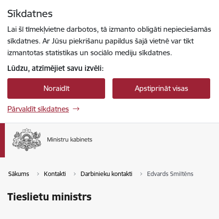
Pāriet uz lapas saturu
Sīkdatnes
Spied
lai meklētu
Enter
Lai šī tīmekļvietne darbotos, tā izmanto obligāti nepieciešamās
sīkdatnes. Ar Jūsu piekrišanu papildus šajā vietnē var tikt
izmantotas statistikas un sociālo mediju sīkdatnes.
Lūdzu, atzīmējiet savu izvēli:
Noraidīt
Apstiprināt visas
Pārvaldīt sīkdatnes
Sākums
Kontakti
Darbinieku kontakti
Edvards Smiltēns
Tieslietu ministrs