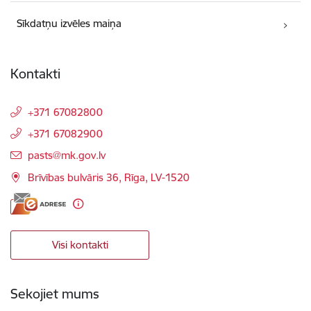
Sīkdatņu izvēles maiņa
Kontakti
+371 67082800
+371 67082900
E-pasts:
pasts@mk.gov.lv
Brīvības bulvāris 36, Rīga, LV-1520
Visi kontakti
Sekojiet mums