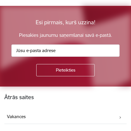
Esi pirmais, kurš uzzina!
Piesakies jaunumu saņemšanai savā e-pastā.
Kājene
Ātrās saites
Vakances