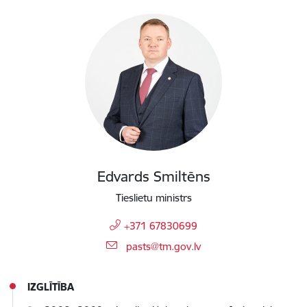
Edvards Smiltēns
Tieslietu ministrs
+371 67830699
E-pasts:
pasts@tm.gov.lv
IZGLĪTĪBA