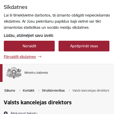
Pāriet uz lapas saturu
Sīkdatnes
Spied
lai meklētu
Enter
Lai šī tīmekļvietne darbotos, tā izmanto obligāti nepieciešamās
sīkdatnes. Ar Jūsu piekrišanu papildus šajā vietnē var tikt
izmantotas statistikas un sociālo mediju sīkdatnes.
Lūdzu, atzīmējiet savu izvēli:
Noraidīt
Apstiprināt visas
Pārvaldīt sīkdatnes
Sākums
Kontakti
Struktūrvienības
Valsts kancelejas direktors
Valsts kancelejas direktors
Atskaņot tekstu