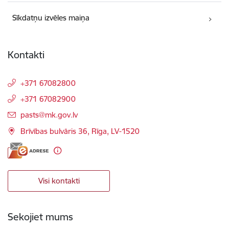
Sīkdatņu izvēles maiņa
Kontakti
+371 67082800
+371 67082900
E-pasts:
pasts@mk.gov.lv
Brīvības bulvāris 36, Rīga, LV-1520
Visi kontakti
Sekojiet mums