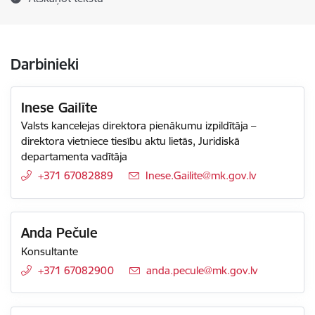
Darbinieki
Inese Gailīte
Valsts kancelejas direktora pienākumu izpildītāja –
direktora vietniece tiesību aktu lietās, Juridiskā
departamenta vadītāja
+371 67082889
E-pasts:
Inese.Gailite@mk.gov.lv
Anda Pečule
Konsultante
+371 67082900
E-pasts:
anda.pecule@mk.gov.lv