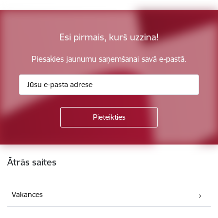
Esi pirmais, kurš uzzina!
Piesakies jaunumu saņemšanai savā e-pastā.
Kājene
Ātrās saites
Vakances