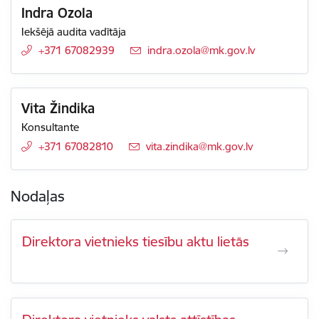
Indra Ozola
Iekšējā audita vadītāja
+371 67082939
E-pasts:
indra.ozola@mk.gov.lv
Vita Žindika
Konsultante
+371 67082810
E-pasts:
vita.zindika@mk.gov.lv
Nodaļas
Direktora vietnieks tiesību aktu lietās