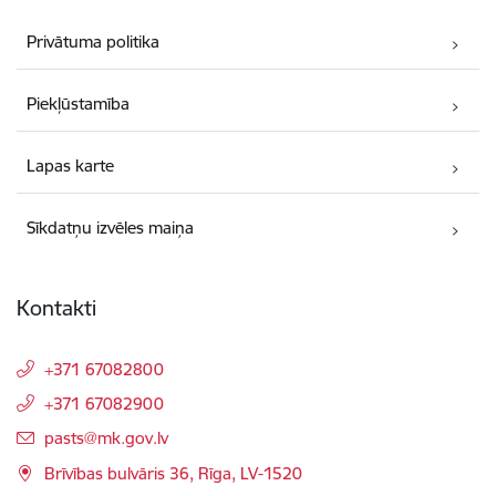
Privātuma politika
Piekļūstamība
Lapas karte
Sīkdatņu izvēles maiņa
Kontakti
+371 67082800
+371 67082900
E-pasts:
pasts@mk.gov.lv
Brīvības bulvāris 36, Rīga, LV-1520