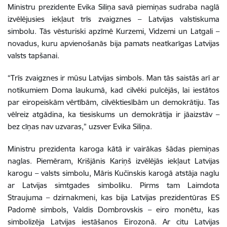
Ministru prezidente Evika Siliņa savā piemiņas sudraba naglā
izvēlējusies iekļaut trīs zvaigznes – Latvijas valstiskuma
simbolu. Tās vēsturiski apzīmē Kurzemi, Vidzemi un Latgali –
novadus, kuru apvienošanās bija pamats neatkarīgas Latvijas
valsts tapšanai.
“Trīs zvaigznes ir mūsu Latvijas simbols. Man tās saistās arī ar
notikumiem Doma laukumā, kad cilvēki pulcējās, lai iestātos
par eiropeiskām vērtībām, cilvēktiesībām un demokrātiju. Tas
vēlreiz atgādina, ka tiesiskums un demokrātija ir jāaizstāv –
bez cīņas nav uzvaras,” uzsver Evika Siliņa.
Ministru prezidenta karoga kātā ir vairākas šādas piemiņas
naglas. Piemēram, Krišjānis Kariņš izvēlējās iekļaut Latvijas
karogu – valsts simbolu, Māris Kučinskis karogā atstāja naglu
ar Latvijas simtgades simboliku. Pirms tam Laimdota
Straujuma – dzirnakmeni, kas bija Latvijas prezidentūras ES
Padomē simbols, Valdis Dombrovskis – eiro monētu, kas
simbolizēja Latvijas iestāšanos Eirozonā. Ar citu Latvijas