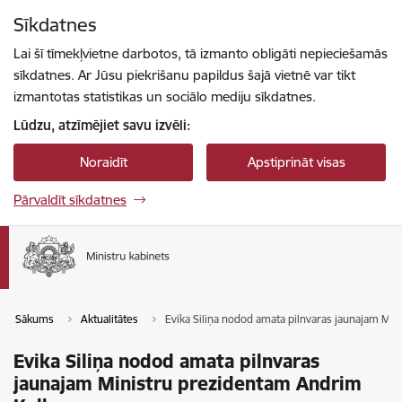
Pāriet uz lapas saturu
Sīkdatnes
Spied
lai meklētu
Enter
Lai šī tīmekļvietne darbotos, tā izmanto obligāti nepieciešamās
sīkdatnes. Ar Jūsu piekrišanu papildus šajā vietnē var tikt
izmantotas statistikas un sociālo mediju sīkdatnes.
Lūdzu, atzīmējiet savu izvēli:
Noraidīt
Apstiprināt visas
Pārvaldīt sīkdatnes
Sākums
Aktualitātes
Evika Siliņa nodod amata pilnvaras jaunajam M
Evika Siliņa nodod amata pilnvaras
jaunajam Ministru prezidentam Andrim