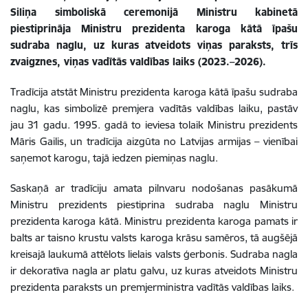
Siliņa simboliskā ceremonijā Ministru kabinetā
piestiprināja Ministru prezidenta karoga kātā īpašu
sudraba naglu, uz kuras atveidots viņas paraksts, trīs
zvaigznes, viņas vadītās valdības laiks (2023.–2026).
Tradīcija atstāt Ministru prezidenta karoga kātā īpašu sudraba
naglu, kas simbolizē premjera vadītās valdības laiku, pastāv
jau 31 gadu. 1995. gadā to ieviesa tolaik Ministru prezidents
Māris Gailis, un tradīcija aizgūta no Latvijas armijas – vienībai
saņemot karogu, tajā iedzen piemiņas naglu.
Saskaņā ar tradīciju amata pilnvaru nodošanas pasākumā
Ministru prezidents piestiprina sudraba naglu Ministru
prezidenta karoga kātā. Ministru prezidenta karoga pamats ir
balts ar taisno krustu valsts karoga krāsu samēros, tā augšējā
kreisajā laukumā attēlots lielais valsts ģerbonis. Sudraba nagla
ir dekoratīva nagla ar platu galvu, uz kuras atveidots Ministru
prezidenta paraksts un premjerministra vadītās valdības laiks.