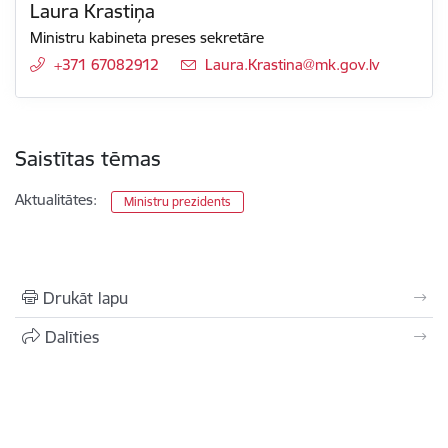
Laura Krastiņa
Ministru kabineta preses sekretāre
+371 67082912
E-pasts:
Laura.Krastina@mk.gov.lv
Saistītas tēmas
Aktualitātes:
Ministru prezidents
Drukāt lapu
Dalīties