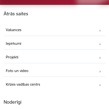
Kājene
Ātrās saites
Vakances
Iepirkumi
Projekti
Foto un video
Krīzes vadības centrs
Noderīgi