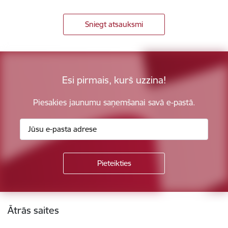
Sniegt atsauksmi
Esi pirmais, kurš uzzina!
Piesakies jaunumu saņemšanai savā e-pastā.
Kājene
Ātrās saites