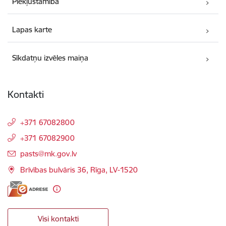
Piekļūstamība
Lapas karte
Sīkdatņu izvēles maiņa
Kontakti
+371 67082800
+371 67082900
E-pasts:
pasts@mk.gov.lv
Brīvības bulvāris 36, Rīga, LV-1520
Visi kontakti