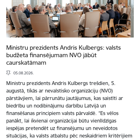
Ministru prezidents Andris Kulbergs: valsts
budžeta finansējumam NVO jābūt
caurskatāmam
05.08.2026.
Ministru prezidents Andris Kulbergs trešdien, 5.
augustā, tikās ar nevalstisko organizāciju (NVO)
pārstāvjiem, lai pārrunātu jautājumus, kas saistīti ar
biedrību un nodibinājumu darbību Latvijā un
finansēšanas principiem valsts pārvaldē. “Es vēlos
panākt, lai ikvienai organizācijai būtu vienlīdzīgas
iespējas pretendēt uz finansējumu un neveidotos
situācijas, ka valsts atbalstu pēc neskaidriem kritērijiem