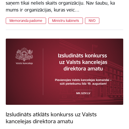
saņem tikai neliels skaits organizāciju. Nav šaubu, ka
mums ir organizācijas, kuras veic…
Memoranda padome
Ministru kabinets
NVO
Izsludināts atklāts konkurss uz Valsts
kancelejas direktora amatu