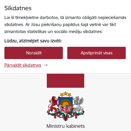
Pāriet uz lapas saturu
Sīkdatnes
Spied
lai meklētu
Enter
Lai šī tīmekļvietne darbotos, tā izmanto obligāti nepieciešamās
sīkdatnes. Ar Jūsu piekrišanu papildus šajā vietnē var tikt
izmantotas statistikas un sociālo mediju sīkdatnes.
Lūdzu, atzīmējiet savu izvēli:
Noraidīt
Apstiprināt visas
Pārvaldīt sīkdatnes
Ministru kabinets