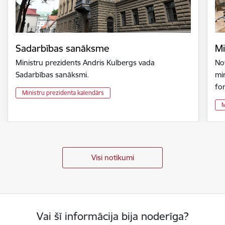
Sadarbības sanāksme
Mi
Ministru prezidents Andris Kulbergs vada
Not
Sadarbības sanāksmi.
min
fo
Ministru prezidenta kalendārs
M
Visi notikumi
Vai šī informācija bija noderīga?