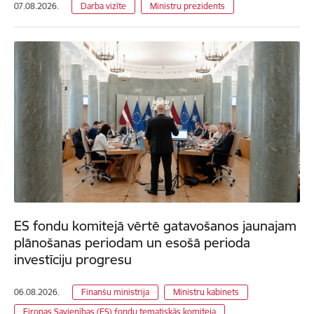
07.08.2026.
Darba vizīte
Ministru prezidents
ES fondu komitejā vērtē gatavošanos jaunajam
plānošanas periodam un esošā perioda
investīciju progresu
06.08.2026.
Finanšu ministrija
Ministru kabinets
Eiropas Savienības (ES) fondu tematiskās komiteja