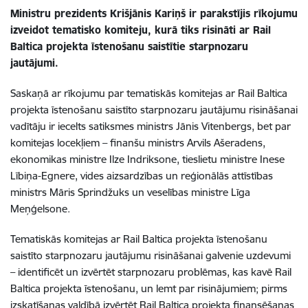
Ministru prezidents Krišjānis Kariņš ir parakstījis rīkojumu
izveidot tematisko komiteju, kurā tiks risināti ar Rail
Baltica projekta īstenošanu saistītie starpnozaru
jautājumi.
Saskaņā ar rīkojumu par tematiskās komitejas ar Rail Baltica
projekta īstenošanu saistīto starpnozaru jautājumu risināšanai
vadītāju ir iecelts satiksmes ministrs Jānis Vitenbergs, bet par
komitejas locekļiem – finanšu ministrs Arvils Ašeradens,
ekonomikas ministre Ilze Indriksone, tieslietu ministre Inese
Lībiņa-Egnere, vides aizsardzības un reģionālās attīstības
ministrs Māris Sprindžuks un veselības ministre Līga
Meņģelsone.
Tematiskās komitejas ar Rail Baltica projekta īstenošanu
saistīto starpnozaru jautājumu risināšanai galvenie uzdevumi
– identificēt un izvērtēt starpnozaru problēmas, kas kavē Rail
Baltica projekta īstenošanu, un lemt par risinājumiem; pirms
izskatīšanas valdībā izvērtēt Rail Baltica projekta finansēšanas