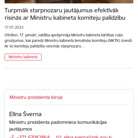
Turpmāk starpnozaru jautājumus efektīvāk
risinās ar Ministru kabineta komiteju palīdzību
17.01.2023.
Otrdien, 17. janvārī, valdība apstiprināja Ministru kabineta kārtības ruļļa
grozījumus, kas paredz Ministru kabineta tematisko komiteju (MKTK) izveidi.
Ar šo komiteju palīdzību veicinās starpnozaru…
Ministru kabinets
Ministru prezidenta birojs
Elīna Šverna
Ministru prezidenta padomniece komunikācijas
jautājumos
+371 67082864
E-pasts:
elina.sverna@mk.gov.lv