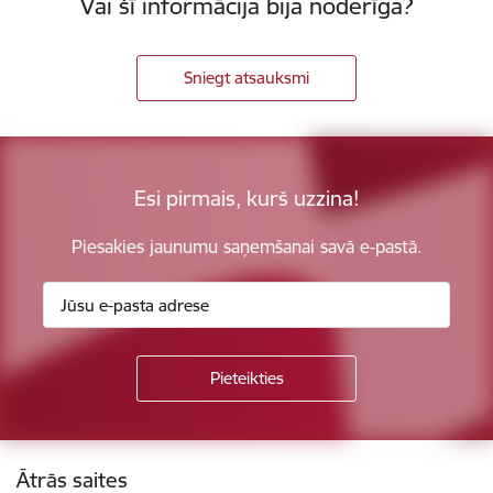
Vai šī informācija bija noderīga?
Sniegt atsauksmi
Esi pirmais, kurš uzzina!
Piesakies jaunumu saņemšanai savā e-pastā.
Kājene
Ātrās saites