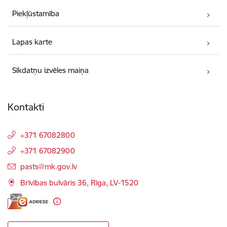
Piekļūstamība
Lapas karte
Sīkdatņu izvēles maiņa
Kontakti
+371 67082800
+371 67082900
E-pasts:
pasts@mk.gov.lv
Brīvības bulvāris 36, Rīga, LV-1520