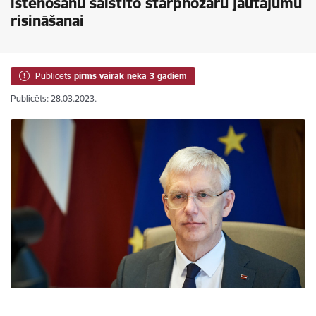
īstenošanu saistīto starpnozaru jautājumu
risināšanai
Publicēts
pirms vairāk nekā 3 gadiem
Publicēts: 28.03.2023.