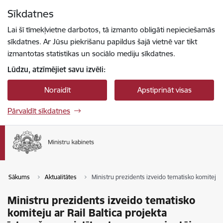
Pāriet uz lapas saturu
Sīkdatnes
Spied
lai meklētu
Enter
Lai šī tīmekļvietne darbotos, tā izmanto obligāti nepieciešamās
sīkdatnes. Ar Jūsu piekrišanu papildus šajā vietnē var tikt
izmantotas statistikas un sociālo mediju sīkdatnes.
Lūdzu, atzīmējiet savu izvēli:
Noraidīt
Apstiprināt visas
Pārvaldīt sīkdatnes
Sākums
Aktualitātes
Ministru prezidents izveido tematisko komiteju ar
Ministru prezidents izveido tematisko
komiteju ar Rail Baltica projekta