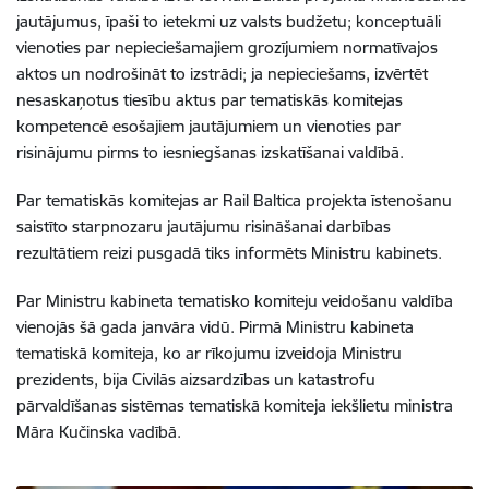
jautājumus, īpaši to ietekmi uz valsts budžetu; konceptuāli
vienoties par nepieciešamajiem grozījumiem normatīvajos
aktos un nodrošināt to izstrādi; ja nepieciešams, izvērtēt
nesaskaņotus tiesību aktus par tematiskās komitejas
kompetencē esošajiem jautājumiem un vienoties par
risinājumu pirms to iesniegšanas izskatīšanai valdībā.
Par tematiskās komitejas ar Rail Baltica projekta īstenošanu
saistīto starpnozaru jautājumu risināšanai darbības
rezultātiem reizi pusgadā tiks informēts Ministru kabinets.
Par Ministru kabineta tematisko komiteju veidošanu valdība
vienojās šā gada janvāra vidū. Pirmā Ministru kabineta
tematiskā komiteja, ko ar rīkojumu izveidoja Ministru
prezidents, bija Civilās aizsardzības un katastrofu
pārvaldīšanas sistēmas tematiskā komiteja iekšlietu ministra
Māra Kučinska vadībā.