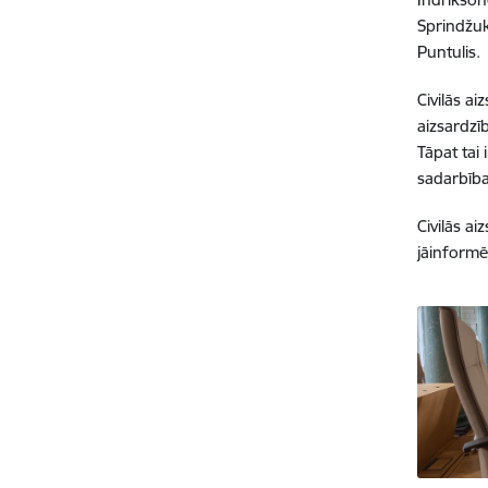
Sprindžuk
Puntulis.
Civilās a
aizsardzī
Tāpat tai 
sadarbība 
Civilās a
jāinformē