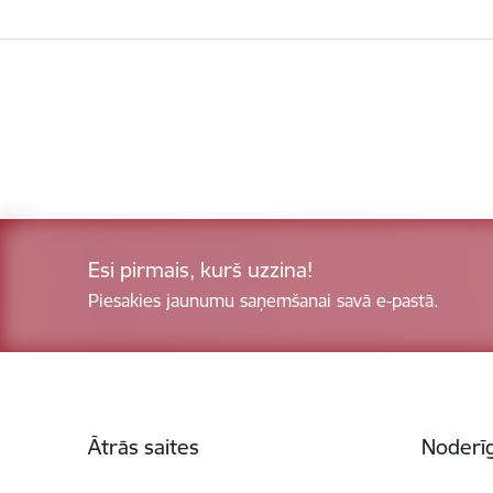
Esi pirmais, kurš uzzina!
Piesakies jaunumu saņemšanai savā e-pastā.
Kājene
Ātrās saites
Noderīg