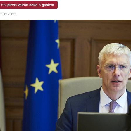
cēts
pirms vairāk nekā 3 gadiem
03.02.2023.