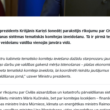
prezidents Krišjānis Kariņš šonedēļ parakstījis rīkojumu par Ci
šanas sistēmas tematiskās komitejas izveidošanu. Tā ir pirmā t
 veidošanu valdība vienojās janvāra vidū.
tru kabineta tematisko komiteju ieviešana dažādu starpnozaru jaut
go darbu pie valdības galvenā mērķa īstenošanas – plašas ekonomik
eta tematiskā komiteja izveidota, lai koordinēti risinātu jautājumus 
aldīšanas jomā
,” uzsver Ministru prezidents.
r rīkojumu par Civilās aizsardzības un katastrofu pārvaldīšanas sis
kšlietu ministrs Māris Kučinskis, bet par komitejas locekļiem – finan
bas ministre Ināra Mūrniece, klimata un enerģētikas ministrs Raim
e, veselības ministre Līga Meņģelsone, vides aizsardzības un reģionā