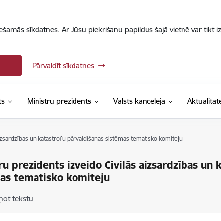
iešamās sīkdatnes. Ar Jūsu piekrišanu papildus šajā vietnē var tikt i
Pārvaldīt sīkdatnes
ts
Ministru prezidents
Valsts kanceleja
Aktualitāt
aizsardzības un katastrofu pārvaldīšanas sistēmas tematisko komiteju
ru prezidents izveido Civilās aizsardzības un 
as tematisko komiteju
ņot tekstu