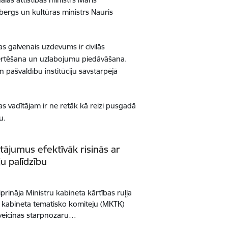
bergs un kultūras ministrs Nauris
s galvenais uzdevums ir civilās
zvērtēšana un uzlabojumu piedāvāšana.
un pašvaldību institūciju savstarpējā
as vadītājam ir ne retāk kā reizi pusgadā
u.
ājumus efektīvāk risinās ar
u palīdzību
iprināja Ministru kabineta kārtības ruļļa
 kabineta tematisko komiteju (MKTK)
u veicinās starpnozaru…