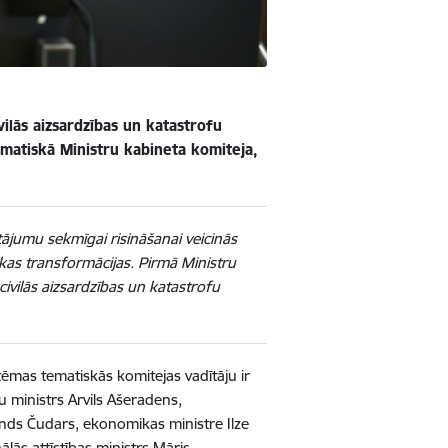
vilās aizsardzības un katastrofu
ematiskā Ministru kabineta komiteja,
ājumu sekmīgai risināšanai veicinās
as transformācijas. Pirmā Ministru
civilās aizsardzības un katastrofu
tēmas tematiskās komitejas vadītāju ir
šu ministrs Arvils Ašeradens,
onds Čudars, ekonomikas ministre Ilze
lās attīstības ministrs Māris