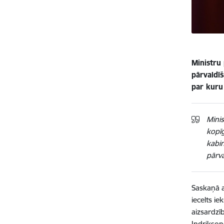
Ministru 
pārvaldī
par kuru
Minis
kopī
kabin
pārv
Saskaņā a
iecelts ie
aizsardzī
Indrikson