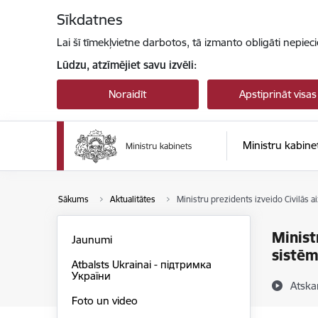
Pāriet uz lapas saturu
Sīkdatnes
Lai šī tīmekļvietne darbotos, tā izmanto obligāti nepiec
Lūdzu, atzīmējiet savu izvēli:
Noraidīt
Apstiprināt visas
Ministru kabine
Sākums
Aktualitātes
Ministru prezidents izveido Civilās 
Minist
Jaunumi
sistēm
Atbalsts Ukrainai - підтримка
України
Atska
Foto un video