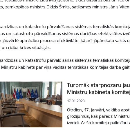
s, zemkopības ministrs Didzis Šmits, satiksmes ministrs Jānis Viten
izsardzības un katastrofu pārvaldīšanas sistēmas tematiskās komiteja
bas un katastrofu pārvaldīšanas sistēmas darbības efektivitātes i
ir jāizvērtē apmācību procesa efektivitāte, kā arī jāpārskata valsts 
un rīcība krīzes situācijās.
izsardzības un katastrofu pārvaldīšanas sistēmas tematiskās komitej
 Ministru kabinets par viņa vadītās tematiskās komitejas darba gait
Turpmāk starpnozaru jaut
Ministru kabineta komitej
17.01.2023.
Otrdien, 17. janvārī, valdība apst
grozījumus, kas paredz Ministru
izveidi. Ar šo komiteju palīdzīb