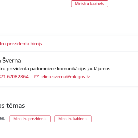
Ministru kabinets
tru prezidenta birojs
a Šverna
tru prezidenta padomniece komunikācijas jautājumos
371 67082864
E-pasts:
elina.sverna@mk.gov.lv
tas tēmas
es:
Ministru prezidents
Ministru kabinets