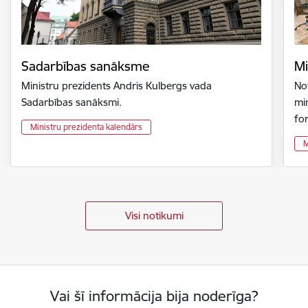
Sadarbības sanāksme
Mi
Ministru prezidents Andris Kulbergs vada
Not
Sadarbības sanāksmi.
min
fo
Ministru prezidenta kalendārs
M
Visi notikumi
Vai šī informācija bija noderīga?