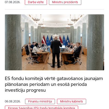
07.08.2026.
Darba vizīte
Ministru prezidents
ES fondu komitejā vērtē gatavošanos jaunajam
plānošanas periodam un esošā perioda
investīciju progresu
06.08.2026.
Finanšu ministrija
Ministru kabinets
Eiropas Savienības (ES) fondu tematiskās komiteja