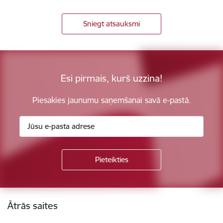
Sniegt atsauksmi
Esi pirmais, kurš uzzina!
Piesakies jaunumu saņemšanai savā e-pastā.
Kājene
Ātrās saites