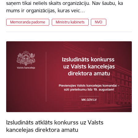
saņem tikai neliels skaits organizāciju. Nav šaubu, ka
mums ir organizācijas, kuras veic…
Memoranda padome
Ministru kabinets
NVO
Izsludināts atklāts konkurss uz Valsts
kancelejas direktora amatu