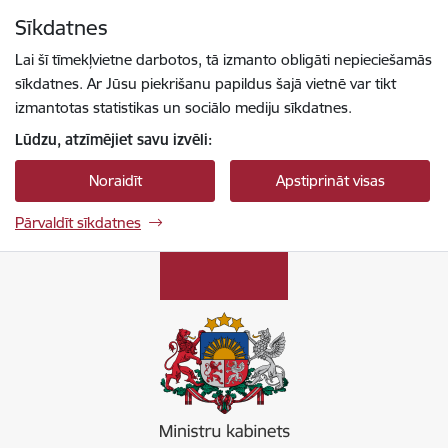
Pāriet uz lapas saturu
Sīkdatnes
Spied
lai meklētu
Enter
Lai šī tīmekļvietne darbotos, tā izmanto obligāti nepieciešamās
sīkdatnes. Ar Jūsu piekrišanu papildus šajā vietnē var tikt
izmantotas statistikas un sociālo mediju sīkdatnes.
Lūdzu, atzīmējiet savu izvēli:
Noraidīt
Apstiprināt visas
Pārvaldīt sīkdatnes
Ministru kabinets