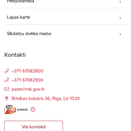
Piekļūstamība
Lapas karte
Sīkdatņu izvēles maiņa
Kontakti
+371 67082800
+371 67082900
E-pasts:
pasts@mk.gov.lv
Brīvības bulvāris 36, Rīga, LV-1520
Visi kontakti