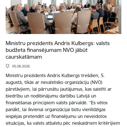
Ministru prezidents Andris Kulbergs: valsts
budžeta finansējumam NVO jābūt
caurskatāmam
05.08.2026.
Ministru prezidents Andris Kulbergs trešdien, 5.
augustā, tikās ar nevalstisko organizāciju (NVO)
pārstāvjiem, lai pārrunātu jautājumus, kas saistīti ar
biedrību un nodibinājumu darbību Latvijā un
finansēšanas principiem valsts pārvaldē. “Es vēlos
panākt, lai ikvienai organizācijai būtu vienlīdzīgas
iespējas pretendēt uz finansējumu un neveidotos
situācijas, ka valsts atbalstu pēc neskaidriem kritērijiem