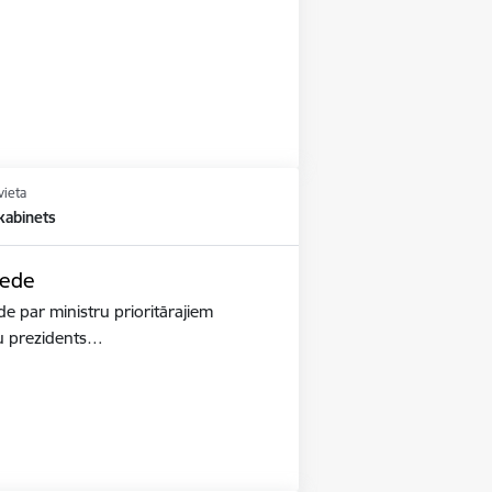
vieta
kabinets
iede
de par ministru prioritārajiem
ru prezidents…