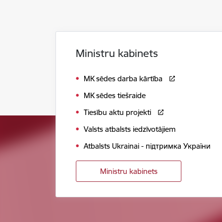
Ministru kabinets
MK sēdes darba kārtība
MK sēdes tiešraide
Tiesību aktu projekti
Valsts atbalsts iedzīvotājiem
Atbalsts Ukrainai - підтримка України
Ministru kabinets