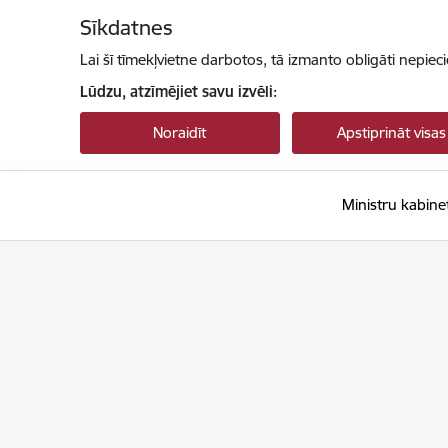
Pāriet uz lapas saturu
Sīkdatnes
Lai šī tīmekļvietne darbotos, tā izmanto obligāti nepiec
Lūdzu, atzīmējiet savu izvēli:
Noraidīt
Apstiprināt visas
Ministru kabine
Ministru kabinets