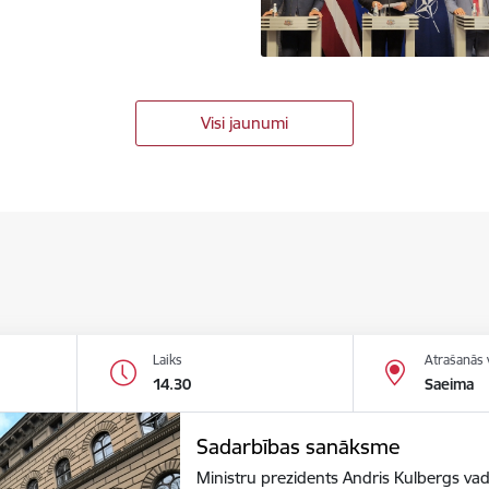
Visi jaunumi
Laiks
Atrašanās 
14.30
Saeima
Sadarbības sanāksme
Ministru prezidents Andris Kulbergs va