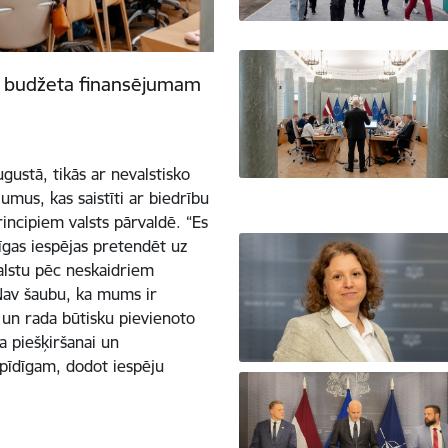
ts budžeta finansējumam
gustā, tikās ar nevalstisko
umus, kas saistīti ar biedrību
incipiem valsts pārvaldē. “Es
zīgas iespējas pretendēt uz
balstu pēc neskaidriem
. Nav šaubu, ka mums ir
s un rada būtisku pievienoto
a piešķiršanai un
pīdīgam, dodot iespēju