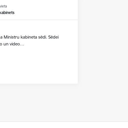
vieta
kabinets
a Ministru kabineta sēdi. Sēdei
oto un video…