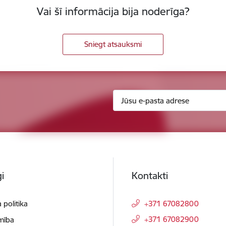
Vai šī informācija bija noderīga?
Sniegt atsauksmi
i
Kontakti
 politika
+371 67082800
+371 67082900
mība