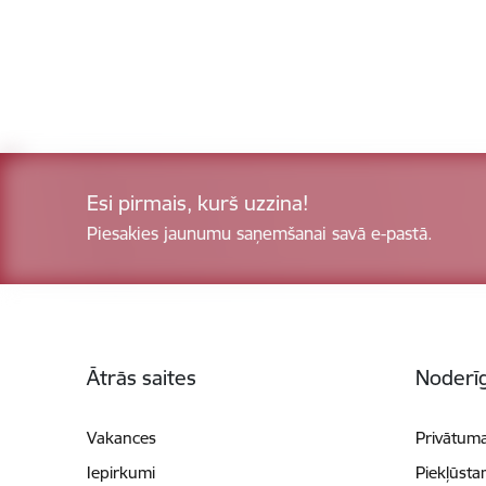
Esi pirmais, kurš uzzina!
Piesakies jaunumu saņemšanai savā e-pastā.
Kājene
Ātrās saites
Noderīg
Vakances
Privātuma
Iepirkumi
Piekļūsta