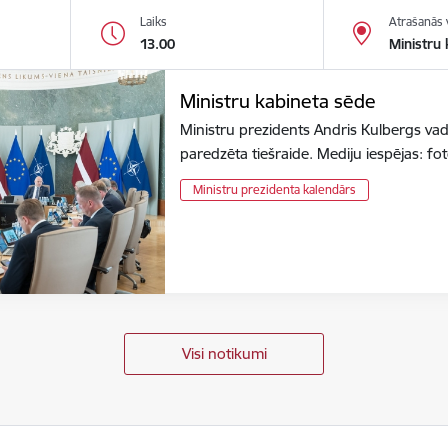
Laiks
Atrašanās 
13.00
Ministru 
Ministru kabineta sēde
Ministru prezidents Andris Kulbergs vad
paredzēta tiešraide. Mediju iespējas: f
Ministru prezidenta kalendārs
Visi notikumi