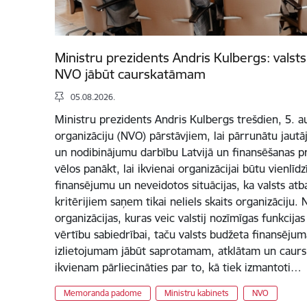
Ministru prezidents Andris Kulbergs: vals
NVO jābūt caurskatāmam
05.08.2026.
Ministru prezidents Andris Kulbergs trešdien, 5. au
organizāciju (NVO) pārstāvjiem, lai pārrunātu jautāj
un nodibinājumu darbību Latvijā un finansēšanas pr
vēlos panākt, lai ikvienai organizācijai būtu vienlīd
finansējumu un neveidotos situācijas, ka valsts at
kritērijiem saņem tikai neliels skaits organizāciju
organizācijas, kuras veic valstij nozīmīgas funkcija
vērtību sabiedrībai, taču valsts budžeta finansējum
izlietojumam jābūt saprotamam, atklātam un caurs
ikvienam pārliecināties par to, kā tiek izmantoti…
Memoranda padome
Ministru kabinets
NVO