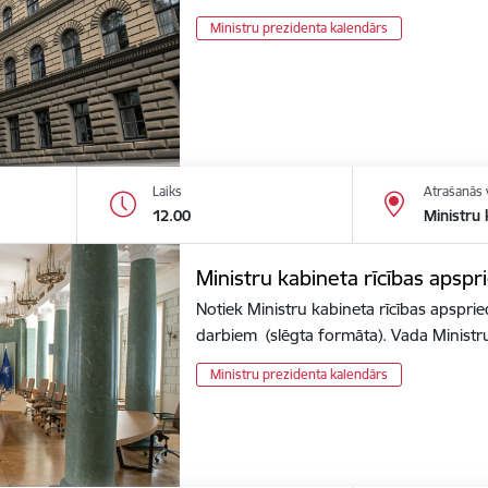
Ministru prezidenta kalendārs
Laiks
Atrašanās 
12.00
Ministru 
Ministru kabineta rīcības apspr
Notiek Ministru kabineta rīcības apsprie
darbiem (slēgta formāta). Vada Minist
Ministru prezidenta kalendārs