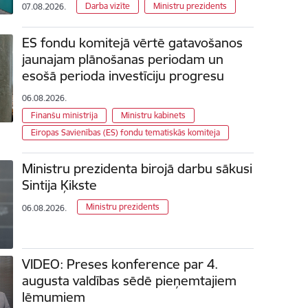
Darba vizīte
Ministru prezidents
07.08.2026.
ES fondu komitejā vērtē gatavošanos
jaunajam plānošanas periodam un
esošā perioda investīciju progresu
06.08.2026.
Finanšu ministrija
Ministru kabinets
Eiropas Savienības (ES) fondu tematiskās komiteja
Ministru prezidenta birojā darbu sākusi
Sintija Ķikste
Ministru prezidents
06.08.2026.
VIDEO: Preses konference par 4.
augusta valdības sēdē pieņemtajiem
lēmumiem