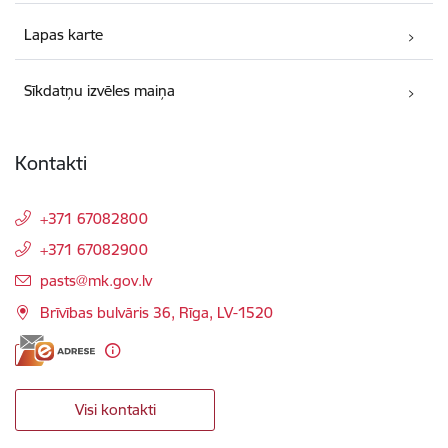
Lapas karte
Sīkdatņu izvēles maiņa
Kontakti
+371 67082800
+371 67082900
E-pasts:
pasts@mk.gov.lv
Brīvības bulvāris 36, Rīga, LV-1520
Visi kontakti