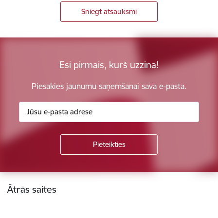
Sniegt atsauksmi
Esi pirmais, kurš uzzina!
Piesakies jaunumu saņemšanai savā e-pastā.
Kājene
Ātrās saites