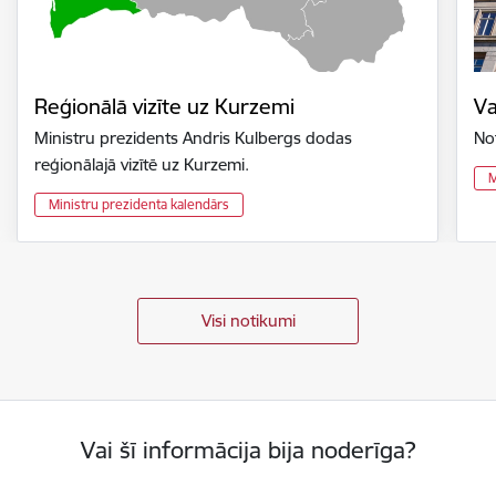
Reģionālā vizīte uz Kurzemi
Va
Ministru prezidents Andris Kulbergs dodas
No
reģionālajā vizītē uz Kurzemi.
M
Ministru prezidenta kalendārs
Visi notikumi
Vai šī informācija bija noderīga?