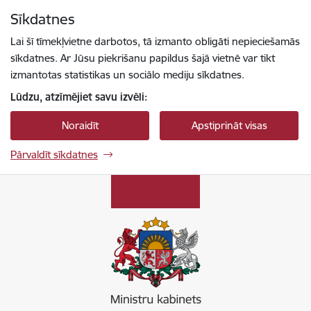
Pāriet uz lapas saturu
Sīkdatnes
Spied
lai meklētu
Enter
Lai šī tīmekļvietne darbotos, tā izmanto obligāti nepieciešamās
sīkdatnes. Ar Jūsu piekrišanu papildus šajā vietnē var tikt
izmantotas statistikas un sociālo mediju sīkdatnes.
Lūdzu, atzīmējiet savu izvēli:
Noraidīt
Apstiprināt visas
Pārvaldīt sīkdatnes
Ministru kabinets