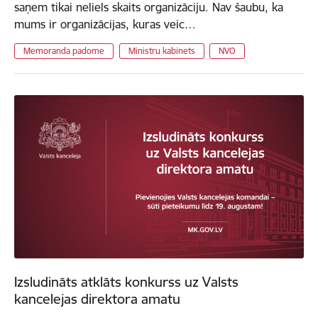
saņem tikai neliels skaits organizāciju. Nav šaubu, ka
mums ir organizācijas, kuras veic…
Memoranda padome
Ministru kabinets
NVO
Izsludināts atklāts konkurss uz Valsts
kancelejas direktora amatu