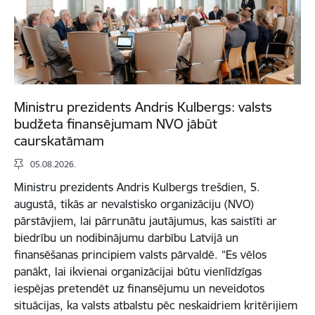
Ministru prezidents Andris Kulbergs: valsts
budžeta finansējumam NVO jābūt
caurskatāmam
05.08.2026.
Ministru prezidents Andris Kulbergs trešdien, 5.
augustā, tikās ar nevalstisko organizāciju (NVO)
pārstāvjiem, lai pārrunātu jautājumus, kas saistīti ar
biedrību un nodibinājumu darbību Latvijā un
finansēšanas principiem valsts pārvaldē. “Es vēlos
panākt, lai ikvienai organizācijai būtu vienlīdzīgas
iespējas pretendēt uz finansējumu un neveidotos
situācijas, ka valsts atbalstu pēc neskaidriem kritērijiem