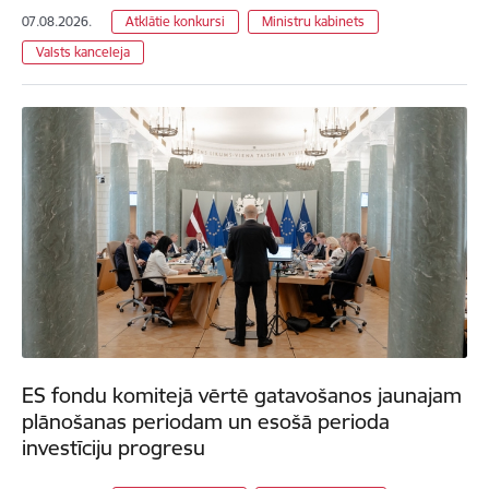
07.08.2026.
Atklātie konkursi
Ministru kabinets
Valsts kanceleja
ES fondu komitejā vērtē gatavošanos jaunajam
plānošanas periodam un esošā perioda
investīciju progresu