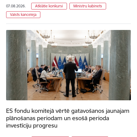
07.08.2026.
Atklātie konkursi
Ministru kabinets
Valsts kanceleja
ES fondu komitejā vērtē gatavošanos jaunajam
plānošanas periodam un esošā perioda
investīciju progresu