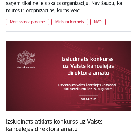
saņem tikai neliels skaits organizāciju. Nav šaubu, ka
mums ir organizācijas, kuras veic…
Memoranda padome
Ministru kabinets
NVO
Izsludināts atklāts konkurss uz Valsts
kancelejas direktora amatu