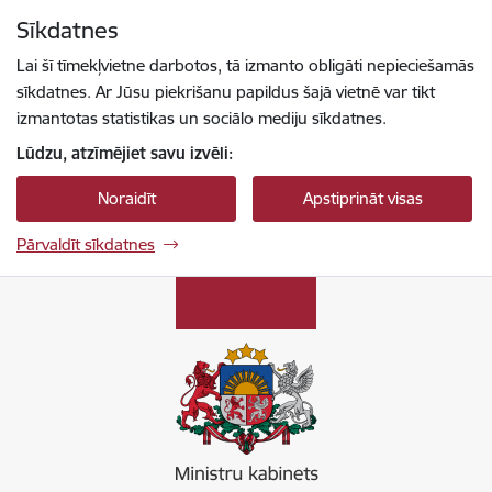
Pāriet uz lapas saturu
Sīkdatnes
Spied
lai meklētu
Enter
Lai šī tīmekļvietne darbotos, tā izmanto obligāti nepieciešamās
sīkdatnes. Ar Jūsu piekrišanu papildus šajā vietnē var tikt
izmantotas statistikas un sociālo mediju sīkdatnes.
Lūdzu, atzīmējiet savu izvēli:
Noraidīt
Apstiprināt visas
Pārvaldīt sīkdatnes
Ministru kabinets