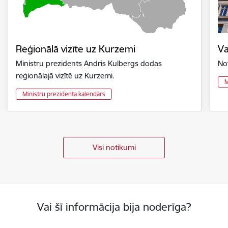
Reģionālā vizīte uz Kurzemi
Va
Ministru prezidents Andris Kulbergs dodas
No
reģionālajā vizītē uz Kurzemi.
M
Ministru prezidenta kalendārs
Visi notikumi
Vai šī informācija bija noderīga?