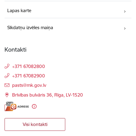
Lapas karte
Sīkdatņu izvēles maiņa
Kontakti
+371 67082800
+371 67082900
E-pasts:
pasts@mk.gov.lv
Brīvības bulvāris 36, Rīga, LV-1520
Visi kontakti