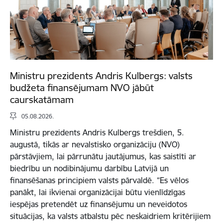
Ministru prezidents Andris Kulbergs: valsts
budžeta finansējumam NVO jābūt
caurskatāmam
05.08.2026.
Ministru prezidents Andris Kulbergs trešdien, 5.
augustā, tikās ar nevalstisko organizāciju (NVO)
pārstāvjiem, lai pārrunātu jautājumus, kas saistīti ar
biedrību un nodibinājumu darbību Latvijā un
finansēšanas principiem valsts pārvaldē. “Es vēlos
panākt, lai ikvienai organizācijai būtu vienlīdzīgas
iespējas pretendēt uz finansējumu un neveidotos
situācijas, ka valsts atbalstu pēc neskaidriem kritērijiem