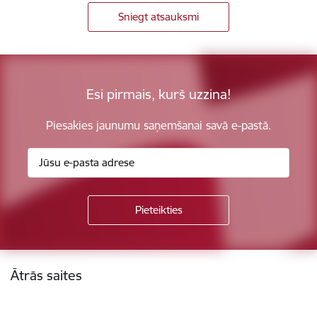
Sniegt atsauksmi
Esi pirmais, kurš uzzina!
Piesakies jaunumu saņemšanai savā e-pastā.
Kājene
Ātrās saites