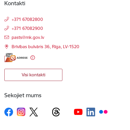
Kontakti
+371 67082800
+371 67082900
E-pasts:
pasts@mk.gov.lv
Brīvības bulvāris 36, Rīga, LV-1520
Visi kontakti
Sekojiet mums