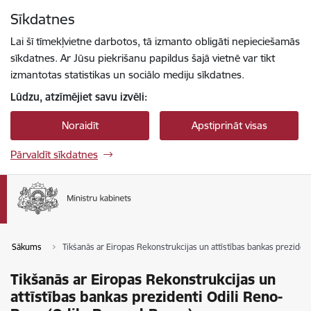
Pāriet uz lapas saturu
Sīkdatnes
Spied
lai meklētu
Enter
Lai šī tīmekļvietne darbotos, tā izmanto obligāti nepieciešamās
sīkdatnes. Ar Jūsu piekrišanu papildus šajā vietnē var tikt
izmantotas statistikas un sociālo mediju sīkdatnes.
Lūdzu, atzīmējiet savu izvēli:
Noraidīt
Apstiprināt visas
Pārvaldīt sīkdatnes
Sākums
Tikšanās ar Eiropas Rekonstrukcijas un attīstības bankas prezide
Tikšanās ar Eiropas Rekonstrukcijas un
attīstības bankas prezidenti Odili Reno-