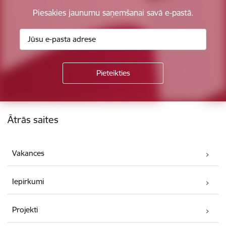
Piesakies jaunumu saņemšanai savā e-pastā.
Kājene
Ātrās saites
Vakances
Iepirkumi
Projekti