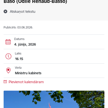
Baso (Odile Renaud-Basso)
Atskaņot tekstu
Publicēts: 03.06.2026.
Datums
4. jūnijs, 2026
Laiks
16.15
Vieta
Ministru kabinets
Pievienot kalendāram