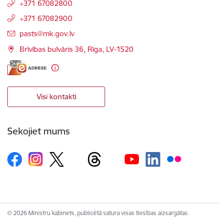
+371 67082800
+371 67082900
E-pasts:
pasts@mk.gov.lv
Brīvības bulvāris 36, Rīga, LV-1520
Visi kontakti
Sekojiet mums
© 2026 Ministru kabinets, publicētā satura visas tiesības aizsargātas.