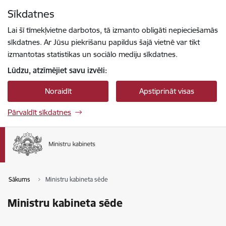
Pāriet uz lapas saturu
Sīkdatnes
Spied
lai meklētu
Enter
Lai šī tīmekļvietne darbotos, tā izmanto obligāti nepieciešamās
sīkdatnes. Ar Jūsu piekrišanu papildus šajā vietnē var tikt
izmantotas statistikas un sociālo mediju sīkdatnes.
Lūdzu, atzīmējiet savu izvēli:
Noraidīt
Apstiprināt visas
Pārvaldīt sīkdatnes
Sākums
Ministru kabineta sēde
Ministru kabineta sēde