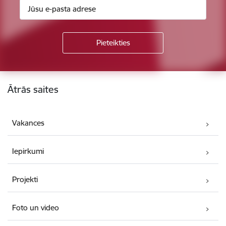
Kājene
Ātrās saites
Vakances
Iepirkumi
Projekti
Foto un video