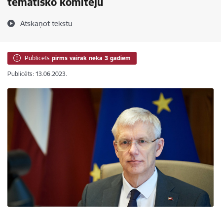
tematisko komiteju
Atskaņot tekstu
Publicēts
pirms vairāk nekā 3 gadiem
Publicēts: 13.06.2023.