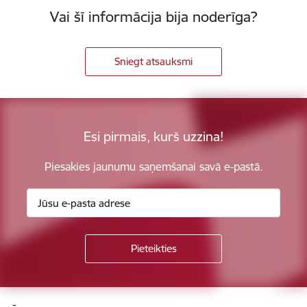
Vai šī informācija bija noderīga?
Sniegt atsauksmi
Esi pirmais, kurš uzzina!
Piesakies jaunumu saņemšanai savā e-pastā.
Kājene