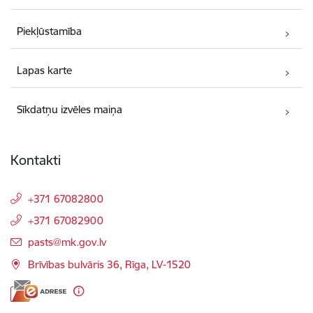
Piekļūstamība
Lapas karte
Sīkdatņu izvēles maiņa
Kontakti
+371 67082800
+371 67082900
E-pasts:
pasts@mk.gov.lv
Brīvības bulvāris 36, Rīga, LV-1520