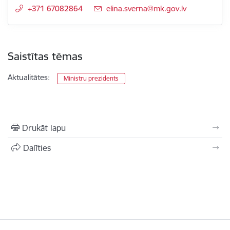
+371 67082864
E-pasts:
elina.sverna@mk.gov.lv
Saistītas tēmas
Aktualitātes:
Ministru prezidents
Drukāt lapu
Dalīties