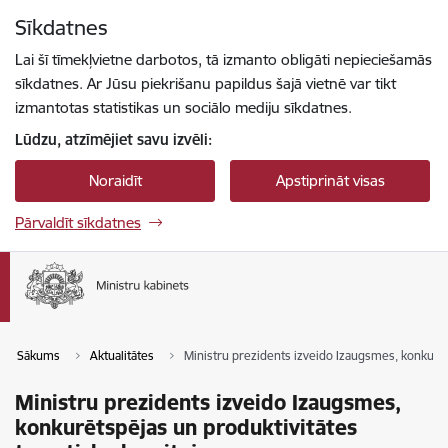
Pāriet uz lapas saturu
Sīkdatnes
Spied
lai meklētu
Enter
Lai šī tīmekļvietne darbotos, tā izmanto obligāti nepieciešamās
sīkdatnes. Ar Jūsu piekrišanu papildus šajā vietnē var tikt
izmantotas statistikas un sociālo mediju sīkdatnes.
Lūdzu, atzīmējiet savu izvēli:
Noraidīt
Apstiprināt visas
Pārvaldīt sīkdatnes
Sākums
Aktualitātes
Ministru prezidents izveido Izaugsmes, konkurēt
Ministru prezidents izveido Izaugsmes,
konkurētspējas un produktivitātes