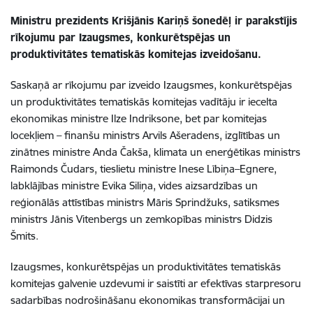
Ministru prezidents Krišjānis Kariņš šonedēļ ir parakstījis
rīkojumu par Izaugsmes, konkurētspējas un
produktivitātes tematiskās komitejas izveidošanu.
Saskaņā ar rīkojumu par izveido Izaugsmes, konkurētspējas
un produktivitātes tematiskās komitejas vadītāju ir iecelta
ekonomikas ministre Ilze Indriksone, bet par komitejas
locekļiem – finanšu ministrs Arvils Ašeradens, izglītības un
zinātnes ministre Anda Čakša, klimata un enerģētikas ministrs
Raimonds Čudars, tieslietu ministre Inese Lībiņa–Egnere,
labklājības ministre Evika Siliņa, vides aizsardzības un
reģionālās attīstības ministrs Māris Sprindžuks, satiksmes
ministrs Jānis Vitenbergs un zemkopības ministrs Didzis
Šmits.
Izaugsmes, konkurētspējas un produktivitātes tematiskās
komitejas galvenie uzdevumi ir saistīti ar efektīvas starpresoru
sadarbības nodrošināšanu ekonomikas transformācijai un