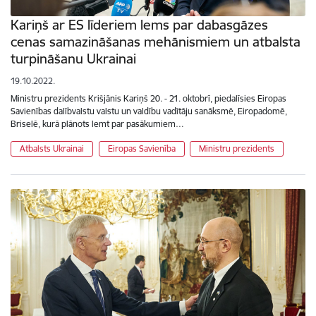
Kariņš ar ES līderiem lems par dabasgāzes
cenas samazināšanas mehānismiem un atbalsta
turpināšanu Ukrainai
19.10.2022.
Ministru prezidents Krišjānis Kariņš 20. - 21. oktobrī, piedalīsies Eiropas
Savienības dalībvalstu valstu un valdību vadītāju sanāksmē, Eiropadomē,
Briselē, kurā plānots lemt par pasākumiem…
Atbalsts Ukrainai
Eiropas Savienība
Ministru prezidents