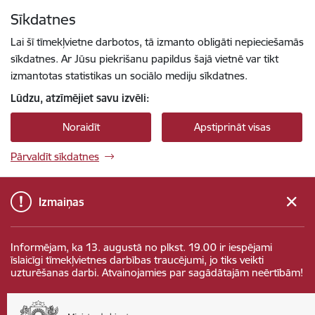
Pāriet uz lapas saturu
Sīkdatnes
Spied
lai meklētu
Enter
Lai šī tīmekļvietne darbotos, tā izmanto obligāti nepieciešamās
sīkdatnes. Ar Jūsu piekrišanu papildus šajā vietnē var tikt
izmantotas statistikas un sociālo mediju sīkdatnes.
Lūdzu, atzīmējiet savu izvēli:
Noraidīt
Apstiprināt visas
Pārvaldīt sīkdatnes
Izmaiņas
Informējam, ka 13. augustā no plkst. 19.00 ir iespējami
īslaicīgi tīmekļvietnes darbības traucējumi, jo tiks veikti
uzturēšanas darbi. Atvainojamies par sagādātajām neērtībām!