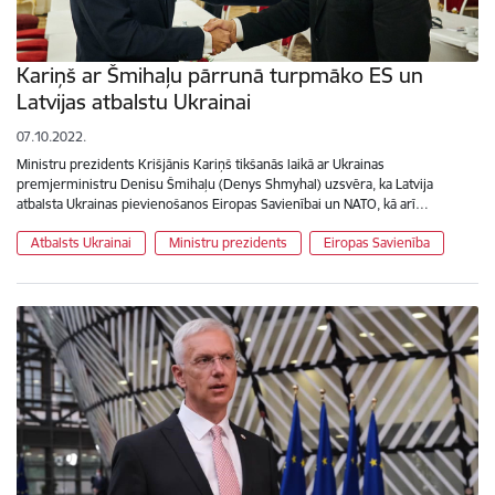
Kariņš ar Šmihaļu pārrunā turpmāko ES un
Latvijas atbalstu Ukrainai
07.10.2022.
Ministru prezidents Krišjānis Kariņš tikšanās laikā ar Ukrainas
premjerministru Denisu Šmihaļu (Denys Shmyhal) uzsvēra, ka Latvija
atbalsta Ukrainas pievienošanos Eiropas Savienībai un NATO, kā arī…
Atbalsts Ukrainai
Ministru prezidents
Eiropas Savienība