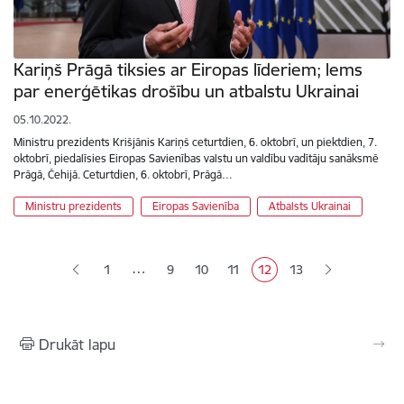
Kariņš Prāgā tiksies ar Eiropas līderiem; lems
par enerģētikas drošību un atbalstu Ukrainai
05.10.2022.
Ministru prezidents Krišjānis Kariņš ceturtdien, 6. oktobrī, un piektdien, 7.
oktobrī, piedalīsies Eiropas Savienības valstu un valdību vadītāju sanāksmē
Prāgā, Čehijā. Ceturtdien, 6. oktobrī, Prāgā…
Ministru prezidents
Eiropas Savienība
Atbalsts Ukrainai
Lapošana
…
1
9
10
11
12
13
Lapa
Lapa
Lapa
Pašreizējā lapa
Lapa
Drukāt lapu