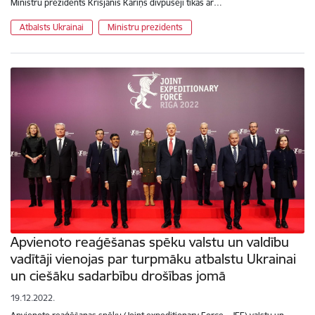
Ministru prezidents Krišjānis Kariņš divpusēji tikās ar…
Atbalsts Ukrainai
Ministru prezidents
Apvienoto reaģēšanas spēku valstu un valdību
vadītāji vienojas par turpmāku atbalstu Ukrainai
un ciešāku sadarbību drošības jomā
19.12.2022.