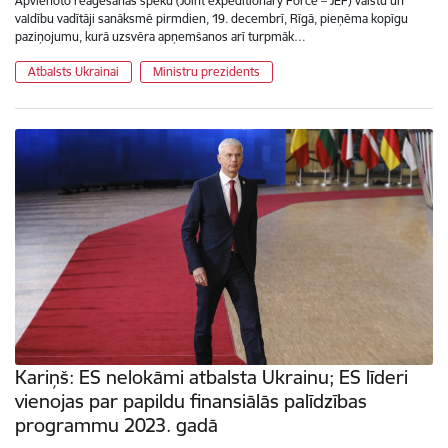
Apvienoto reaģēšanas spēku (Joint expeditionary Force – JEF) valstu un
valdību vadītāji sanāksmē pirmdien, 19. decembrī, Rīgā, pieņēma kopīgu
paziņojumu, kurā uzsvēra apņemšanos arī turpmāk…
Atbalsts Ukrainai
Ministru prezidents
Kariņš: ES nelokāmi atbalsta Ukrainu; ES līderi
vienojas par papildu finansiālās palīdzības
programmu 2023. gadā