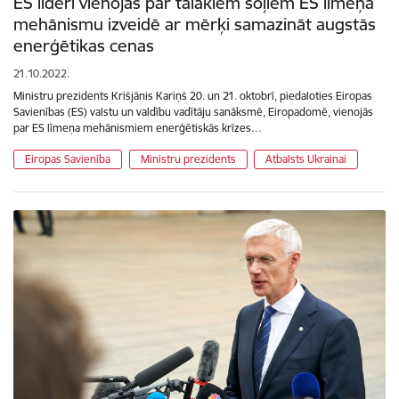
ES līderi vienojas par tālākiem soļiem ES līmeņa
mehānismu izveidē ar mērķi samazināt augstās
enerģētikas cenas
21.10.2022.
Ministru prezidents Krišjānis Kariņš 20. un 21. oktobrī, piedaloties Eiropas
Savienības (ES) valstu un valdību vadītāju sanāksmē, Eiropadomē, vienojās
par ES līmeņa mehānismiem enerģētiskās krīzes…
Eiropas Savienība
Ministru prezidents
Atbalsts Ukrainai