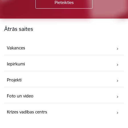
Kājene
Ātrās saites
Vakances
Iepirkumi
Projekti
Foto un video
Krīzes vadības centrs