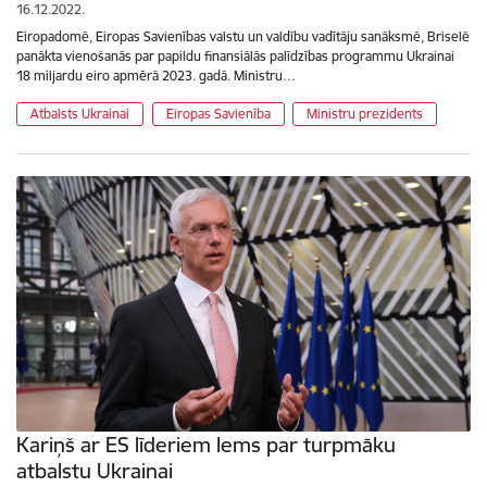
16.12.2022.
Eiropadomē, Eiropas Savienības valstu un valdību vadītāju sanāksmē, Briselē
panākta vienošanās par papildu finansiālās palīdzības programmu Ukrainai
18 miljardu eiro apmērā 2023. gadā. Ministru…
Atbalsts Ukrainai
Eiropas Savienība
Ministru prezidents
Kariņš ar ES līderiem lems par turpmāku
atbalstu Ukrainai