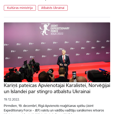
Kultūras ministrija
Atbalsts Ukrainai
Kariņš pateicas Apvienotajai Karalistei, Norvēģijai
un Islandei par stingro atbalstu Ukrainai
19.12.2022.
Pirmdien, 19. decembrī, Rīgā Apvienoto reaģēšanas spēku (Joint
Expeditionary Force – JEF) valstu un valdību vadītāju sanāksmes ietvaros