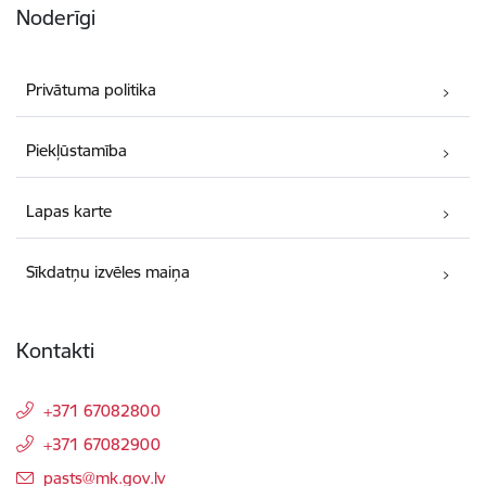
Noderīgi
Privātuma politika
Piekļūstamība
Lapas karte
Sīkdatņu izvēles maiņa
Kontakti
+371 67082800
+371 67082900
E-pasts:
pasts@mk.gov.lv