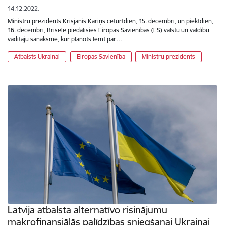
14.12.2022.
Ministru prezidents Krišjānis Kariņš ceturtdien, 15. decembrī, un piektdien,
16. decembrī, Briselē piedalīsies Eiropas Savienības (ES) valstu un valdību
vadītāju sanāksmē, kur plānots lemt par…
Atbalsts Ukrainai
Eiropas Savienība
Ministru prezidents
Latvija atbalsta alternatīvo risinājumu
makrofinansiālās palīdzības sniegšanai Ukrainai