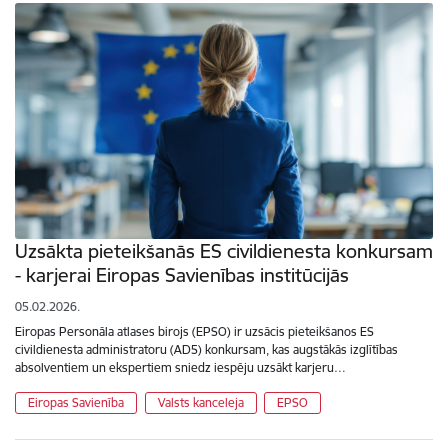
Uzsākta pieteikšanās ES civildienesta konkursam
- karjerai Eiropas Savienības institūcijās
05.02.2026.
Eiropas Personāla atlases birojs (EPSO) ir uzsācis pieteikšanos ES
civildienesta administratoru (AD5) konkursam, kas augstākās izglītības
absolventiem un ekspertiem sniedz iespēju uzsākt karjeru…
Eiropas Savienība
Valsts kanceleja
EPSO