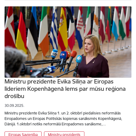
Ministru prezidente Evika Siliņa ar Eiropas
līderiem Kopenhāgenā lems par mūsu reģiona
drošību
30.09.2025.
Ministru prezidente Evika Siliņa 1. un 2. oktobrī piedalīsies neformālās
Eiropadomes un Eiropas Politiskās kopienas sanāksmēs Kopenhāgenā,
Dānijā. 1.oktobrī notiks neformālā Eiropadomes sanāksme,…
Eiropas Savienība
Ministru prezidents