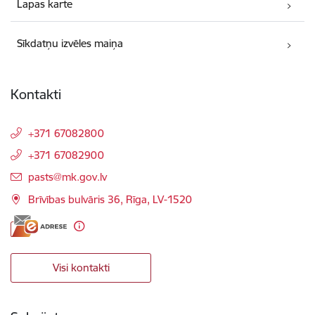
Lapas karte
Sīkdatņu izvēles maiņa
Kontakti
+371 67082800
+371 67082900
E-pasts:
pasts@mk.gov.lv
Brīvības bulvāris 36, Rīga, LV-1520
Visi kontakti