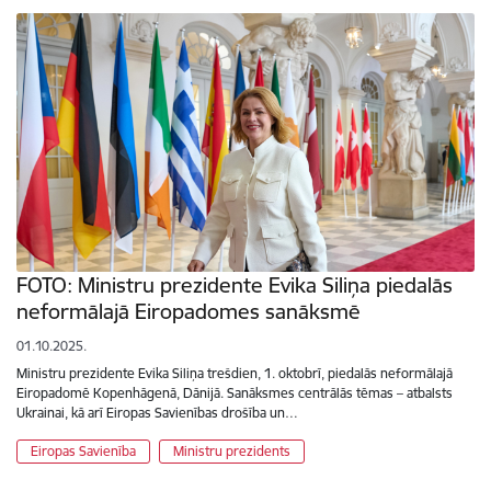
FOTO: Ministru prezidente Evika Siliņa piedalās
neformālajā Eiropadomes sanāksmē
01.10.2025.
Ministru prezidente Evika Siliņa trešdien, 1. oktobrī, piedalās neformālajā
Eiropadomē Kopenhāgenā, Dānijā. Sanāksmes centrālās tēmas – atbalsts
Ukrainai, kā arī Eiropas Savienības drošība un…
Eiropas Savienība
Ministru prezidents