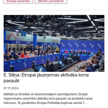
Eiropas Savienība
Ministru prezidents
E. Siliņa: Eiropai jāuzņemas aktīvāka loma
pasaulē
07.11.2024.
Atbildot uz drošības un ekonomiskajiem izaicinājumiem, Eiropai
nepieciešams uzņemties aktīvāku lomu pasaulē, lai aizstāvētu savas
intereses. Tā, piedaloties Eiropas Politiskās kopienas samitā 7…