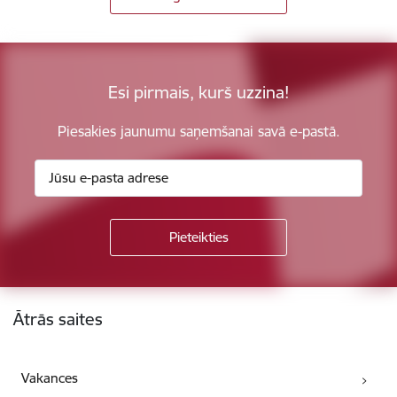
Esi pirmais, kurš uzzina!
Piesakies jaunumu saņemšanai savā e-pastā.
Kājene
Ātrās saites
Vakances