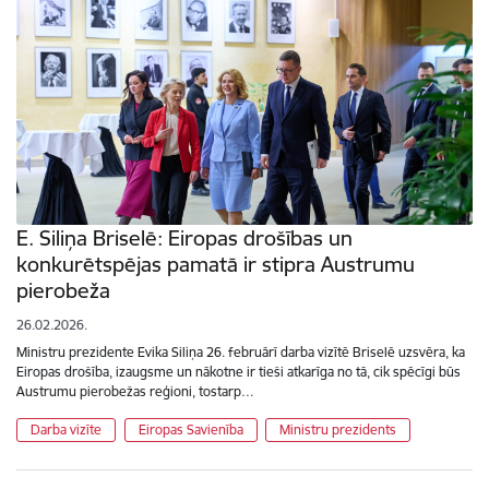
E. Siliņa Briselē: Eiropas drošības un
konkurētspējas pamatā ir stipra Austrumu
pierobeža
26.02.2026.
Ministru prezidente Evika Siliņa 26. februārī darba vizītē Briselē uzsvēra, ka
Eiropas drošība, izaugsme un nākotne ir tieši atkarīga no tā, cik spēcīgi būs
Austrumu pierobežas reģioni, tostarp…
Darba vizīte
Eiropas Savienība
Ministru prezidents