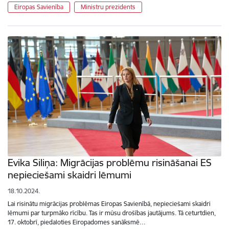
Eiropas Savienība
Ministru prezidents
Evika Siliņa: Migrācijas problēmu risināšanai ES
nepieciešami skaidri lēmumi
18.10.2024.
Lai risinātu migrācijas problēmas Eiropas Savienībā, nepieciešami skaidri
lēmumi par turpmāko rīcību. Tas ir mūsu drošības jautājums. Tā ceturtdien,
17. oktobrī, piedaloties Eiropadomes sanāksmē…