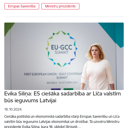
Eiropas Savienība
Ministru prezidents
Evika Siliņa: ES ciešāka sadarbība ar Līča valstīm
būs ieguvums Latvijai
16.10.2024.
Ciešāka politiskā un ekonomiskā sadarbība starp Eiropas Savienību un Līča
valstīm būs ieguvums Latvijas ekonomikai un drošībai. Tā uzsvēra Ministru
prezidente Evika Siliņa, kura 16. oktobrī Briselē…