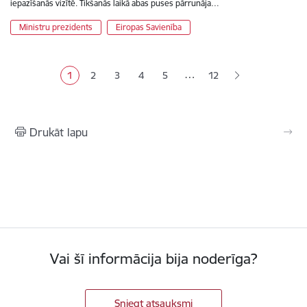
iepazīšanās vizītē. Tikšanās laikā abas puses pārrunāja…
Ministru prezidents
Eiropas Savienība
Lapošana
…
1
2
3
4
5
12
Pašreizējā lapa
Lapa
Lapa
Lapa
Lapa
Drukāt lapu
Vai šī informācija bija noderīga?
Sniegt atsauksmi