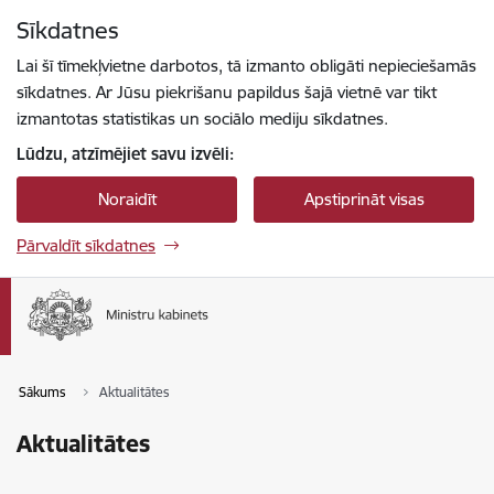
Pāriet uz lapas saturu
Sīkdatnes
Spied
lai meklētu
Enter
Lai šī tīmekļvietne darbotos, tā izmanto obligāti nepieciešamās
sīkdatnes. Ar Jūsu piekrišanu papildus šajā vietnē var tikt
izmantotas statistikas un sociālo mediju sīkdatnes.
Lūdzu, atzīmējiet savu izvēli:
Noraidīt
Apstiprināt visas
Pārvaldīt sīkdatnes
Sākums
Aktualitātes
Aktualitātes