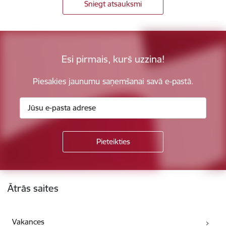
Sniegt atsauksmi
Esi pirmais, kurš uzzina!
Piesakies jaunumu saņemšanai savā e-pastā.
Kājene
Ātrās saites
Vakances