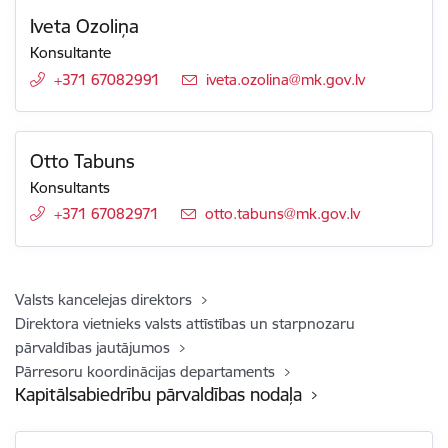
Iveta Ozoliņa
Konsultante
+371 67082991
E-pasts:
iveta.ozolina@mk.gov.lv
Otto Tabuns
Konsultants
+371 67082971
E-pasts:
otto.tabuns@mk.gov.lv
Valsts kancelejas direktors
Direktora vietnieks valsts attīstības un starpnozaru
pārvaldības jautājumos
Pārresoru koordinācijas departaments
Kapitālsabiedrību pārvaldības nodaļa