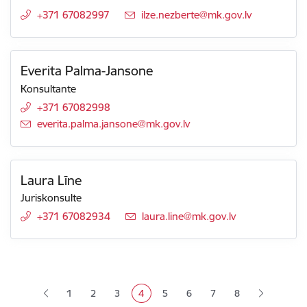
+371 67082997
E-pasts:
ilze.nezberte@mk.gov.lv
Everita Palma-Jansone
Konsultante
+371 67082998
E-pasts:
everita.palma.jansone@mk.gov.lv
Laura Līne
Juriskonsulte
+371 67082934
E-pasts:
laura.line@mk.gov.lv
Lapošana
1
2
3
4
5
6
7
8
Lapa
Lapa
Lapa
Pašreizējā lapa
Lapa
Lapa
Lapa