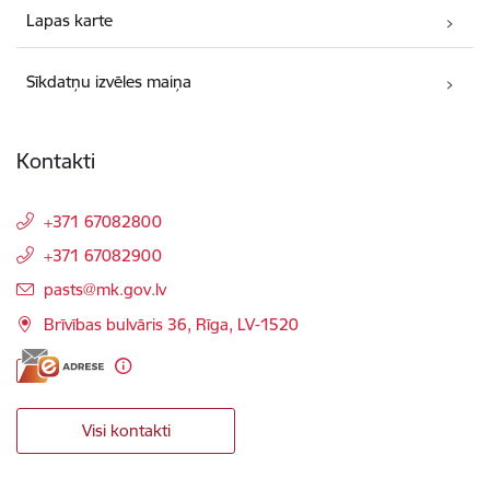
Lapas karte
Sīkdatņu izvēles maiņa
Kontakti
+371 67082800
+371 67082900
E-pasts:
pasts@mk.gov.lv
Brīvības bulvāris 36, Rīga, LV-1520
Visi kontakti