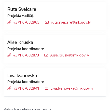
Ruta Šveicare
Projekta vadītāja
+371 67082965
E-pasts:
ruta.sveicare@mk.gov.lv
Alise Kruška
Projekta koordinatore
+371 67082873
E-pasts:
Alise.Kruska@mk.gov.lv
Līva Ivanovska
Projekta koordinatore
+371 67082941
E-pasts:
Liva.Ivanovska@mk.gov.lv
Valsts kancelejas direktors