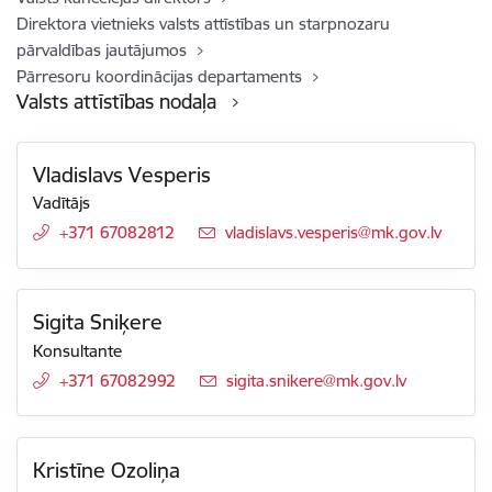
Direktora vietnieks valsts attīstības un starpnozaru
pārvaldības jautājumos
Pārresoru koordinācijas departaments
Valsts attīstības nodaļa
Vladislavs Vesperis
Vadītājs
+371 67082812
E-pasts:
vladislavs.vesperis@mk.gov.lv
Sigita Sniķere
Konsultante
+371 67082992
E-pasts:
sigita.snikere@mk.gov.lv
Kristīne Ozoliņa