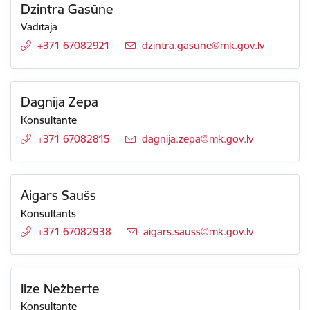
Dzintra Gasūne
Vadītāja
+371 67082921
E-pasts:
dzintra.gasune@mk.gov.lv
Dagnija Zepa
Konsultante
+371 67082815
E-pasts:
dagnija.zepa@mk.gov.lv
Aigars Saušs
Konsultants
+371 67082938
E-pasts:
aigars.sauss@mk.gov.lv
Ilze Nežberte
Konsultante