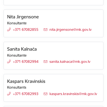
Nita Jirgensone
Konsultante
+371 67082855
E-pasts:
nita.jirgensone@mk.gov.lv
Sanita Kalnača
Konsultante
+371 67082994
E-pasts:
sanita.kalnaca@mk.gov.lv
Kaspars Kravinskis
Konsultants
+371 67082993
E-pasts:
kaspars.kravinskis@mk.gov.lv