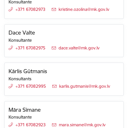
Konsultante
+371 67082973
E-pasts:
kristine.ozolina@mk.gov.lv
Dace Valte
Konsultante
+371 67082975
E-pasts:
dace.valte@mk.gov.lv
Kārlis Gūtmanis
Konsultants
+371 67082995
E-pasts:
karlis.gutmanis@mk.gov.lv
Māra Sīmane
Konsultante
+371 67082923
E-pasts:
mara.simane@mk.gov.lv