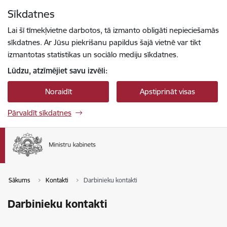
Pāriet uz lapas saturu
Sīkdatnes
Spied
lai meklētu
Enter
Lai šī tīmekļvietne darbotos, tā izmanto obligāti nepieciešamās
sīkdatnes. Ar Jūsu piekrišanu papildus šajā vietnē var tikt
izmantotas statistikas un sociālo mediju sīkdatnes.
Lūdzu, atzīmējiet savu izvēli:
Noraidīt
Apstiprināt visas
Pārvaldīt sīkdatnes
Sākums
Kontakti
Darbinieku kontakti
Darbinieku kontakti